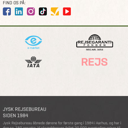
FIND OS PÅ:
JYSK REJSEBUREAU
SIDEN 1984
Jysk Rejsebureau åbnede dørene for første gang i 1984 i Aarhus, og har i
dag ca. 180 ansatte. Vi skræddersyer årligt 20.000 eventyrlige rejser til