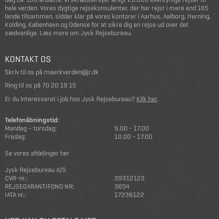
hele verden. Vores dygtige rejsekonsulenter, der har rejst i mere end 165
lande tilsammen, sidder klar på vores kontorer i Aarhus, Aalborg, Herning,
Kolding, København og Odense for at sikre dig en rejse ud over det
sædvanlige.
Læs mere om Jysk Rejsebureau
.
KONTAKT OS
Skriv til os på
maerkverden@jr.dk
Ring til os på
70 20 19 15
Er du interesseret i job hos Jysk Rejsebureau?
Klik her
.
Telefonåbningstid:
Mandag – torsdag:
9.00 - 17.00
Fredag:
10.00 - 17.00
Se vores afdelinger her
Jysk Rejsebureau A/S
CVR-nr.:
39312123
REJSEGARANTIFOND NR:
3654
IATA nr.:
17236122