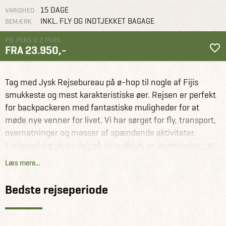
15 DAGE
VARIGHED
INKL. FLY OG INDTJEKKET BAGAGE
BEMÆRK
PR. PERS V. 2 PERS
FRA 23.950,-
Fiji
Rejseforslag
Backpacking i Fiji
Tag med Jysk Rejsebureau på ø-hop til nogle af Fijis
smukkeste og mest karakteristiske øer. Rejsen er perfekt
for backpackeren med fantastiske muligheder for at
møde nye venner for livet. Vi har sørget for fly, transport,
overnatninger og masser af spændende aktiviteter.
Forbered dig på en dag på strandklub, en svømmetur i et
vandfald i junglen, kava-ceremoni i en lokal landsby,
Læs mere...
snorkling med revhajer og djævlerokker samt masser af
andre aktiviteter. Rejsen kan foretages alene eller
Bedste rejseperiode
sammen med andre. Det er også muligt at opgradere
overnatningerne fra sovesal til privat værelse mod et
tillæg.