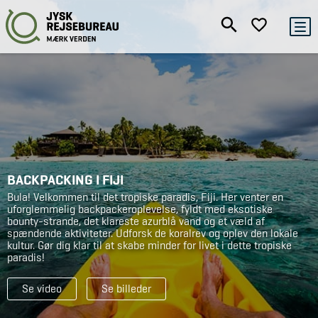
BACKPACKING I FIJI
Bula! Velkommen til det tropiske paradis, Fiji. Her venter en
uforglemmelig backpackeroplevelse, fyldt med eksotiske
bounty-strande, det klareste azurblå vand og et væld af
spændende aktiviteter. Udforsk de koralrev og oplev den lokale
kultur. Gør dig klar til at skabe minder for livet i dette tropiske
paradis!
Se video
Se billeder