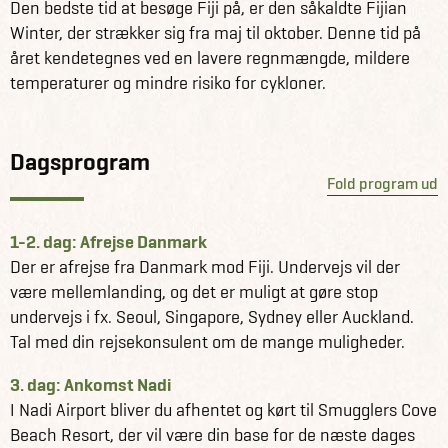
Den bedste tid at besøge Fiji på, er den såkaldte Fijian
Winter, der strækker sig fra maj til oktober. Denne tid på
Det er muligt at lave stop til og fra Fiji i bl.a. Asien og
året kendetegnes ved en lavere regnmængde, mildere
Australien på ud- og hjemrejsen.
temperaturer og mindre risiko for cykloner.
Få information og fakta om Fiji her
Se alle vores andre fantastiske rejseforslag på Fiji her
Dagsprogram
Fold program ud
1-2. dag: Afrejse Danmark
Der er afrejse fra Danmark mod Fiji. Undervejs vil der
være mellemlanding, og det er muligt at gøre stop
undervejs i fx. Seoul, Singapore, Sydney eller Auckland.
Tal med din rejsekonsulent om de mange muligheder.
3. dag: Ankomst Nadi
I Nadi Airport bliver du afhentet og kørt til Smugglers Cove
Beach Resort, der vil være din base for de næste dages