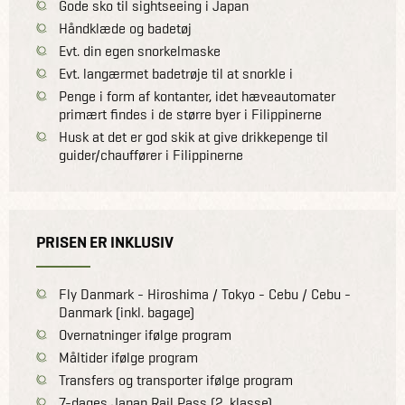
Gode sko til sightseeing i Japan
Håndklæde og badetøj
Evt. din egen snorkelmaske
Evt. langærmet badetrøje til at snorkle i
Penge i form af kontanter, idet hæveautomater
primært findes i de større byer i Filippinerne
Husk at det er god skik at give drikkepenge til
guider/chauffører i Filippinerne
PRISEN ER INKLUSIV
Fly Danmark - Hiroshima / Tokyo - Cebu / Cebu -
Danmark (inkl. bagage)
Overnatninger ifølge program
Måltider ifølge program
Transfers og transporter ifølge program
7-dages Japan Rail Pass (2. klasse)