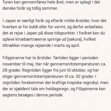
Turen kan gennemføres hele året, men er oplagt i det
natur omkring Loboc-floden og strandene i den søvnige
danske forår og tidlig sommer.
fiskerby Anda. Destinationerne i Filippinerne er desuden
perfekte, hvis du ønsker at prøve kræfter med
I Japan er særligt forår og efterår milde årstider, hvor det
verdensklasse dykning. Glæd dig til en rejse, der er
hverken er for koldt eller for varmt, og derfor anbefales
spækket med oplevelser… og en lille smule ren afslapning.
det at rejse i Japan på disse tidspunkter. I foråret kan du
opleve kirsebærtræerne springe ud (sakura), hvilket
Læs information og fakta om Japan her.
tiltrækker mange rejsende i marts og april.
Se vores andre spændende rejseforslag til Japan her.
Filippinerne har to årstider. Tørtiden ligger i perioden
Læs information og fakta om Filippinerne her.
november til maj. Her når gennemsnitstemperaturen ca.
Se flere spændende rejseforslag til Filippinerne her.
28 grader. Regntiden ligger fra juni til oktober, og her
stiger gennemsnitstemperaturen til ca. 32 grader. I
regntiden forekommer der kraftige tropiske regnskyl, men
der er sjældent tale om heldagsregn, og Filippinerne kan
sagtens besøges i denne periode.