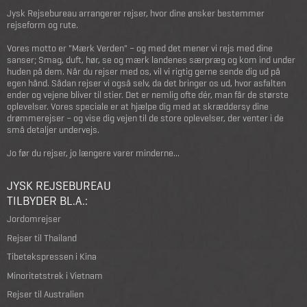
Jysk Rejsebureau arrangerer rejser, hvor dine ønsker bestemmer
rejseform og rute.
Vores motto er "Mærk Verden" – og med det mener vi rejs med dine
sanser; Smag, duft, hør, se og mærk landenes særpræg og kom ind under
huden på dem. Når du rejser med os, vil vi rigtig gerne sende dig ud på
egen hånd. Sådan rejser vi også selv, da det bringer os ud, hvor asfalten
ender og vejene bliver til stier. Det er nemlig ofte dér, man får de største
oplevelser. Vores speciale er at hjælpe dig med at skræddersy dine
drømmerejser – og vise dig vejen til de store oplevelser, der venter i de
små detaljer undervejs.
Jo før du rejser, jo længere varer minderne...
JYSK REJSEBUREAU
TILBYDER BL.A.:
Jordomrejser
Rejser til Thailand
Tibetekspressen i Kina
Minoritetstrek i Vietnam
Rejser til Australien