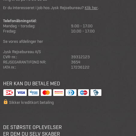
Er du interesseret i job hos Jysk Rejsebureau?
Klik her
.
Telefonåbningstid:
Mandag – torsdag:
9.00 - 17.00
Fredag:
10.00 - 17.00
Se vores afdelinger her
Jysk Rejsebureau A/S
CVR-nr.:
39312123
REJSEGARANTIFOND NR:
3654
IATA nr.:
17236122
HER KAN DU BETALE MED
Sikker kreditkort betaling
DE STØRSTE OPLEVELSER
ER DEM DU SELV SKABER