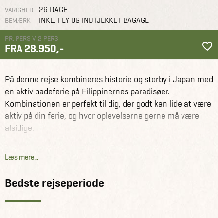
26 DAGE
VARIGHED
INKL. FLY OG INDTJEKKET BAGAGE
BEMÆRK
PR. PERS V. 2 PERS
FRA 28.950,-
Filippinerne
Rejseforslag
Det bedste af Japan og Filippinerne
På denne rejse kombineres historie og storby i Japan med
en aktiv badeferie på Filippinernes paradisøer.
Kombinationen er perfekt til dig, der godt kan lide at være
aktiv på din ferie, og hvor oplevelserne gerne må være
alsidige.
I Japan har du dagene til at opleve landets rige kultur og
Læs mere...
historie på egen hånd, og i Tokyo vil du få stillet din trang
efter ægte storbysoplevelser. I Filippinernes Visayas-
Bedste rejseperiode
region er rejsen spækket med oplevelser til lands og til
vands. Fra Moalboal skal du på ’canyoning’ gennem floder
og vandfald, og på øen Bohol oplever du både den smukke