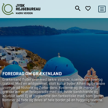
FOREDRAG OM GRÆKENLAND
Grækenland flyder over med lækre strande, spændende byer og
tzatziki. Med en ældgammel, stolt kultur byder Athen og de andre
storbyer på historie og Zorba-dans. Kysterne og de mange
græske øer er et ferieparadis med sol, hvide sandstrande og
azurblåt vand. Ej at forglemme den fantastiske mad, som gerne
kommer på fade og deles af hele bordet på en hyggelig taverna.