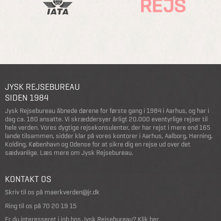
JYSK REJSEBUREAU
SIDEN 1984
Jysk Rejsebureau åbnede dørene for første gang i 1984 i Aarhus, og har i
dag ca. 180 ansatte. Vi skræddersyer årligt 20.000 eventyrlige rejser til
hele verden. Vores dygtige rejsekonsulenter, der har rejst i mere end 165
lande tilsammen, sidder klar på vores kontorer i Aarhus, Aalborg, Herning,
Kolding, København og Odense for at sikre dig en rejse ud over det
sædvanlige.
Læs mere om Jysk Rejsebureau
.
KONTAKT OS
Skriv til os på
maerkverden@jr.dk
Ring til os på
70 20 19 15
Er du interesseret i job hos Jysk Rejsebureau?
Klik her
.