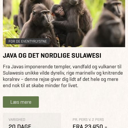
FOR DE EVENTYRLYSTNE
JAVA OG DET NORDLIGE SULAWESI
Fra Javas imponerende templer, vandfald og vulkaner til
Sulawesis unikke vilde dyreliv, rige marineliv og knitrende
koralrev – denne rejse giver dig lidt af det hele og mere
end nok til at skabe minder for livet.
Læs mere
VARIGHED
PR. PERS V. 2 PERS
20 DAGE
FRA 23.450,-