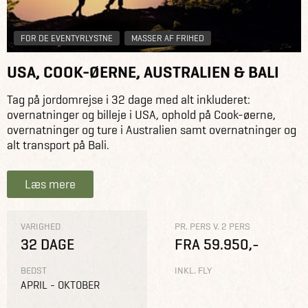
FOR DE EVENTYRLYSTNE
MASSER AF FRIHED
USA, COOK-ØERNE, AUSTRALIEN & BALI
Tag på jordomrejse i 32 dage med alt inkluderet:
overnatninger og billeje i USA, ophold på Cook-øerne,
overnatninger og ture i Australien samt overnatninger og
alt transport på Bali.
Læs mere
VARIGHED
PR. PERS V. 2 PERS
32 DAGE
FRA 59.950,-
BEDST
INKL. FLY
APRIL - OKTOBER