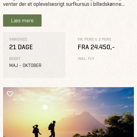
venter der et oplevelsesrigt surfkursus i billedskønne...
Læs mere
VARIGHED
PR. PERS V. 2 PERS
21 DAGE
FRA 24.450,-
BEDST
INKL. FLY
MAJ - OKTOBER