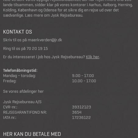
lande tilsammen, sidder klar på vores kontorer i Aarhus, Aalborg, Herning,
Kolding, København og Odense for at sikre dig en rejse ud over det
sædvanlige.
Læs mere om Jysk Rejsebureau
.
KONTAKT OS
Skriv til os på
maerkverden@jr.dk
Ring til os på
70 20 19 15
Er du interesseret i job hos Jysk Rejsebureau?
Klik her
.
Telefonåbningstid:
Mandag – torsdag:
9.00 - 17.00
Fredag:
10.00 - 17.00
Se vores afdelinger her
Jysk Rejsebureau A/S
CVR-nr.:
39312123
REJSEGARANTIFOND NR:
3654
IATA nr.:
17236122
HER KAN DU BETALE MED