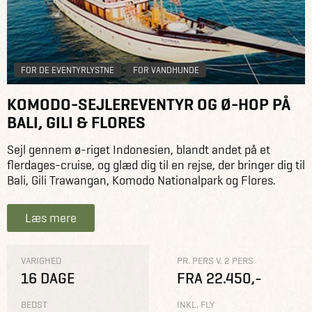
FOR DE EVENTYRLYSTNE
FOR VANDHUNDE
KOMODO-SEJLEREVENTYR OG Ø-HOP PÅ
BALI, GILI & FLORES
Sejl gennem ø-riget Indonesien, blandt andet på et
flerdages-cruise, og glæd dig til en rejse, der bringer dig til
Bali, Gili Trawangan, Komodo Nationalpark og Flores.
Læs mere
VARIGHED
PR. PERS V. 2 PERS
16 DAGE
FRA 22.450,-
BEDST
INKL. FLY