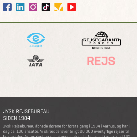
JYSK REJSEBUREAU
SIDEN 1984
Jysk Rejsebureau åbnede dørene for første gang i 1984 i Aarhus, og har i
dag ca. 180 ansatte. Vi skræddersyer årligt 20.000 eventyrlige rejser til
hele verden. Vores dygtige rejsekonsulenter, der har rejst i mere end 165