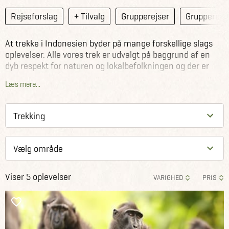
Rejseforslag
+ Tilvalg
Grupperejser
Grupperejse
At trekke i Indonesien byder på mange forskellige slags
oplevelser. Alle vores trek er udvalgt på baggrund af en
dyb respekt for naturen og lokalbefolkningen og der er
lagt vægt på de storslåede og anderledes oplevelser i
Læs mere...
Indonesien. I de trekkingture vi har udvalgt i Indonesien,
har vi trådt stierne før sammen med lokale. Og vi har
primært lokale guider med på turene. Trekking er for alle -
se sværhedsgraden under hvert enkelt trek.
Viser 5 oplevelser
VARIGHED
PRIS