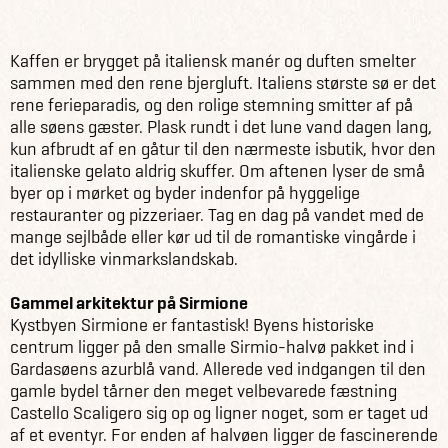
Europa
Italien
Om Italien
Inspiration
Gardasøen
Kaffen er brygget på italiensk manér og duften smelter
sammen med den rene bjergluft. Italiens største sø er det
rene ferieparadis, og den rolige stemning smitter af på
alle søens gæster. Plask rundt i det lune vand dagen lang,
kun afbrudt af en gåtur til den nærmeste isbutik, hvor den
italienske gelato aldrig skuffer. Om aftenen lyser de små
byer op i mørket og byder indenfor på hyggelige
restauranter og pizzeriaer. Tag en dag på vandet med de
mange sejlbåde eller kør ud til de romantiske vingårde i
det idylliske vinmarkslandskab.
Gammel arkitektur på Sirmione
Kystbyen Sirmione er fantastisk! Byens historiske
centrum ligger på den smalle Sirmio-halvø pakket ind i
Gardasøens azurblå vand. Allerede ved indgangen til den
gamle bydel tårner den meget velbevarede fæstning
Castello Scaligero sig op og ligner noget, som er taget ud
af et eventyr. For enden af halvøen ligger de fascinerende