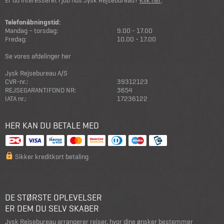
Er du interesseret i job hos Jysk Rejsebureau?
Klik her
.
Telefonåbningstid:
Mandag – torsdag:
9.00 - 17.00
Fredag:
10.00 - 17.00
Se vores afdelinger her
Jysk Rejsebureau A/S
CVR-nr.:
39312123
REJSEGARANTIFOND NR:
3654
IATA nr.:
17236122
HER KAN DU BETALE MED
Sikker kreditkort betaling
DE STØRSTE OPLEVELSER
ER DEM DU SELV SKABER
Jysk Rejsebureau arrangerer rejser, hvor dine ønsker bestemmer