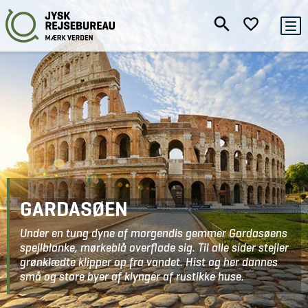
GARDASØEN
Under en tung dyne af morgendis gemmer Gardasøens
spejlblanke, mørkeblå overflade sig. Til alle sider stejler
grønklædte klipper op fra vandet. Hist og her dannes
små og store byer af klynger af rustikke huse.