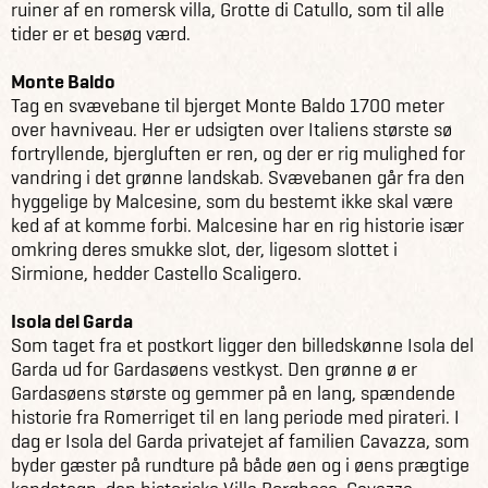
ruiner af en romersk villa, Grotte di Catullo, som til alle
tider er et besøg værd.
Monte Baldo
Tag en svævebane til bjerget Monte Baldo 1700 meter
over havniveau. Her er udsigten over Italiens største sø
fortryllende, bjergluften er ren, og der er rig mulighed for
vandring i det grønne landskab. Svævebanen går fra den
hyggelige by Malcesine, som du bestemt ikke skal være
ked af at komme forbi. Malcesine har en rig historie især
omkring deres smukke slot, der, ligesom slottet i
Sirmione, hedder Castello Scaligero.
Isola del Garda
Som taget fra et postkort ligger den billedskønne Isola del
Garda ud for Gardasøens vestkyst. Den grønne ø er
Gardasøens største og gemmer på en lang, spændende
historie fra Romerriget til en lang periode med pirateri. I
dag er Isola del Garda privatejet af familien Cavazza, som
byder gæster på rundture på både øen og i øens prægtige