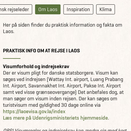
sk rejseleder
Om Laos
Inspiration
Klima
Her på siden finder du praktisk information og fakta om
Laos.
PRAKTISK INFO OM AT REJSE I LAOS
Visumforhold og indrejsekrav
Der er visum pligt for danske statsborgere. Visum kan
søges ved indrejsen (Wattay Int. airport, Luang Prabang
Int. Airport, Savannakhet Int. Airport, Pakse Int. Airport
samt ved visse grænseovergange) Det anbefales dog, at
man søger om visum inden rejsen. Der kan søges om
turistvisum med gyldighed 30 dage online via
https://laoevisa.gov.la/index
Læs mere på Udenrigsministeriets hjemmeside
.
OBS! Visumregler og indrejsekrav kan ændre sig med kort