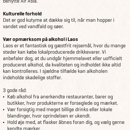
benytte Air Asia.
Kulturelle forhold
Det er god kutyme at dække sig til, når man hopper i
vandet ved vandfald og søer.
Vær opmærksom på alkohol i Laos
Laos er et fantastisk og gæstfrit rejsemål, hvor du mange
steder kan købe lokalproducerede drikkevarer. Vi
anbefaler dog, at du undgår hjemmelavet eller uofficielt
produceret alkohol, da kvaliteten og indholdet ikke altid
kan kontrolleres. I sjældne tilfælde kan alkoholen
indeholde skadelige stoffer.
3 gode råd:
Køb alkohol fra anerkendte restauranter, barer og
butikker, hvor produkterne er forseglede og mærket.
Vær forsigtig med meget billige drinks eller lokale
blandinger, hvor oprindelsen er ukendt.
Hold øje med, at flasker åbnes foran dig, og vælg gerne
kendte mærker.