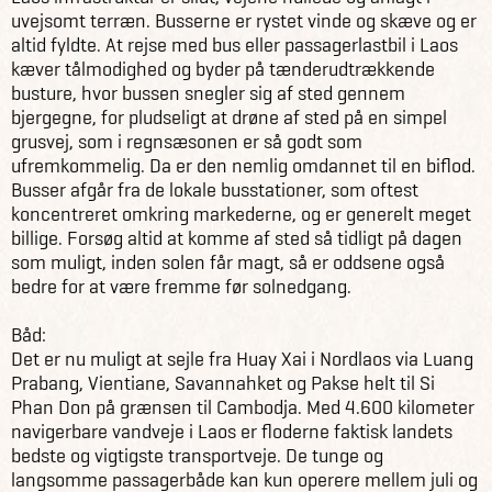
uvejsomt terræn. Busserne er rystet vinde og skæve og er
altid fyldte. At rejse med bus eller passagerlastbil i Laos
kæver tålmodighed og byder på tænderudtrækkende
busture, hvor bussen snegler sig af sted gennem
bjergegne, for pludseligt at drøne af sted på en simpel
grusvej, som i regnsæsonen er så godt som
ufremkommelig. Da er den nemlig omdannet til en biflod.
Busser afgår fra de lokale busstationer, som oftest
koncentreret omkring markederne, og er generelt meget
billige. Forsøg altid at komme af sted så tidligt på dagen
som muligt, inden solen får magt, så er oddsene også
bedre for at være fremme før solnedgang.
Båd:
Det er nu muligt at sejle fra Huay Xai i Nordlaos via Luang
Prabang, Vientiane, Savannahket og Pakse helt til Si
Phan Don på grænsen til Cambodja. Med 4.600 kilometer
navigerbare vandveje i Laos er floderne faktisk landets
bedste og vigtigste transportveje. De tunge og
langsomme passagerbåde kan kun operere mellem juli og