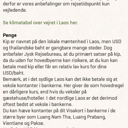
derfor er vores anbefalinger om rejsetidspunkt kun
vejledende.
Se klimatabel over vejret i Laos her
.
Penge
Kip er navnet på den lokale møntenhed i Laos, men USD
og thailandske baht er gangbare mange steder. Dog
anbefaler Jysk Rejsebureau, at du primært satser på kip,
da du uden for hovedbyerne kan risikere, at du kun kan
betale med kip eller får en relativ lav kurs for dine
USD/baht.
Bemærk, at i det sydlige Laos kan det ikke betale sig at
veksle kontanter i bankerne. Her giver de som hovedregel
en dårligere kurs, end hvis du veksler på
gæstehuse/hoteller. I det nordlige Laos er det derimod
oftest bedst at veksle i bankerne.
Du kan hæve kontanter på dit Visakort i bankerne i de
større byer som Luang Nam Tha, Luang Prabang,
Vientiane og Pakse.