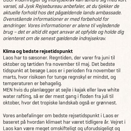
varsel, så Jysk Rejsebureau anbefaler, at du tjekker de
aktuelle forhold hos det pågældende lands ambassade.
Ovenstående informationer er med forbehold for
ændringer. Vores informationer er alene til vejledende
brug – det er altid dit eget ansvar at opfylde og holde dig
orienteret om de senest gældende indrejsekrav.
Klima og bedste rejsetidspunkt
Laos har to sæsoner. Regntiden, der varer fra juni til
oktober og tørtiden fra november til maj. Det bedste
tidspunkt at besøge Laos er i perioden fra november til
marts, hvor risikoen for tunge regnskyl er mindst, og
temperaturen er behagelig.
MEN hvis du planlægger at sejle i kajak eller lave white
water rafting, så er der mest gang i floden fra juli til
oktober, hvor det tropiske landskab også er grønnest.
Vores anbefalinger om bedste rejsetidspunkt i Laos er
baseret på hvordan klimaet har været tidligere år. Vejret i
Laos kan være meget omskifteligt og uforudsigeligt og