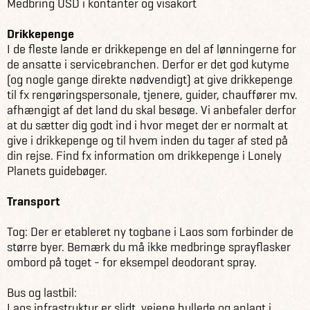
Medbring USD i kontanter og visakort
Drikkepenge
I de fleste lande er drikkepenge en del af lønningerne for
de ansatte i servicebranchen. Derfor er det god kutyme
(og nogle gange direkte nødvendigt) at give drikkepenge
til fx rengøringspersonale, tjenere, guider, chauffører mv.
afhængigt af det land du skal besøge. Vi anbefaler derfor
at du sætter dig godt ind i hvor meget der er normalt at
give i drikkepenge og til hvem inden du tager af sted på
din rejse. Find fx information om drikkepenge i Lonely
Planets guidebøger.
Transport
Tog: Der er etableret ny togbane i Laos som forbinder de
større byer. Bemærk du må ikke medbringe sprayflasker
ombord på toget - for eksempel deodorant spray.
Bus og lastbil:
Laos infrastruktur er slidt, vejene hullede og anlagt i