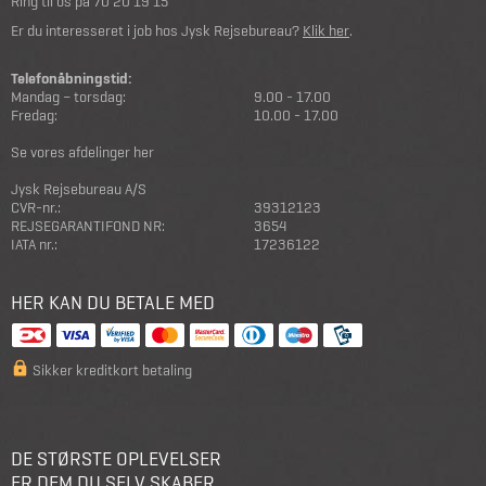
Ring til os på
70 20 19 15
Er du interesseret i job hos Jysk Rejsebureau?
Klik her
.
Telefonåbningstid:
Mandag – torsdag:
9.00 - 17.00
Fredag:
10.00 - 17.00
Se vores afdelinger her
Jysk Rejsebureau A/S
CVR-nr.:
39312123
REJSEGARANTIFOND NR:
3654
IATA nr.:
17236122
HER KAN DU BETALE MED
Sikker kreditkort betaling
DE STØRSTE OPLEVELSER
ER DEM DU SELV SKABER