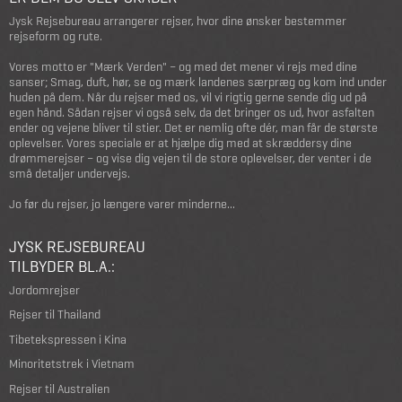
Jysk Rejsebureau arrangerer rejser, hvor dine ønsker bestemmer
rejseform og rute.
Vores motto er "Mærk Verden" – og med det mener vi rejs med dine
sanser; Smag, duft, hør, se og mærk landenes særpræg og kom ind under
huden på dem. Når du rejser med os, vil vi rigtig gerne sende dig ud på
egen hånd. Sådan rejser vi også selv, da det bringer os ud, hvor asfalten
ender og vejene bliver til stier. Det er nemlig ofte dér, man får de største
oplevelser. Vores speciale er at hjælpe dig med at skræddersy dine
drømmerejser – og vise dig vejen til de store oplevelser, der venter i de
små detaljer undervejs.
Jo før du rejser, jo længere varer minderne...
JYSK REJSEBUREAU
TILBYDER BL.A.:
Jordomrejser
Rejser til Thailand
Tibetekspressen i Kina
Minoritetstrek i Vietnam
Rejser til Australien