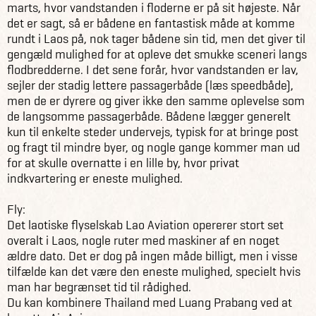
marts, hvor vandstanden i floderne er på sit højeste. Når
det er sagt, så er bådene en fantastisk måde at komme
rundt i Laos på, nok tager bådene sin tid, men det giver til
gengæld mulighed for at opleve det smukke sceneri langs
flodbredderne. I det sene forår, hvor vandstanden er lav,
sejler der stadig lettere passagerbåde (læs speedbåde),
men de er dyrere og giver ikke den samme oplevelse som
de langsomme passagerbåde. Bådene lægger generelt
kun til enkelte steder undervejs, typisk for at bringe post
og fragt til mindre byer, og nogle gange kommer man ud
for at skulle overnatte i en lille by, hvor privat
indkvartering er eneste mulighed.
Fly:
Det laotiske flyselskab Lao Aviation opererer stort set
overalt i Laos, nogle ruter med maskiner af en noget
ældre dato. Det er dog på ingen måde billigt, men i visse
tilfælde kan det være den eneste mulighed, specielt hvis
man har begrænset tid til rådighed.
Du kan kombinere Thailand med Luang Prabang ved at