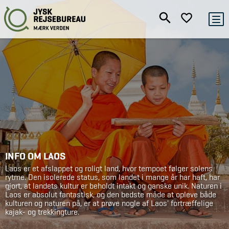
INFO OM LAOS
Laos er et afslappet og roligt land, hvor tempoet følger solens
rytme. Den isolerede status, som landet i mange år har haft, har
gjort, at landets kultur er beholdt intakt og ganske unik. Naturen i
Laos er absolut fantastisk, og den bedste måde at opleve både
kulturen og naturen på, er at prøve nogle af Laos' fortræffelige
kajak- og trekkingture.