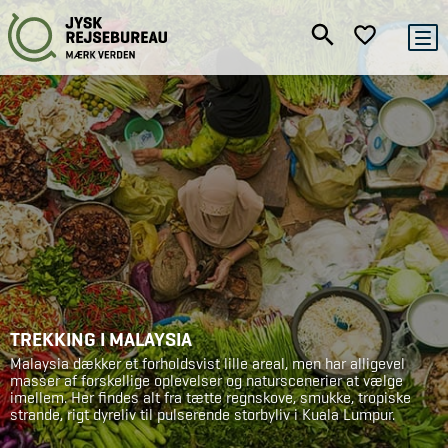
TREKKING I MALAYSIA
Malaysia dækker et forholdsvist lille areal, men har alligevel
masser af forskellige oplevelser og naturscenerier at vælge
imellem. Her findes alt fra tætte regnskove, smukke, tropiske
strande, rigt dyreliv til pulserende storbyliv i Kuala Lumpur.