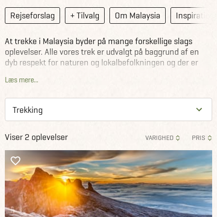
Rejseforslag
+ Tilvalg
Om Malaysia
Inspiration
At trekke i Malaysia byder på mange forskellige slags
oplevelser. Alle vores trek er udvalgt på baggrund af en
dyb respekt for naturen og lokalbefolkningen og der er
lagt vægt på de storslåede og anderledes oplevelser i
Læs mere...
Malaysia. I de trekkingture vi har udvalgt i Malaysia, har vi
trådt stierne før sammen med lokale. Og vi har primært
lokale guider med på turene. Trekking er for alle - se
sværhedsgraden under hvert enkelt trek.
Viser 2 oplevelser
VARIGHED
PRIS