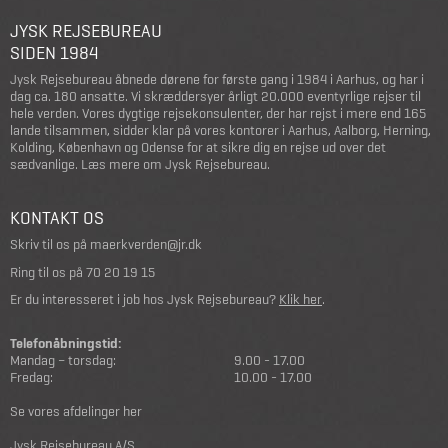
JYSK REJSEBUREAU
SIDEN 1984
Jysk Rejsebureau åbnede dørene for første gang i 1984 i Aarhus, og har i
dag ca. 180 ansatte. Vi skræddersyer årligt 20.000 eventyrlige rejser til
hele verden. Vores dygtige rejsekonsulenter, der har rejst i mere end 165
lande tilsammen, sidder klar på vores kontorer i Aarhus, Aalborg, Herning,
Kolding, København og Odense for at sikre dig en rejse ud over det
sædvanlige.
Læs mere om Jysk Rejsebureau
.
KONTAKT OS
Skriv til os på
maerkverden@jr.dk
Ring til os på
70 20 19 15
Er du interesseret i job hos Jysk Rejsebureau?
Klik her
.
Telefonåbningstid:
Mandag – torsdag:
9.00 - 17.00
Fredag:
10.00 - 17.00
Se vores afdelinger her
Jysk Rejsebureau A/S