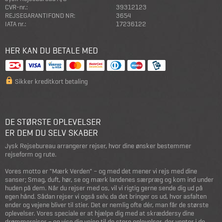
CVR-nr.:
39312123
REJSEGARANTIFOND NR:
3654
IATA nr.:
17236122
HER KAN DU BETALE MED
Sikker kreditkort betaling
DE STØRSTE OPLEVELSER
ER DEM DU SELV SKABER
Jysk Rejsebureau arrangerer rejser, hvor dine ønsker bestemmer
rejseform og rute.
Vores motto er "Mærk Verden" – og med det mener vi rejs med dine
sanser; Smag, duft, hør, se og mærk landenes særpræg og kom ind under
huden på dem. Når du rejser med os, vil vi rigtig gerne sende dig ud på
egen hånd. Sådan rejser vi også selv, da det bringer os ud, hvor asfalten
ender og vejene bliver til stier. Det er nemlig ofte dér, man får de største
oplevelser. Vores speciale er at hjælpe dig med at skræddersy dine
drømmerejser – og vise dig vejen til de store oplevelser, der venter i de