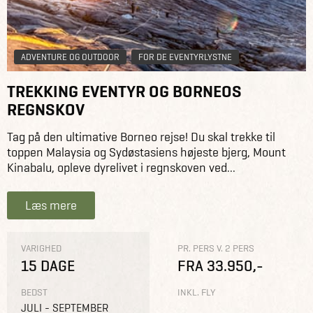
ADVENTURE OG OUTDOOR
FOR DE EVENTYRLYSTNE
TREKKING EVENTYR OG BORNEOS
REGNSKOV
Tag på den ultimative Borneo rejse! Du skal trekke til
toppen Malaysia og Sydøstasiens højeste bjerg, Mount
Kinabalu, opleve dyrelivet i regnskoven ved...
Læs mere
VARIGHED
PR. PERS V. 2 PERS
15 DAGE
FRA 33.950,-
BEDST
INKL. FLY
JULI - SEPTEMBER