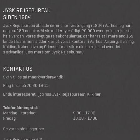
JYSK REJSEBUREAU
SIDEN 1984
Jysk Rejsebureau åbnede dørene for første gang i 1984 i Aarhus, og har i
dag ca. 180 ansatte. Vi skræddersyer årligt 20.000 eventyrlige rejser til
hele verden. Vores dygtige rejsekonsulenter, der har rejst i mere end 165
lande tilsammen, sidder klar på vores kontorer i Aarhus, Aalborg, Herning,
Kolding, København og Odense for at sikre dig en rejse ud over det
sædvanlige.
Læs mere om Jysk Rejsebureau
.
KONTAKT OS
Skriv til os på
maerkverden@jr.dk
Ring til os på
70 20 19 15
Er du interesseret i job hos Jysk Rejsebureau?
Klik her
.
Telefonåbningstid:
Mandag – torsdag:
9.00 - 17.00
Fredag:
10.00 - 17.00
Se vores afdelinger her
Jysk Rejsebureau A/S