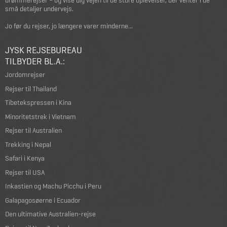
drømmerejser – og vise dig vejen til de store oplevelser, der venter i de
små detaljer undervejs.
Jo før du rejser, jo længere varer minderne...
JYSK REJSEBUREAU
TILBYDER BL.A.:
Jordomrejser
Rejser til Thailand
Tibetekspressen i Kina
Minoritetstrek i Vietnam
Rejser til Australien
Trekking i Nepal
Safari i Kenya
Rejser til USA
Inkastien og Machu Picchu i Peru
Galapagosøerne i Ecuador
Den ultimative Australien-rejse