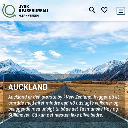
AUCKLAND
Auckland er den største by i New Zealand, bygget på et
område med intet mindre end 48 udslugte vulkaner og
beliggende med udsigt til både det Tasmanske Hav og
Stillehavet. Så kan det næsten ikke blive bedre.