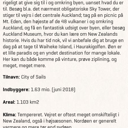
rigeligt at give sig til i og omkring byen, uanset hvad du er
til. Besøg bl.a. det nærmest obligatoriske Sky Tower, der
stiger til vejrs i det centrale Auckland; tag på en picnic på
Mt. Eden, den højeste af de 48 vulkaner i og omkring
Auckland, og få en fantastisk udsigt over byen, eller besøg
Auckland Museum, hvor du kan lære om New Zealands
historie. Hvis du har tid nok, vil vi anbefale dig at bruge en
dag på at tage til Waiheke Island, i Haurakigolfen. Øen er
et lille paradis og en yndet destination for mange lokale.
Her kan du både komme på vinture, prøve ziplining, og
meget, meget mere.
Tilnavn:
City of Sails
Indbyggere:
1.63 mio. (juni 2018)
Areal:
1.103 km2
Klima:
Tempereret. Vejret er oftest meget omskifteligt i
New Zealand, også i højsæsonen. Nordøen er generelt
varmere og mere tør end sydøen.