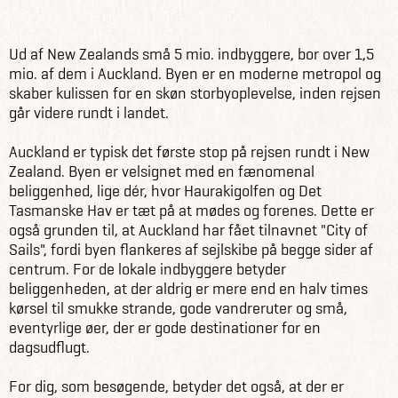
New Zealand
Om New Zealand
Inspiration
Auckland
Ud af New Zealands små 5 mio. indbyggere, bor over 1,5
mio. af dem i Auckland. Byen er en moderne metropol og
skaber kulissen for en skøn storbyoplevelse, inden rejsen
går videre rundt i landet.
Auckland er typisk det første stop på rejsen rundt i New
Zealand. Byen er velsignet med en fænomenal
beliggenhed, lige dér, hvor Haurakigolfen og Det
Tasmanske Hav er tæt på at mødes og forenes. Dette er
også grunden til, at Auckland har fået tilnavnet "City of
Sails", fordi byen flankeres af sejlskibe på begge sider af
centrum. For de lokale indbyggere betyder
beliggenheden, at der aldrig er mere end en halv times
kørsel til smukke strande, gode vandreruter og små,
eventyrlige øer, der er gode destinationer for en
dagsudflugt.
For dig, som besøgende, betyder det også, at der er