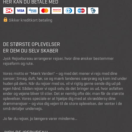
HER KAN DU BETALE MED
Sikker kreditkort betaling
DE STØRSTE OPLEVELSER
ER DEM DU SELV SKABER
Jysk Rejsebureau arrangerer rejser, hvor dine ønsker bestemmer
rejseform og rute.
Vores motto er "Mærk Verden" – og med det mener vi rejs med dine
sanser; Smag, duft, hør, se og mærk landenes særpræg og kom ind under
huden på dem. Når du rejser med os, vil vi rigtig gerne sende dig ud på
egen hånd. Sådan rejser vi også selv, da det bringer os ud, hvor asfalten
ender og vejene bliver til stier. Det er nemlig ofte dér, man får de største
oplevelser. Vores speciale er at hjælpe dig med at skræddersy dine
drømmerejser – og vise dig vejen til de store oplevelser, der venter i de
små detaljer undervejs.
Jo før du rejser, jo længere varer minderne...