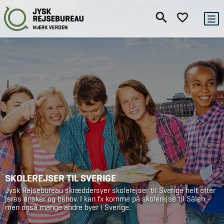
SKOLEREJSER TIL SVERIGE
Jysk Rejsebureau skræddersyer skolerejser til Sverige helt efter
jeres ønsker og behov. I kan fx komme på skolerejse til Sälen -
men også mange andre byer i Sverige.