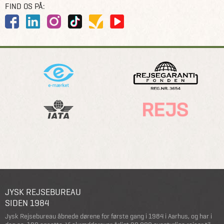
FIND OS PÅ:
JYSK REJSEBUREAU
SIDEN 1984
Jysk Rejsebureau åbnede dørene for første gang i 1984 i Aarhus, og har i