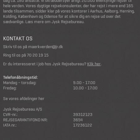
dag ca. 180 ansatte. Vi skræddersyer årligt 20.000 eventyrlige rejser til
hele verden. Vores dygtige rejsekonsulenter, der har rejst i mere end 165
lande tilsammen, sidder klar på vores kontorer i Aarhus, Aalborg, Herning,
Kolding, København og Odense for at sikre dig en rejse ud over det
sædvanlige.
Læs mere om Jysk Rejsebureau
.
KONTAKT OS
Skriv til os på
maerkverden@jr.dk
Ring til os på
70 20 19 15
Er du interesseret i job hos Jysk Rejsebureau?
Klik her
.
Telefonåbningstid:
Mandag – torsdag:
9.00 - 17.00
Fredag:
10.00 - 17.00
Se vores afdelinger her
Jysk Rejsebureau A/S
CVR-nr.:
39312123
REJSEGARANTIFOND NR:
3654
IATA nr.:
17236122