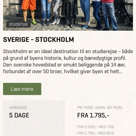
STUDIETUR
SVERIGE - STOCKHOLM
Stockholm er en ideel destination til en studierejse – både
på grund af byens historie, kultur og bæredygtige profil.
Den svenske hovedstad er smukt beliggende på 14 øer,
forbundet af over 50 broer, hvilket giver byen et helt...
Læs mere
VARIGHED
PR. PERS. V/MIN. 82 PERS.
5 DAGE
FRA 1.795,-
FRA 2.095,- MED TOG
FRA 1.795,- MED BUS