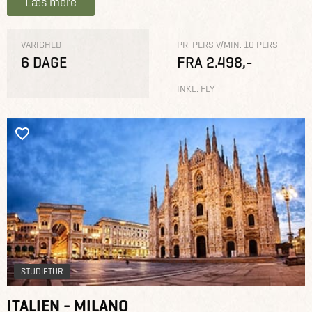
Læs mere
VARIGHED
PR. PERS V/MIN. 10 PERS
6 DAGE
FRA 2.498,-
INKL. FLY
STUDIETUR
ITALIEN - MILANO