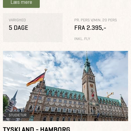
Læs mere
VARIGHED
PR. PERS V/MIN. 20 PERS
5 DAGE
FRA 2.395,-
INKL. FLY
STUDIETUR
TYSKLAND - HAMBORG