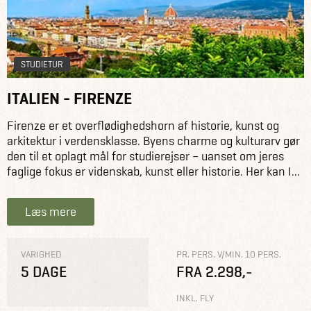
STUDIETUR
ITALIEN - FIRENZE
Firenze er et overflødighedshorn af historie, kunst og
arkitektur i verdensklasse. Byens charme og kulturarv gør
den til et oplagt mål for studierejser – uanset om jeres
faglige fokus er videnskab, kunst eller historie. Her kan I...
Læs mere
VARIGHED
PR. PERS. V/MIN. 10 PERS.
5 DAGE
FRA 2.298,-
INKL. FLY