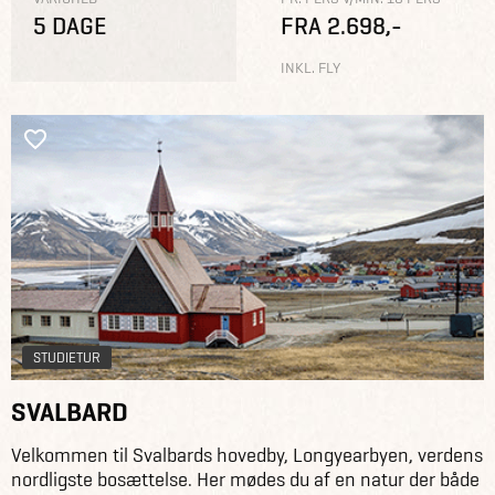
5 DAGE
FRA 2.698,-
INKL. FLY
STUDIETUR
SVALBARD
Velkommen til Svalbards hovedby, Longyearbyen, verdens
nordligste bosættelse. Her mødes du af en natur der både