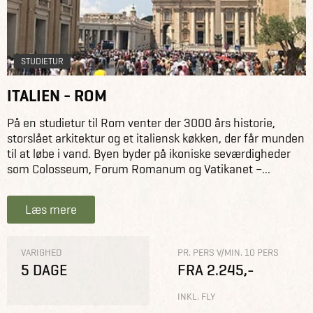
STUDIETUR
ITALIEN - ROM
På en studietur til Rom venter der 3000 års historie,
storslået arkitektur og et italiensk køkken, der får munden
til at løbe i vand. Byen byder på ikoniske seværdigheder
som Colosseum, Forum Romanum og Vatikanet –...
Læs mere
VARIGHED
PR. PERS V/MIN. 10 PERS
5 DAGE
FRA 2.245,-
INKL. FLY