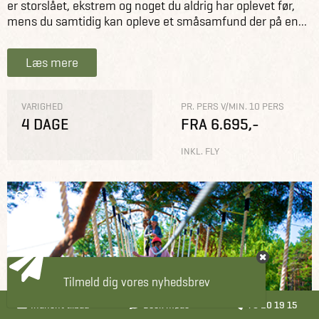
er storslået, ekstrem og noget du aldrig har oplevet før,
mens du samtidig kan opleve et småsamfund der på en...
Læs mere
VARIGHED
PR. PERS V/MIN. 10 PERS
4 DAGE
FRA 6.695,-
INKL. FLY
Tilmeld dig vores nyhedsbrev
Indhent tilbud
Book møde
70 20 19 15