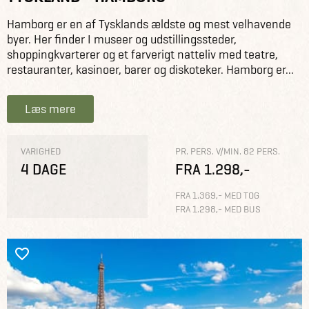
Hamborg er en af Tysklands ældste og mest velhavende
byer. Her finder I museer og udstillingssteder,
shoppingkvarterer og et farverigt natteliv med teatre,
restauranter, kasinoer, barer og diskoteker. Hamborg er...
Læs mere
VARIGHED
PR. PERS. V/MIN. 82 PERS.
4 DAGE
FRA 1.298,-
FRA 1.369,- MED TOG
FRA 1.298,- MED BUS