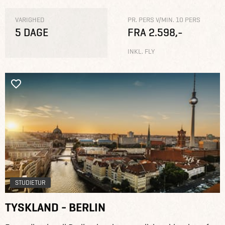
VARIGHED
PR. PERS V/MIN. 10 PERS
5 DAGE
FRA 2.598,-
INKL. FLY
STUDIETUR
TYSKLAND - BERLIN