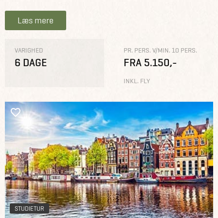
Læs mere
VARIGHED
PR. PERS. V/MIN. 10 PERS.
6 DAGE
FRA 5.150,-
INKL. FLY
STUDIETUR