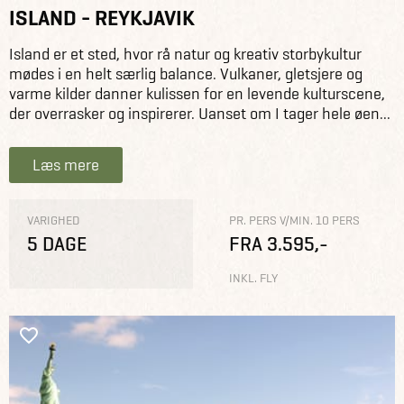
ISLAND - REYKJAVIK
Island er et sted, hvor rå natur og kreativ storbykultur
mødes i en helt særlig balance. Vulkaner, gletsjere og
varme kilder danner kulissen for en levende kulturscene,
der overrasker og inspirerer. Uanset om I tager hele øen...
Læs mere
VARIGHED
PR. PERS V/MIN. 10 PERS
5 DAGE
FRA 3.595,-
INKL. FLY