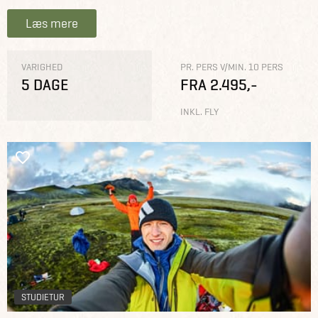
Læs mere
VARIGHED
PR. PERS V/MIN. 10 PERS
5 DAGE
FRA 2.495,-
INKL. FLY
STUDIETUR