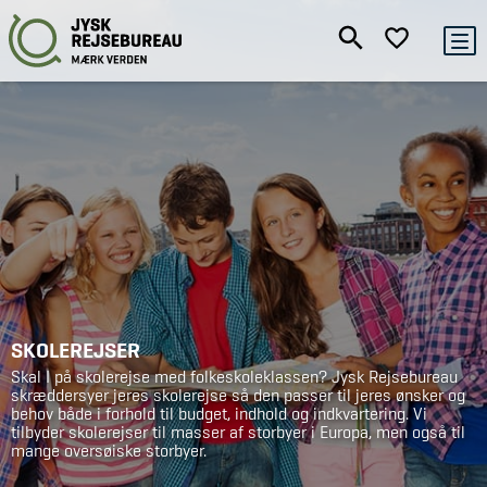
SKOLEREJSER
Skal I på skolerejse med folkeskoleklassen? Jysk Rejsebureau
skræddersyer jeres skolerejse så den passer til jeres ønsker og
behov både i forhold til budget, indhold og indkvartering. Vi
tilbyder skolerejser til masser af storbyer i Europa, men også til
mange oversøiske storbyer.