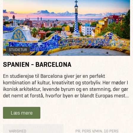
for almindelig åbningstid.
Mangler I hjælp til at planlægge årets skolerejser?
Book os til en planlægningsdag på jeres skole
.
STUDIETUR
SPANIEN - BARCELONA
En studierejse til Barcelona giver jer en perfekt
kombination af kultur, kreativitet og storbyliv. Her møder I
ikonisk arkitektur, levende byrum og en stemning, der gør
det nemt at forstå, hvorfor byen er blandt Europas mest...
Læs mere
VARIGHED
PR. PERS V/MIN. 10 PERS