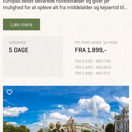
Europas bedst bevarede hovedstæder og giver jer
mulighed for at opleve alt fra middelalder og kejsertid til...
Læs mere
VARIGHED
PR. PERS V/MIN. 10 PERS
5 DAGE
FRA 1.899,-
FRA 2.295,- MED TOG
FRA 1.999,- MED BUS
FRA 1.899,- MED FLY