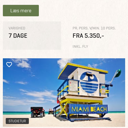
Læs mere
VARIGHED
PR. PERS. V/MIN. 10 PERS.
7 DAGE
FRA 5.350,-
INKL. FLY
STUDIETUR