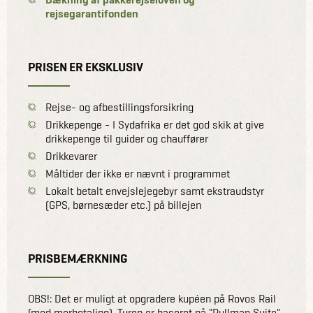
rejsegarantifonden
PRISEN ER EKSKLUSIV
Rejse- og afbestillingsforsikring
Drikkepenge - I Sydafrika er det god skik at give
drikkepenge til guider og chauffører
Drikkevarer
Måltider der ikke er nævnt i programmet
Lokalt betalt envejslejegebyr samt ekstraudstyr
(GPS, børnesæder etc.) på billejen
PRISBEMÆRKNING
OBS!: Det er muligt at opgradere kupéen på Rovos Rail
(mod merbetaling). Turen er baseret på "Pullman Suite",