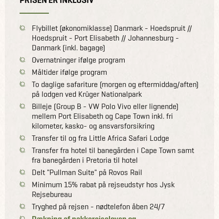
Flybillet (økonomiklasse) Danmark - Hoedspruit //
Hoedspruit - Port Elisabeth // Johannesburg -
Danmark (inkl. bagage)
Overnatninger ifølge program
Måltider ifølge program
To daglige safariture (morgen og eftermiddag/aften)
på lodgen ved Krüger Nationalpark
Billeje (Group B - VW Polo Vivo eller lignende)
mellem Port Elisabeth og Cape Town inkl. fri
kilometer, kasko- og ansvarsforsikring
Transfer til og fra Little Africa Safari Lodge
Transfer fra hotel til banegården i Cape Town samt
fra banegården i Pretoria til hotel
Delt "Pullman Suite" på Rovos Rail
Minimum 15% rabat på rejseudstyr hos Jysk
Rejsebureau
Tryghed på rejsen - nødtelefon åben 24/7
Dækning af pakkerejseloven og