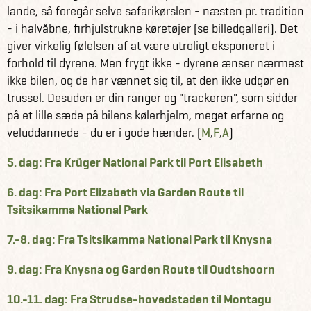
lande, så foregår selve safarikørslen - næsten pr. tradition
- i halvåbne, firhjulstrukne køretøjer (se billedgalleri). Det
giver virkelig følelsen af at være utroligt eksponeret i
forhold til dyrene. Men frygt ikke - dyrene ænser nærmest
ikke bilen, og de har vænnet sig til, at den ikke udgør en
trussel. Desuden er din ranger og "trackeren", som sidder
på et lille sæde på bilens kølerhjelm, meget erfarne og
veluddannede - du er i gode hænder. (
M
,
F
,
A
)
5. dag: Fra Krüger National Park til Port Elisabeth
6. dag: Fra Port Elizabeth via Garden Route til
Tsitsikamma National Park
7.-8. dag: Fra Tsitsikamma National Park til Knysna
9. dag: Fra Knysna og Garden Route til Oudtshoorn
10.-11. dag: Fra Strudse-hovedstaden til Montagu