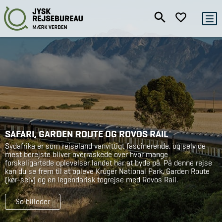
SAFARI, GARDEN ROUTE OG ROVOS RAIL
Sydafrika er som rejseland vanvittigt fascinerende, og selv de
mest berejste bliver overraskede over hvor mange
forskeligartede oplevelser landet har at byde på. På denne rejse
kan du se frem til at opleve Krüger National Park, Garden Route
(kør-selv) og en legendarisk togrejse med Rovos Rail.
Se billeder