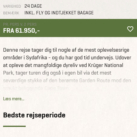
24 DAGE
VARIGHED
INKL. FLY OG INDTJEKKET BAGAGE
BEMÆRK
PR. PERS V. 2 PERS
FRA 61.950,-
Sydafrika
Rejseforslag
Safari, Garden Route og Rovos Rail
Denne rejse tager dig til nogle af de mest oplevelsesrige
områder i Sydafrika - og du har god tid undervejs. Udover
at opleve det mangfoldige dyreliv ved Krüger National
Park, tager turen dig også i egen bil via det mest
seværdige stykke af den berømte Garden Route mod den
smukt beliggende Cape Town.
Læs mere...
For at give dig en ekstraordinær oplevelse, fraviges
Garden Route for en stund, idet ruten fører dig længere
Bedste rejseperiode
ind i landet på den smukke landevej R62. Her oplever du
bl.a. Oudtshoorn også kaldet "strudse-hovedstaden",
Montagu som er kendt for sin naturskønhed, arkitektur og