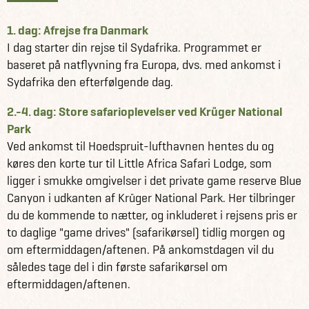
1. dag: Afrejse fra Danmark
I dag starter din rejse til Sydafrika. Programmet er
baseret på natflyvning fra Europa, dvs. med ankomst i
Sydafrika den efterfølgende dag.
2.-4. dag: Store safarioplevelser ved Krüger National
Park
Ved ankomst til Hoedspruit-lufthavnen hentes du og
køres den korte tur til Little Africa Safari Lodge, som
ligger i smukke omgivelser i det private game reserve Blue
Canyon i udkanten af Krüger National Park. Her tilbringer
du de kommende to nætter, og inkluderet i rejsens pris er
to daglige "game drives" (safarikørsel) tidlig morgen og
om eftermiddagen/aftenen. På ankomstdagen vil du
således tage del i din første safarikørsel om
eftermiddagen/aftenen.