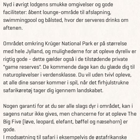
Nyd i øvrigt lodgens smukke omgivelser og gode
faciliteter: åbent lounge-område til afslapning,
swimmingpool og bålsted, hvor der serveres drinks om
aftenen.
Området omkring Krüger National Park er på størrelse
med hele Jylland, og mulighederne for at opleve dyreliv er
rigtig gode - dette gælder også i de tilstødende private
"game reserves". De kommende dage kan du glæde dig til
naturoplevelser i verdensklasse. Du vil uden tvivl opleve,
at alle dine sanser kommer i spil, når det firhjulstrukne
safarikøretøj tager dig igennem landskabet.
Nogen garanti for at du ser alle slags dyr i området, kan i
sagens natur ikke gives, men chancerne for at opleve The
Big Five (løve, leopard, elefant, bøffel og næsehorn) er
gode.
I modsætning til safari i eksempelvis de østafrikanske