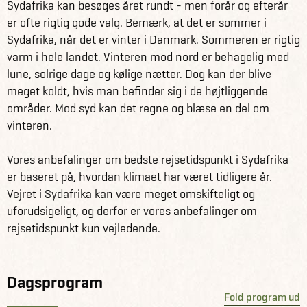
Sydafrika kan besøges året rundt - men forår og efterår
termiske kilder, Hermanus, "hvalhovedstaden" og sidst
er ofte rigtig gode valg. Bemærk, at det er sommer i
men ikke mindst Franschhoek en smuk, lille,
Sydafrika, når det er vinter i Danmark. Sommeren er rigtig
charmerende by i hjertet af Sydafrikas vinområde.
varm i hele landet. Vinteren mod nord er behagelig med
lune, solrige dage og kølige nætter. Dog kan der blive
På rejsens sidste etape kan du glæde dig til at opleve en
meget koldt, hvis man befinder sig i de højtliggende
af verdens mest eksklusive togrejser med Rovos Rail. Stig
områder. Mod syd kan det regne og blæse en del om
på toget i Cape Town, tjek ind i din egen private kupé og
vinteren.
nyd togets faciliteter og det sydafrikanske landskab på
rejsen mod hovedstaden Pretoria - hvor rejsen tager sin
Vores anbefalinger om bedste rejsetidspunkt i Sydafrika
afslutning.
er baseret på, hvordan klimaet har været tidligere år.
Vejret i Sydafrika kan være meget omskifteligt og
Få information og fakta om Sydafrika her.
uforudsigeligt, og derfor er vores anbefalinger om
Se alle vores andre fantastiske rejseforslag i Sydafrika
rejsetidspunkt kun vejledende.
her.
Dagsprogram
Fold program ud