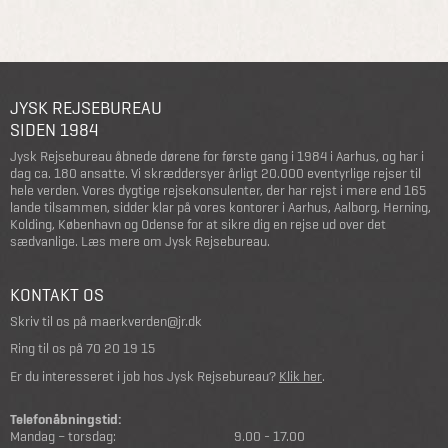
JYSK REJSEBUREAU
SIDEN 1984
Jysk Rejsebureau åbnede dørene for første gang i 1984 i Aarhus, og har i
dag ca. 180 ansatte. Vi skræddersyer årligt 20.000 eventyrlige rejser til
hele verden. Vores dygtige rejsekonsulenter, der har rejst i mere end 165
lande tilsammen, sidder klar på vores kontorer i Aarhus, Aalborg, Herning,
Kolding, København og Odense for at sikre dig en rejse ud over det
sædvanlige.
Læs mere om Jysk Rejsebureau
.
KONTAKT OS
Skriv til os på
maerkverden@jr.dk
Ring til os på
70 20 19 15
Er du interesseret i job hos Jysk Rejsebureau?
Klik her
.
Telefonåbningstid:
Mandag – torsdag:
9.00 - 17.00