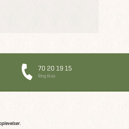
70 20 19 15
Ring til os
oplevelser.