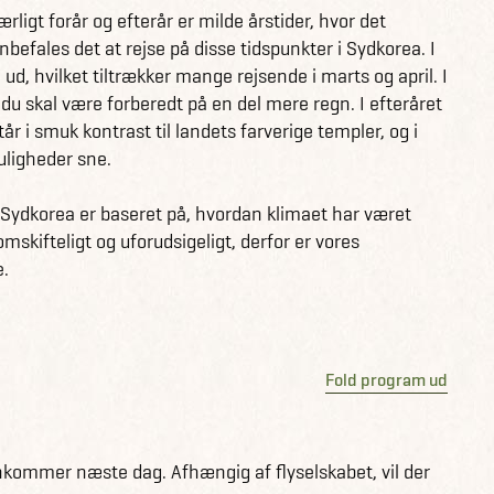
en svømmetur med de lokale ved Haeundae Beach, slap
rligt forår og efterår er milde årstider, hvor det
n sundowner ved Noran Mahura. Fra Busan flyver du til
anbefales det at rejse på disse tidspunkter i Sydkorea. I
waii på øen Jeju. Her venter dig fantastiske strande og
d, hvilket tiltrækker mange rejsende i marts og april. I
ler og vulkaner. Der er rig mulighed for at trekke,
 skal være forberedt på en del mere regn. I efteråret
r i smuk kontrast til landets farverige templer, og i
ligheder sne.
på Sydkorea her
 Sydkorea er baseret på, hvordan klimaet har været
mskifteligt og uforudsigeligt, derfor er vores
e.
Fold program ud
kommer næste dag. Afhængig af flyselskabet, vil der