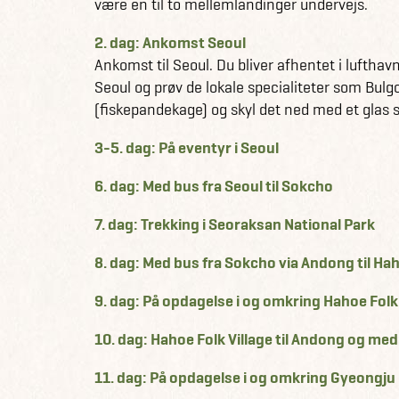
være en til to mellemlandinger undervejs.
2. dag: Ankomst Seoul
Ankomst til Seoul. Du bliver afhentet i lufthav
Seoul og prøv de lokale specialiteter som Bulg
(fiskepandekage) og skyl det ned med et glas so
3-5. dag: På eventyr i Seoul
6. dag: Med bus fra Seoul til Sokcho
7. dag: Trekking i Seoraksan National Park
8. dag: Med bus fra Sokcho via Andong til Hah
9. dag: På opdagelse i og omkring Hahoe Folk 
10. dag: Hahoe Folk Village til Andong og med
11. dag: På opdagelse i og omkring Gyeongju