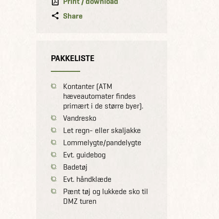
Print / download
Share
PAKKELISTE
Kontanter (ATM
hæveautomater findes
primært i de større byer).
Vandresko
Let regn- eller skaljakke
Lommelygte/pandelygte
Evt. guidebog
Badetøj
Evt. håndklæde
Pænt tøj og lukkede sko til
DMZ turen