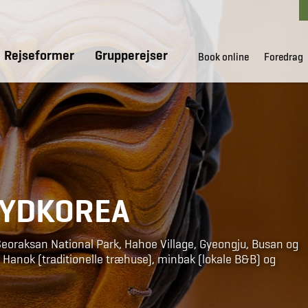
Rejseformer
Grupperejser
Book online
Foredrag
SYDKOREA
Seoraksan National Park, Hahoe Village, Gyeongju, Busan og
å Hanok (traditionelle træhuse), minbak (lokale B&B) og