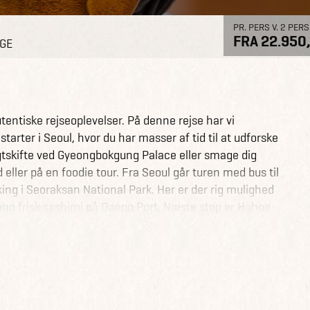
PR. PERS V. 2 PERS
FRA 22.950,
AGE
entiske rejseoplevelser. På denne rejse har vi
arter i Seoul, hvor du har masser af tid til at udforske
gtskifte ved Gyeongbokgung Palace eller smage dig
ler på en foodie tour. Fra Seoul går turen med bus til
ing i Seoraksan National Park. Her er der rig mulighed
ang frisk sashimi på Daepo Port. Næste stop er Hahoe
eon-dynastiet. Her bor du på en lokal kro. De 230
orde det for flere hundrede år siden i Sydkorea. Fra
re kejserby, Gyeongju. Her har du god tid til at udforske
rende grotter. Fra Gyeongju går rejsen med tog til
e dagsture udenfor byen til bl.a. Gamcheon Culture