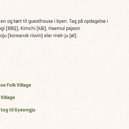
nen og kørt til guesthouse i byen. Tag på opdagelse i
ogi (BBQ), Kimchi (kål), Haemul pajeon
ju (koreansk risvin) eler mek-ju (øl).
oe Folk Village
Village
 tog til Gyeongju