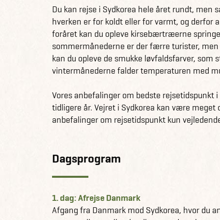
Village og Haedong Yonggungsa Temple. Tag 
Du kan rejse i Sydkorea hele året rundt, men sæ
af, nyd solnedgangen, den lækre seafood og e
hverken er for koldt eller for varmt, og derfor 
dit sidste stop på rejsen, nemlig Sydkoreas Ha
foråret kan du opleve kirsebærtræerne springe u
et fantastisk landskab med vandfald, lavatunnel
sommermånederne er der færre turister, men du
dykke, snorkle, cykle og ride på øen.
kan du opleve de smukke løvfaldsfarver, som stå
vintermånederne falder temperaturen med mu
Få information og fakta om Sydkorea her
Se alle vores andre fantastiske rejseforslag 
Vores anbefalinger om bedste rejsetidspunkt i
tidligere år. Vejret i Sydkorea kan være meget o
anbefalinger om rejsetidspunkt kun vejledend
Dagsprogram
1. dag: Afrejse Danmark
Afgang fra Danmark mod Sydkorea, hvor du an