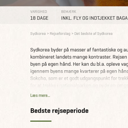
VARIGHED
BEMÆRK
18 DAGE
INKL. FLY OG INDTJEKKET BAG
Sydkorea
Rejseforslag
Det bedste af Sydkorea
Sydkorea byder på masser af fantastiske og aut
kombineret landets mange kontraster. Rejsen st
byen på egen hånd. Her kan du bl.a. opleve va
igennem byens mange kvarterer på egen hånd el
Sokcho, som er et godt udgangspunkt for trekk
for at trekke i nationalparken og nyde en omg
Folk Village, en UNESCO fredet landsby fra Jos
Læs mere...
indbyggere lever på tradtionel vis, som man gj
autentiske Hahoe går turen til Sydkoreas tidlige
Bedste rejseperiode
områdets mange fantastiske templer og impone
den pulserende storby Busan. Tag på spændend