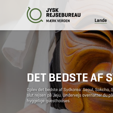
Lande
DET BEDSTE AF 
Oplev det bedste af Sydkorea: Seoul, Sokcho, 
slut rejsen på Jeju. Undervejs overnatter du p
hyggelige guesthouses.