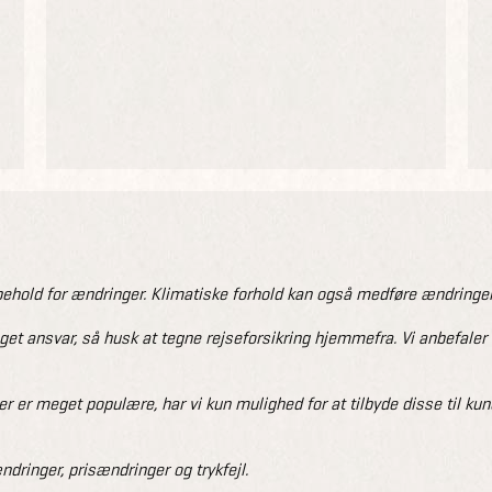
old for ændringer. Klimatiske forhold kan også medføre ændringer
eget ansvar, så husk at tegne rejseforsikring hjemmefra. Vi anbefale
er er meget populære, har vi kun mulighed for at tilbyde disse til ku
dringer, prisændringer og trykfejl.