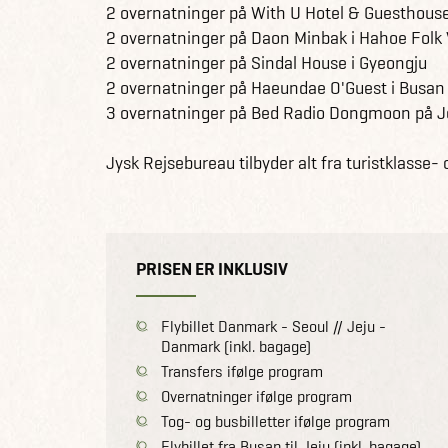
2 overnatninger på With U Hotel & Guesthous
2 overnatninger på Daon Minbak i Hahoe Folk 
2 overnatninger på Sindal House i Gyeongju
2 overnatninger på Haeundae O'Guest i Busan
3 overnatninger på Bed Radio Dongmoon på Je
Jysk Rejsebureau tilbyder alt fra turistklasse- 
PRISEN ER INKLUSIV
Flybillet Danmark - Seoul // Jeju -
Danmark (inkl. bagage)
Transfers ifølge program
Overnatninger ifølge program
Tog- og busbilletter ifølge program
Flybillet fra Busan til Jeju (inkl. bagage)