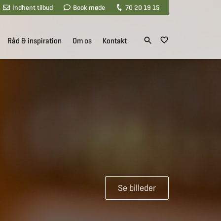
Indhent tilbud
Book møde
70 20 19 15
Råd & inspiration
Om os
Kontakt
Se billeder