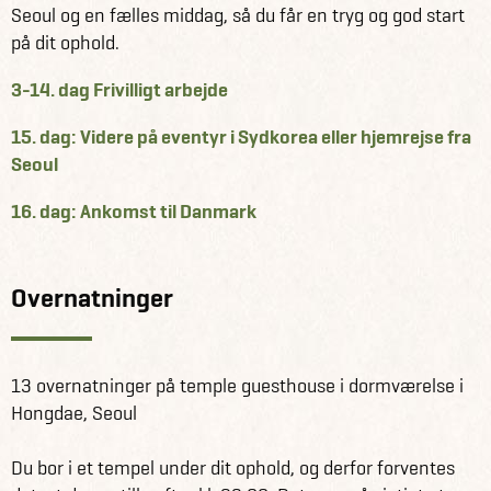
Seoul og en fælles middag, så du får en tryg og god start
Udforsker gamle kongepaladser og lærer deres historie
på dit ophold.
at kende
Skaber dit eget traditionelle koreanske stempel
3-14. dag Frivilligt arbejde
Smager autentisk streetfood på livlige, lokale markeder
Oplever Seouls mest trendy kvarterer og skjulte perler
15. dag: Videre på eventyr i Sydkorea eller hjemrejse fra
Lærer nyttige koreanske gloser, så du nemt kan begå
Seoul
dig i hverdagen
16. dag: Ankomst til Danmark
Når ugen er omme, vil du føle dig tryg ved at finde rundt i
byen, bestille mad og opleve Seoul som en lokal.
Overnatninger
Få information og fakta om Sydkorea her
Se alle vores andre fantastiske rejseforslag på Sydkorea
her
13 overnatninger på temple guesthouse i dormværelse i
Hongdae, Seoul
Du bor i et tempel under dit ophold, og derfor forventes