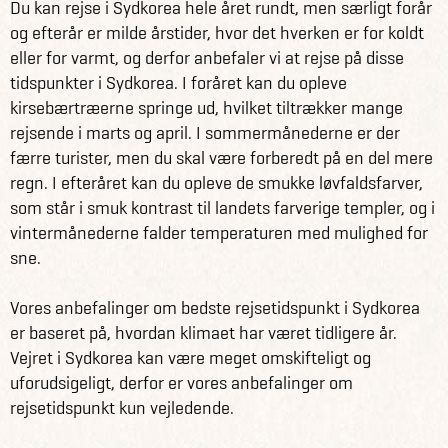
Du kan rejse i Sydkorea hele året rundt, men særligt forår
mennesker i nød. Mange af dem er afhængige af netop
og efterår er milde årstider, hvor det hverken er for koldt
dette ene måltid om dagen. Du bliver en del af et
eller for varmt, og derfor anbefaler vi at rejse på disse
fællesskab, der hver dag serverer mad til mellem 500 og
tidspunkter i Sydkorea. I foråret kan du opleve
1.000 mennesker, og får samtidig indsigt i de sociale
kirsebærtræerne springe ud, hvilket tiltrækker mange
udfordringer, Sydkorea står overfor.
rejsende i marts og april. I sommermånederne er der
færre turister, men du skal være forberedt på en del mere
Det andet projekt foregår på et dagcenter for børn i
regn. I efteråret kan du opleve de smukke løvfaldsfarver,
alderen syv til tolv år, drevet af en nonprofitorganisation.
som står i smuk kontrast til landets farverige templer, og i
Her hjælper du med aktiviteter efter skole og
vintermånederne falder temperaturen med mulighed for
engelskundervisning. Du deltager i kreative projekter,
sne.
lege, spil og måske endda en dans til K-pop. Din rolle er at
støtte børnenes udvikling og gøre sprogindlæring sjov og
Vores anbefalinger om bedste rejsetidspunkt i Sydkorea
interaktiv, og du vil sikkert selv lære et par koreanske
er baseret på, hvordan klimaet har været tidligere år.
gloser undervejs.
Vejret i Sydkorea kan være meget omskifteligt og
uforudsigeligt, derfor er vores anbefalinger om
Som frivillig lærer du om koreansk kultur, får praktisk
rejsetidspunkt kun vejledende.
erfaring og kommer tæt på lokalbefolkningen. Du bor i et
moderne tempel og gæstehus, hvor du kan deltage i