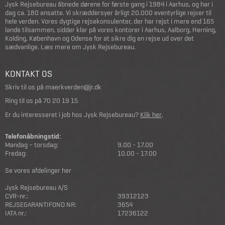
Jysk Rejsebureau åbnede dørene for første gang i 1984 i Aarhus, og har i
dag ca. 180 ansatte. Vi skræddersyer årligt 20.000 eventyrlige rejser til
hele verden. Vores dygtige rejsekonsulenter, der har rejst i mere end 165
lande tilsammen, sidder klar på vores kontorer i Aarhus, Aalborg, Herning,
Kolding, København og Odense for at sikre dig en rejse ud over det
sædvanlige.
Læs mere om Jysk Rejsebureau
.
KONTAKT OS
Skriv til os på
maerkverden@jr.dk
Ring til os på
70 20 19 15
Er du interesseret i job hos Jysk Rejsebureau?
Klik her
.
Telefonåbningstid:
Mandag – torsdag:
9.00 - 17.00
Fredag:
10.00 - 17.00
Se vores afdelinger her
Jysk Rejsebureau A/S
CVR-nr.:
39312123
REJSEGARANTIFOND NR:
3654
IATA nr.:
17236122