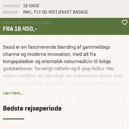
16 DAGE
VARIGHED
INKL. FLY OG INDTJEKKET BAGAGE
BEMÆRK
FRAPRIS PR. PERS. V. 1 PERS.
FRA 18.450,-
Sydkorea
Rejseforslag
Tempelophold og frivilligt arbejde i Sydkorea
Seoul er en fascinerende blanding af gammeldags
charme og moderne innovation, med alt fra
kongepaladser og orientalsk naturmedicin til livlige
gadekøkkener, farverigt natteliv og K-pop-kultur. Her
mødes tradition og teknologi i én pulserende storby, hvor
du kan opleve både spiritualitet, historie og grønne oaser.
Som frivillig i Seoul kan du deltage i to meningsfulde
Læs mere...
projekter, der giver dig et unikt indblik i det koreanske
samfund.
Bedste rejseperiode
Det første projekt foregår i et suppekøkken, hvor du
hjælper med at tilberede og uddele måltider til ældre