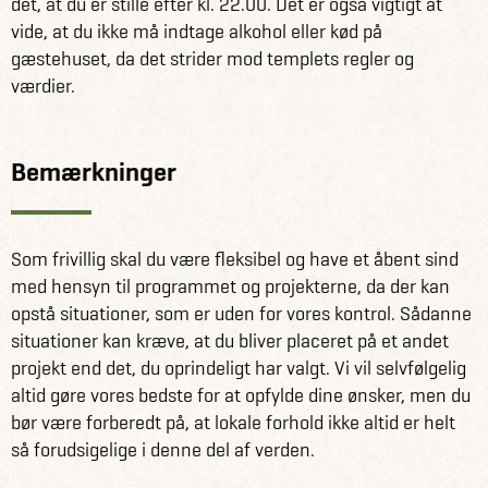
det, at du er stille efter kl. 22.00. Det er også vigtigt at
vide, at du ikke må indtage alkohol eller kød på
gæstehuset, da det strider mod templets regler og
værdier.
Bemærkninger
Som frivillig skal du være fleksibel og have et åbent sind
med hensyn til programmet og projekterne, da der kan
opstå situationer, som er uden for vores kontrol. Sådanne
situationer kan kræve, at du bliver placeret på et andet
projekt end det, du oprindeligt har valgt. Vi vil selvfølgelig
altid gøre vores bedste for at opfylde dine ønsker, men du
bør være forberedt på, at lokale forhold ikke altid er helt
så forudsigelige i denne del af verden.