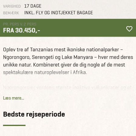
17 DAGE
VARIGHED
INKL. FLY OG INDTJEKKET BAGAGE
BEMÆRK
PR. PERS V. 2 PERS
FRA 30.450,-
Tanzania og
Oplev tre af Tanzanias mest ikoniske nationalparker –
Zanzibar
Rejseforslag
Safari adventure, Hadzabe stammen &
Zanzibars strande
Ngorongoro, Serengeti og Lake Manyara – hver med deres
unikke natur. Kombineret giver de dig nogle af de mest
spektakulære naturoplevelser i Afrika.
Ngorongoro er verdens største inaktive vulkankrater og et
naturfænomen i sig selv. Her lever et rigt dyreliv, herunder
Læs mere...
sjældne sorte næsehorn, løver, flodheste, zebraer og
geparder.
Bedste rejseperiode
Serengeti er med sine 15.000 km² er berømt for de
enorme dyreflokke – især gnuer, gazeller og zebraer – og
et paradis for rovdyr som løver.