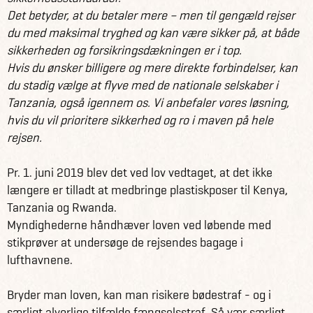
Det betyder, at du betaler mere – men til gengæld rejser
du med maksimal tryghed og kan være sikker på, at både
sikkerheden og forsikringsdækningen er i top.
Hvis du ønsker billigere og mere direkte forbindelser, kan
du stadig vælge at flyve med de nationale selskaber i
Tanzania, også igennem os. Vi anbefaler vores løsning,
hvis du vil prioritere sikkerhed og ro i maven på hele
rejsen.
Pr. 1. juni 2019 blev det ved lov vedtaget, at det ikke
længere er tilladt at medbringe plastiskposer til Kenya,
Tanzania og Rwanda.
Myndighederne håndhæver loven ved løbende med
stikprøver at undersøge de rejsendes bagage i
lufthavnene.
Bryder man loven, kan man risikere bødestraf - og i
særligt alvorlige tilfælde fængselsstraf. Så vær særligt