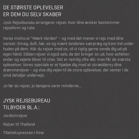
DE STØRSTE OPLEVELSER
ER DEM DU SELV SKABER
Jysk Rejsebureau arrangerer rejser, hvor dine ønsker bestemmer
rejseform og rute.
Vores motto er "Mærk Verden" – og med det mener vi rejs med dine
sanser; Smag, duft, hør, se og mærk landenes særpræg og kom ind under
huden på dem. Når du rejser med os, vil vi rigtig gerne sende dig ud på
egen hånd. Sådan rejser vi også selv, da det bringer os ud, hvor asfalten
ender og vejene bliver til stier. Det er nemlig ofte dér, man får de største
oplevelser. Vores speciale er at hjælpe dig med at skræddersy dine
drømmerejser – og vise dig vejen til de store oplevelser, der venter i de
små detaljer undervejs.
Jo før du rejser, jo længere varer minderne...
JYSK REJSEBUREAU
TILBYDER BL.A.:
Jordomrejser
Rejser til Thailand
Tibetekspressen i Kina