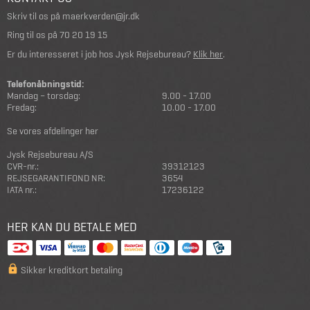
Skriv til os på
maerkverden@jr.dk
Ring til os på
70 20 19 15
Er du interesseret i job hos Jysk Rejsebureau?
Klik her
.
Telefonåbningstid:
Mandag – torsdag:
9.00 - 17.00
Fredag:
10.00 - 17.00
Se vores afdelinger her
Jysk Rejsebureau A/S
CVR-nr.:
39312123
REJSEGARANTIFOND NR:
3654
IATA nr.:
17236122
HER KAN DU BETALE MED
Sikker kreditkort betaling