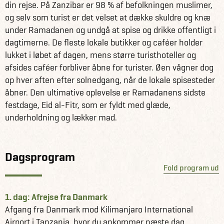
din rejse. På Zanzibar er 98 % af befolkningen muslimer,
og selv som turist er det velset at dække skuldre og knæ
under Ramadanen og undgå at spise og drikke offentligt i
dagtimerne. De fleste lokale butikker og caféer holder
lukket i løbet af dagen, mens større turisthoteller og
afsides caféer forbliver åbne for turister. Øen vågner dog
op hver aften efter solnedgang, når de lokale spisesteder
åbner. Den ultimative oplevelse er Ramadanens sidste
festdage, Eid al-Fitr, som er fyldt med glæde,
underholdning og lækker mad.
Dagsprogram
Fold program ud
1. dag: Afrejse fra Danmark
Afgang fra Danmark mod Kilimanjaro International
Airport i Tanzania, hvor du ankommer næste dag.