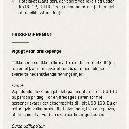
Hotelskat (Zanzibar), der opkræves lokalt og udgør
fra USD 2,- til USD 5,- pr. person pr. nat (afhængigt
af hotelklassificering).
PRISBEMÆRKNING
Vigtigt vedr. drikkepenge:
Drikkepenge er ikke påkrævet, men det er "god stil" (og
forventet), at man giver et beløb, som nogenlunde
svarer til nedenstående retningslinjer:
Safari:
Vejledende drikkepengebeløb på en safari er ca. USD 10
pr. person pr. dag. For en firedages safari for fire
personer svarer det eksempelvis til i alt USD 160. Du er
naturligvis velkommen til at give mere, hvis du oplever,
at din guide har ydet en ekstraordinær god service.
Guide udflugt/tur: