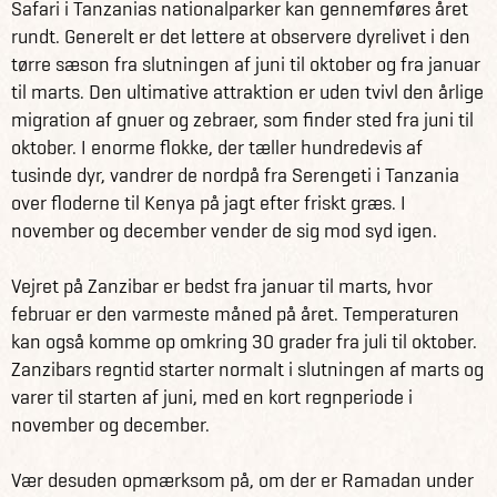
Safari i Tanzanias nationalparker kan gennemføres året
rundt. Generelt er det lettere at observere dyrelivet i den
Lake Manyara byder på et væld af dyreliv, fra flodheste og
tørre sæson fra slutningen af juni til oktober og fra januar
giraffer til aber og løver.
til marts. Den ultimative attraktion er uden tvivl den årlige
Afslut eventyret på Zanzibar, hvor paradisagtige strande
migration af gnuer og zebraer, som finder sted fra juni til
med turkisblåt vand og svajende palmer venter. Oplev
oktober. I enorme flokke, der tæller hundredevis af
landsbyer, kæmpe landskildpadder og snorkling blandt
tusinde dyr, vandrer de nordpå fra Serengeti i Tanzania
farverige koraller i Det Indiske Ocean.
over floderne til Kenya på jagt efter friskt græs. I
november og december vender de sig mod syd igen.
Få information og fakta om Tanzania her
Se alle vores andre fantastiske rejseforslag i Tanzania
Vejret på Zanzibar er bedst fra januar til marts, hvor
her
februar er den varmeste måned på året. Temperaturen
kan også komme op omkring 30 grader fra juli til oktober.
Zanzibars regntid starter normalt i slutningen af marts og
varer til starten af juni, med en kort regnperiode i
november og december.
Vær desuden opmærksom på, om der er Ramadan under