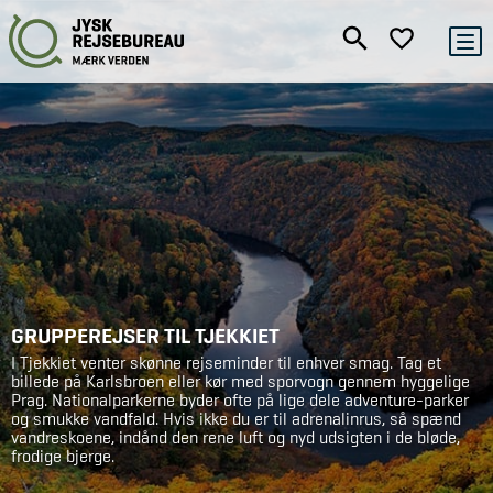
GRUPPEREJSER TIL TJEKKIET
I Tjekkiet venter skønne rejseminder til enhver smag. Tag et
billede på Karlsbroen eller kør med sporvogn gennem hyggelige
Prag. Nationalparkerne byder ofte på lige dele adventure-parker
og smukke vandfald. Hvis ikke du er til adrenalinrus, så spænd
vandreskoene, indånd den rene luft og nyd udsigten i de bløde,
frodige bjerge.