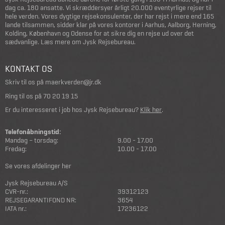
dag ca. 180 ansatte. Vi skræddersyer årligt 20.000 eventyrlige rejser til
hele verden. Vores dygtige rejsekonsulenter, der har rejst i mere end 165
lande tilsammen, sidder klar på vores kontorer i Aarhus, Aalborg, Herning,
Kolding, København og Odense for at sikre dig en rejse ud over det
sædvanlige.
Læs mere om Jysk Rejsebureau
.
KONTAKT OS
Skriv til os på
maerkverden@jr.dk
Ring til os på
70 20 19 15
Er du interesseret i job hos Jysk Rejsebureau?
Klik her
.
Telefonåbningstid:
Mandag – torsdag:
9.00 - 17.00
Fredag:
10.00 - 17.00
Se vores afdelinger her
Jysk Rejsebureau A/S
CVR-nr.:
39312123
REJSEGARANTIFOND NR:
3654
IATA nr.:
17236122