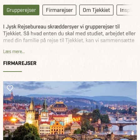
Grupperejser
Firmarejser
Om Tjekkiet
Inspirat
I Jysk Rejsebureau skræddersyer vi grupperejser til
Tjekkiet. Så hvad enten du skal med studiet, arbejdet eller
med din familie på rejse til Tjekkiet, kan vi sammensætte
din grupperejse (min. 10 personer).
Læs mere...
Se et udvalg af grupperejser til Tjekkiet nedenfor.
FIRMAREJSER
Se alle grupperejser til hele verden her