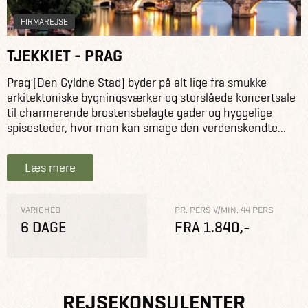
FIRMAREJSE
TJEKKIET - PRAG
Prag (Den Gyldne Stad) byder på alt lige fra smukke
arkitektoniske bygningsværker og storslåede koncertsale
til charmerende brostensbelagte gader og hyggelige
spisesteder, hvor man kan smage den verdenskendte...
Læs mere
VARIGHED
PR. PERS V/MIN. 44 PERS
6 DAGE
FRA 1.840,-
REJSEKONSULENTER