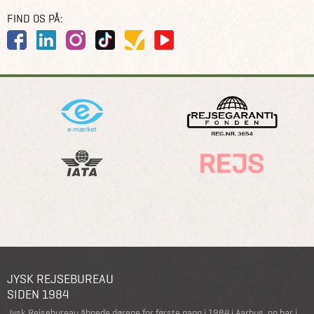
FIND OS PÅ:
JYSK REJSEBUREAU
SIDEN 1984
Jysk Rejsebureau åbnede dørene for første gang i 1984 i Aarhus, og har i