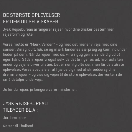
DE STØRSTE OPLEVELSER
ER DEM DU SELV SKABER
Jysk Rejsebureau arrangerer rejser, hvor dine ønsker bestemmer
rejseform og rute.
Vores motto er "Mærk Verden" – og med det mener vi rejs med dine
sanser; Smag, duft, hør, se og mærk landenes særpræg og kom ind under
huden på dem. Når du rejser med os, vil vi rigtig gerne sende dig ud på
egen hånd. Sådan rejser vi også selv, da det bringer os ud, hvor asfalten
ender og vejene bliver til stier. Det er nemlig ofte dér, man får de største
oplevelser. Vores speciale er at hjælpe dig med at skræddersy dine
drømmerejser – og vise dig vejen til de store oplevelser, der venter i de
små detaljer undervejs.
Jo før du rejser, jo længere varer minderne...
JYSK REJSEBUREAU
TILBYDER BL.A.:
Jordomrejser
Rejser til Thailand