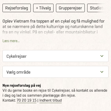
Rejseforslag
+ Tilvalg
Grupperejser
Studieture
Oplev Vietnam fra toppen af en cykel og få mulighed for
at se nærmere på dette kulturrige og naturskønne land
fra en ny vinkel. På en cykel- eller mountainbiketur i
Vietnam, går det hurtigt nok til at adrenalinen pumper
Læs mere...
rundt i kroppen, men samtidigt langsomt nok til at du kan
nyde den natur og kultur, du hurtigt bliver en del af.
Nye rejseforslag på vej
Vil du gerne booke en rejse til Cykelrejser, så kontakt os allerede
i dag og lad os sammen planlægge din rejse.
Kontakt:
70 20 19 15
|
Indhent tilbud