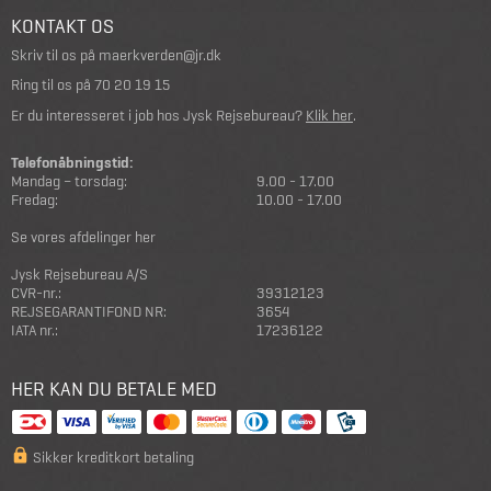
KONTAKT OS
Skriv til os på
maerkverden@jr.dk
Ring til os på
70 20 19 15
Er du interesseret i job hos Jysk Rejsebureau?
Klik her
.
Telefonåbningstid:
Mandag – torsdag:
9.00 - 17.00
Fredag:
10.00 - 17.00
Se vores afdelinger her
Jysk Rejsebureau A/S
CVR-nr.:
39312123
REJSEGARANTIFOND NR:
3654
IATA nr.:
17236122
HER KAN DU BETALE MED
Sikker kreditkort betaling