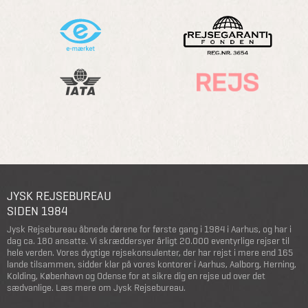
JYSK REJSEBUREAU
SIDEN 1984
Jysk Rejsebureau åbnede dørene for første gang i 1984 i Aarhus, og har i
dag ca. 180 ansatte. Vi skræddersyer årligt 20.000 eventyrlige rejser til
hele verden. Vores dygtige rejsekonsulenter, der har rejst i mere end 165
lande tilsammen, sidder klar på vores kontorer i Aarhus, Aalborg, Herning,
Kolding, København og Odense for at sikre dig en rejse ud over det
sædvanlige.
Læs mere om Jysk Rejsebureau
.