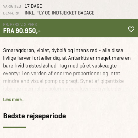
17 DAGE
VARIGHED
INKL. FLY OG INDTJEKKET BAGAGE
BEMÆRK
PR. PERS V. 2 PERS
FRA 90.950,-
Antarktis
Rejseforslag
Eventyrlige Antarktis
Smaragdgrøn, violet, dybblå og intens rød - alle disse
livlige farver fortæller dig, at Antarktis er meget mere en
bare hvid trøstesløshed. Tag med på et vaskeægte
eventyr i en verden af enorme proportioner og intet
mindre end visuel pomp og pragt. Synet af gigantiske
isbjerge i den rolige polarmorgen, kæmpe hvaler, der
lydløst glider forbi i vandet og ynglepladser med tusindvis
Læs mere...
af pingviner vil give dig oplevelser som kun få andre
mennesker i verden kan prale med. Vi overdriver ikke når
Bedste rejseperiode
vi siger, at denne 11-dages ekspedition til de sydlige
Shetlandsøer og den antarktiske halvø har potentiale til
at ændre hele dit syn på verden.