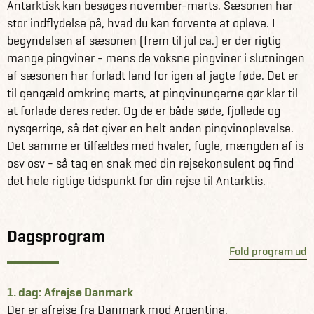
Antarktisk kan besøges november-marts. Sæsonen har
stor indflydelse på, hvad du kan forvente at opleve. I
Dette rejseforslag foregår med skibet MS Ekspedition. Der
begyndelsen af sæsonen (frem til jul ca.) er der rigtig
er plads til 134 passagerer ombord, og skibet er et af de
mange pingviner - mens de voksne pingviner i slutningen
mest veludstyrede, som sejler på Antarktis.
af sæsonen har forladt land for igen af jagte føde. Det er
til gengæld omkring marts, at pingvinungerne gør klar til
Som noget ganske særligt har dette skib et såkaldt "mud-
at forlade deres reder. Og de er både søde, fjollede og
room", hvor alt det våde og beskidte tøj hænges til tørre
nysgerrige, så det giver en helt anden pingvinoplevelse.
efter endt landgang. Det betyder, at din kahyt altid er ren
Det samme er tilfældes med hvaler, fugle, mængden af is
- og dit tøj og dine støvler altid er tørre, næste gang du
osv osv - så tag en snak med din rejsekonsulent og find
skal bruge dem.
det hele rigtige tidspunkt for din rejse til Antarktis.
Maden ombord er lækker! Kokkene ved godt, at frisk luft
dagen lang, vandreture på isen og begejstring over
Dagsprogram
dyrelivet giver sultne maver! Så der diskes op med den
Fold program ud
ene lækre ret efter den anden - og snakken går livligt hen
over bordene.
1. dag: Afrejse Danmark
Få information og fakta om Argentina her
Der er afrejse fra Danmark mod Argentina.