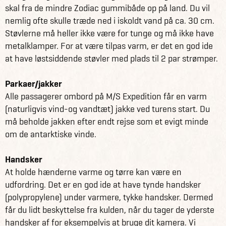
skal fra de mindre Zodiac gummibåde op på land. Du vil
nemlig ofte skulle træde ned i iskoldt vand på ca. 30 cm.
Støvlerne må heller ikke være for tunge og må ikke have
metalklamper. For at være tilpas varm, er det en god ide
at have løstsiddende støvler med plads til 2 par strømper.
Parkaer/jakker
Alle passagerer ombord på M/S Expedition får en varm
(naturligvis vind-og vandtæt) jakke ved turens start. Du
må beholde jakken efter endt rejse som et evigt minde
om de antarktiske vinde.
Handsker
At holde hænderne varme og tørre kan være en
udfordring. Det er en god ide at have tynde handsker
(polypropylene) under varmere, tykke handsker. Dermed
får du lidt beskyttelse fra kulden, når du tager de yderste
handsker af for eksempelvis at bruge dit kamera. Vi