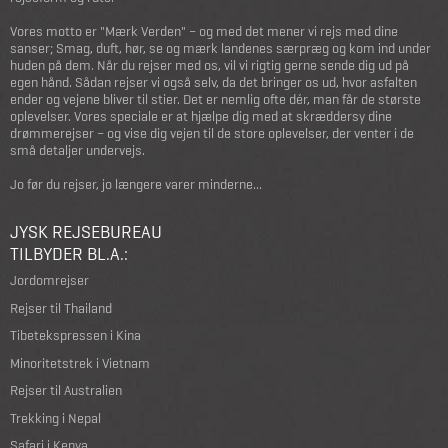
Vores motto er "Mærk Verden" – og med det mener vi rejs med dine
sanser; Smag, duft, hør, se og mærk landenes særpræg og kom ind under
huden på dem. Når du rejser med os, vil vi rigtig gerne sende dig ud på
egen hånd. Sådan rejser vi også selv, da det bringer os ud, hvor asfalten
ender og vejene bliver til stier. Det er nemlig ofte dér, man får de største
oplevelser. Vores speciale er at hjælpe dig med at skræddersy dine
drømmerejser – og vise dig vejen til de store oplevelser, der venter i de
små detaljer undervejs.
Jo før du rejser, jo længere varer minderne...
JYSK REJSEBUREAU
TILBYDER BL.A.:
Jordomrejser
Rejser til Thailand
Tibetekspressen i Kina
Minoritetstrek i Vietnam
Rejser til Australien
Trekking i Nepal
Safari i Kenya