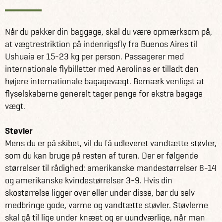
Når du pakker din baggage, skal du være opmærksom på,
at vægtrestriktion på indenrigsfly fra Buenos Aires til
Ushuaia er 15-23 kg per person. Passagerer med
internationale flybilletter med Aerolinas er tilladt den
højere internationale bagagevægt. Bemærk venligst at
flyselskaberne generelt tager penge for ekstra bagage
vægt.
Støvler
Mens du er på skibet, vil du få udleveret vandtætte støvler,
som du kan bruge på resten af turen. Der er følgende
størrelser til rådighed: amerikanske mandestørrelser 8-14
og amerikanske kvindestørrelser 3-9. Hvis din
skostørrelse ligger over eller under disse, bør du selv
medbringe gode, varme og vandtætte støvler. Støvlerne
skal gå til lige under knæet og er uundværlige, når man