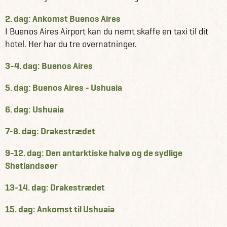
Se alle vores andre fantastiske rejseforslag i Argentina
2. dag: Ankomst Buenos Aires
her
I Buenos Aires Airport kan du nemt skaffe en taxi til dit
Få information og fakta om Antarktis her
hotel. Her har du tre overnatninger.
Se alle vores andre fantastiske rejseforslag i Antarktis
her
3-4. dag: Buenos Aires
5. dag: Buenos Aires - Ushuaia
6. dag: Ushuaia
7-8. dag: Drakestrædet
9-12. dag: Den antarktiske halvø og de sydlige
Shetlandsøer
13-14. dag: Drakestrædet
15. dag: Ankomst til Ushuaia