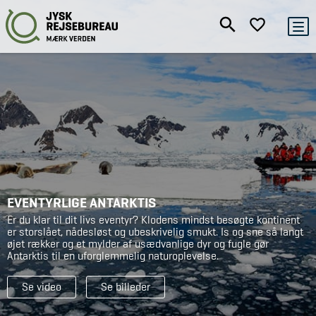
EVENTYRLIGE ANTARKTIS
Er du klar til dit livs eventyr? Klodens mindst besøgte kontinent
er storslået, nådesløst og ubeskrivelig smukt. Is og sne så langt
øjet rækker og et mylder af usædvanlige dyr og fugle gør
Antarktis til en uforglemmelig naturoplevelse.
Se video
Se billeder