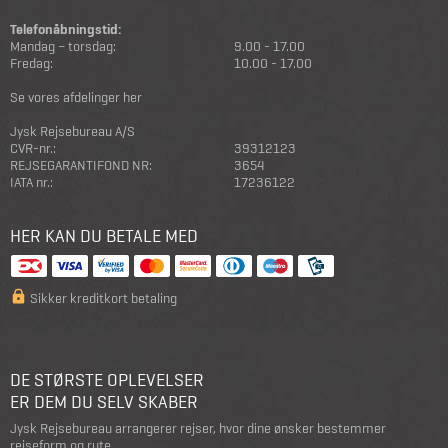
Telefonåbningstid:
Mandag – torsdag:
9.00 - 17.00
Fredag:
10.00 - 17.00
Se vores afdelinger her
Jysk Rejsebureau A/S
CVR-nr.:
39312123
REJSEGARANTIFOND NR:
3654
IATA nr.:
17236122
HER KAN DU BETALE MED
Sikker kreditkort betaling
DE STØRSTE OPLEVELSER
ER DEM DU SELV SKABER
Jysk Rejsebureau arrangerer rejser, hvor dine ønsker bestemmer
rejseform og rute.