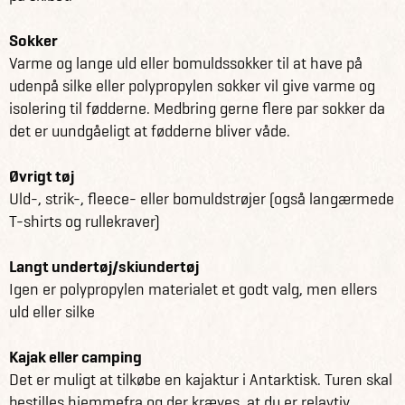
Sokker
Varme og lange uld eller bomuldssokker til at have på
udenpå silke eller polypropylen sokker vil give varme og
isolering til fødderne. Medbring gerne flere par sokker da
det er uundgåeligt at fødderne bliver våde.
Øvrigt tøj
Uld-, strik-, fleece- eller bomuldstrøjer (også langærmede
T-shirts og rullekraver)
Langt undertøj/skiundertøj
Igen er polypropylen materialet et godt valg, men ellers
uld eller silke
Kajak eller camping
Det er muligt at tilkøbe en kajaktur i Antarktisk. Turen skal
bestilles hjemmefra og der kræves, at du er relavtiv