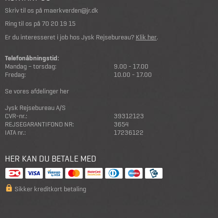
Skriv til os på
maerkverden@jr.dk
Ring til os på
70 20 19 15
Er du interesseret i job hos Jysk Rejsebureau?
Klik her
.
Telefonåbningstid:
Mandag – torsdag:
9.00 - 17.00
Fredag:
10.00 - 17.00
Se vores afdelinger her
Jysk Rejsebureau A/S
CVR-nr.:
39312123
REJSEGARANTIFOND NR:
3654
IATA nr.:
17236122
HER KAN DU BETALE MED
Sikker kreditkort betaling