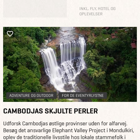
INKL. FLY, HOTEL OG
OPLEVELSER
ADVENTURE OG OUTDOOR
FOR DE EVENTYRLYSTNE
CAMBODJAS SKJULTE PERLER
Udforsk Cambodjas østlige provinser uden for alfarvej.
Besøg det ansvarlige Elephant Valley Project i Mondulkiri,
oplev de traditionelle livsstile hos lokale stammefolk i