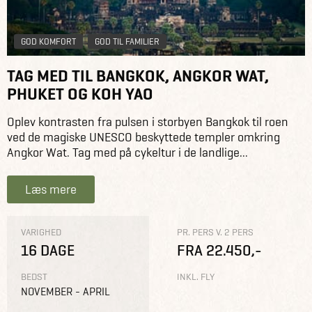
GOD KOMFORT
GOD TIL FAMILIER
TAG MED TIL BANGKOK, ANGKOR WAT,
PHUKET OG KOH YAO
Oplev kontrasten fra pulsen i storbyen Bangkok til roen
ved de magiske UNESCO beskyttede templer omkring
Angkor Wat. Tag med på cykeltur i de landlige...
Læs mere
VARIGHED
PR. PERS V. 2 PERS
16 DAGE
FRA 22.450,-
BEDST
INKL. FLY
NOVEMBER - APRIL