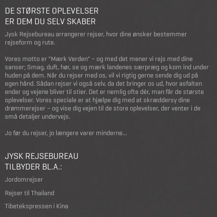
DE STØRSTE OPLEVELSER
ER DEM DU SELV SKABER
Jysk Rejsebureau arrangerer rejser, hvor dine ønsker bestemmer
rejseform og rute.
Vores motto er "Mærk Verden" – og med det mener vi rejs med dine
sanser; Smag, duft, hør, se og mærk landenes særpræg og kom ind under
huden på dem. Når du rejser med os, vil vi rigtig gerne sende dig ud på
egen hånd. Sådan rejser vi også selv, da det bringer os ud, hvor asfalten
ender og vejene bliver til stier. Det er nemlig ofte dér, man får de største
oplevelser. Vores speciale er at hjælpe dig med at skræddersy dine
drømmerejser – og vise dig vejen til de store oplevelser, der venter i de
små detaljer undervejs.
Jo før du rejser, jo længere varer minderne...
JYSK REJSEBUREAU
TILBYDER BL.A.:
Jordomrejser
Rejser til Thailand
Tibetekspressen i Kina