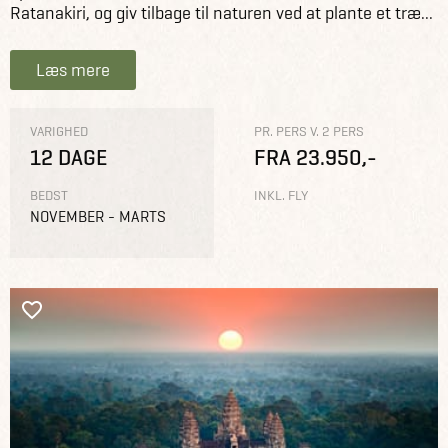
Ratanakiri, og giv tilbage til naturen ved at plante et træ...
Læs mere
VARIGHED
PR. PERS V. 2 PERS
12 DAGE
FRA 23.950,-
BEDST
INKL. FLY
NOVEMBER - MARTS