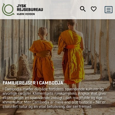
FAMILIEREJSER I CAMBODJA
I Cambodja møder du både fortidens spændende kulturer og
alvorlige rædsler. Khmerrigets ruinkompleks Angkor Wat giver
eksempelvis en spændende indsigt i den magtfulde og rige
khmerkultur. Men Cambodja er mere end blot historie - her er
storslået natur og en vital befolkning, der ser fremad.