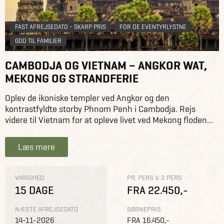
FAST AFREJSEDATO - SKARP PRIS
FOR DE EVENTYRLYSTNE
GOD TIL FAMILIER
CAMBODJA OG VIETNAM – ANGKOR WAT,
MEKONG OG STRANDFERIE
Oplev de ikoniske templer ved Angkor og den
kontrastfyldte storby Phnom Penh i Cambodja. Rejs
videre til Vietnam for at opleve livet ved Mekong floden...
Læs mere
VARIGHED
PR. PERS V. 2 PERS
15 DAGE
FRA 22.450,-
NÆSTE AFREJSEDATO
BØRNEPRIS
14-11-2026
FRA 16.450,-