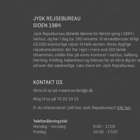
JYSK REJSEBUREAU
SIDEN 1984
Jysk Rejsebureau åbnede dørene for første gang i 1984 i
Aarhus, og har i dag ca. 180 ansatte. Vi skræddersyer årligt
20.000 eventyrlige rejser til hele verden. Vores dygtige
rejsekonsulenter, der har rejst i mere end 165 lande
tilsammen, sidder klar på vores kontorer i Aarhus, Aalborg,
Herning, Kolding, København og Odense for at sikre dig en r
ud over det sædvanlige.
Læs mere om Jysk Rejsebureau
.
KONTAKT OS
Skriv til os på
maerkverden@jr.dk
Ring til os på
70 20 19 15
Er du interesseret i job hos Jysk Rejsebureau?
Klik her
.
Telefonåbningstid:
Mandag – torsdag:
9.00 - 17.00
Fredag:
10.00 - 17.00