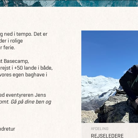
og ned i tempo. Det er
r i rolige
 ferie.
est Basecamp,
ejst i +50 lande i både,
vores egen baghave i
med eventyreren Jens
omt. Gå på dine ben og
ndretur
AFDELING
REJSELEDERE