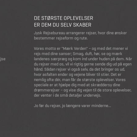
DE STØRSTE OPLEVELSER
ER DEM DU SELV SKABER
Jysk Rejsebureau arrangerer rejser, hvor dine ønsker
bestemmer rejseform og rute.
Vores motto er "Mærk Verden" – og med det mener vi
rejs med dine sanser; Smag, duft, hør, se og mærk
ejse
landenes særpræg og kom ind under huden på dem. Når
du rejser med os, vil vi rigtig gerne sende dig ud på egen
hånd. Sådan rejser vi også selv, da det bringer os ud,
hvor asfalten ender og vejene bliver til stier. Det er
nemlig ofte dér, man får de største oplevelser. Vores
speciale er at hjælpe dig med at skræddersy dine
drømmerejser – og vise dig vejen til de store oplevelser,
der venter i de små detaljer undervejs.
Jo før du rejser, jo længere varer minderne...