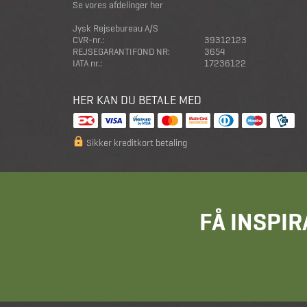
Se vores afdelinger her
Jysk Rejsebureau A/S
CVR-nr.:
39312123
REJSEGARANTIFOND NR:
3654
IATA nr.:
17236122
HER KAN DU BETALE MED
Sikker kreditkort betaling
FÅ INSPIR