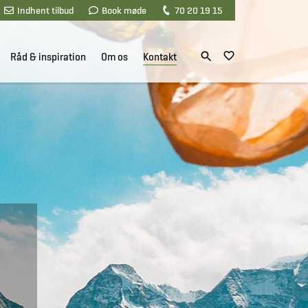
Indhent tilbud
Book møde
70 20 19 15
Råd & inspiration
Om os
Kontakt