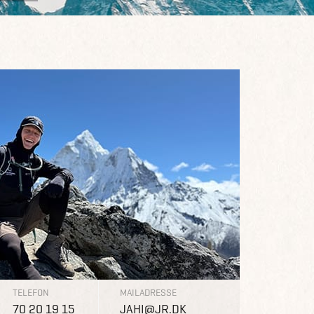
TELEFON
MAILADRESSE
70 20 19 15
JAHI@JR.DK