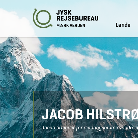
Lande
JACOB HILSTR
Jacob brænder for det langsomme vandreliv