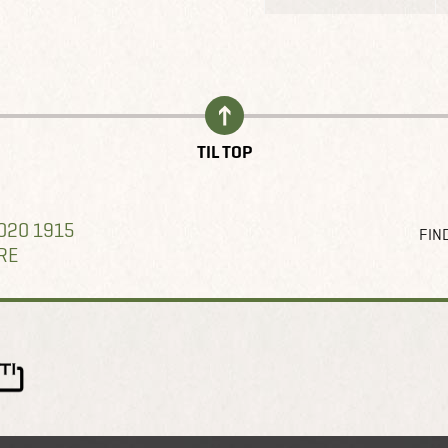
TIL TOP
020 1915
FIND
RE