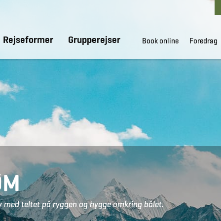
Rejseformer
Grupperejser
Book online
Foredrag
ØM
 med teltet på ryggen og hygge omkring bålet.