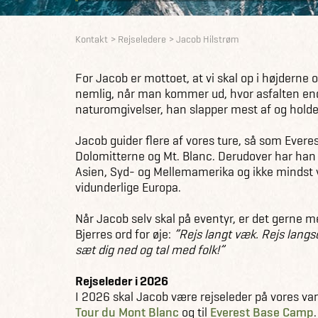
Kontakt
Rejseledere
Jacob Hilstrøm
For Jacob er mottoet, at vi skal op i højderne 
nemlig, når man kommer ud, hvor asfalten ende
naturomgivelser, han slapper mest af og holder
Jacob guider flere af vores ture, så som Ever
Dolomitterne og Mt. Blanc. Derudover har han r
Asien, Syd- og Mellemamerika og ikke mindst 
vidunderlige Europa.
Når Jacob selv skal på eventyr, er det gerne 
Bjerres ord for øje:
”Rejs langt væk. Rejs langs
sæt dig ned og tal med folk!”
Rejseleder i 2026
I 2026 skal Jacob være rejseleder på vores va
Tour du Mont Blanc
og til
Everest Base Camp
.