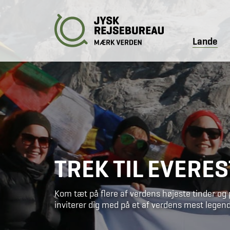
Lande
TREK TIL EVERE
Kom tæt på flere af verdens højeste tinder og
inviterer dig med på et af verdens mest legen