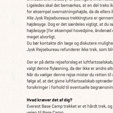
Ligeledes skal det bemærkes, at en del treks i
for eksempel overnatningshøjde, da de ellers
Alle Jysk Rejsebureaus trekkingture er gennemp
højdesyge. Dog er det særdeles vigtigt, at du
højdesyge (for eksempel hovedpine, åndenød og
meget alvorligt.
Du bør kontakte din læge og diskutere mulighede
Jysk Rejsebureau refunderer ikke trek, som bliv
Der er på dette rejseforslag et luftfartsselska
valgt denne flyløsning, da der ikke er andre al
Når du vælger denne rejse mister du retten til 
følge af, at det givne luftfartsselskab optræder
forsikringer i forhold til eventuelle begrænsni
Hvad kræver det af dig?
Everest Base Camp trekket er et hårdt trek, o
vejen til Base Camp.