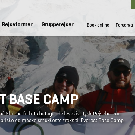
Rejseformer
Grupperejser
Book online
Foredrag
ST BASE CAMP
 på Sherpa folkets betagende levevis. Jysk Rejsebureau
dariske og måske smukkeste treks til Everest Base Camp.