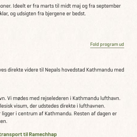
, og dermed god tid til akklimatisering.
oner. Ideelt er fra marts til midt maj og fra september
klar, og udsigten fra bjergene er bedst.
der, se den her
Fold program ud
yves direkte videre til Nepals hovedstad Kathmandu med
vn. Vi mødes med rejselederen i Kathmandu lufthavn.
esisk visum, der udstedes direkte i lufthavnen.
 der ligger i centrum af Kathmandu. Resten af dagen er
sen.
 transport til Ramechhap