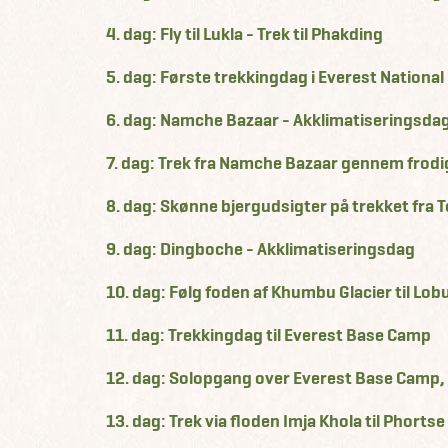
4. dag: Fly til Lukla - Trek til Phakding
5. dag: Første trekkingdag i Everest National
6. dag: Namche Bazaar - Akklimatiseringsda
7. dag: Trek fra Namche Bazaar gennem frodi
8. dag: Skønne bjergudsigter på trekket fra 
9. dag: Dingboche - Akklimatiseringsdag
10. dag: Følg foden af Khumbu Glacier til Lo
11. dag: Trekkingdag til Everest Base Camp
12. dag: Solopgang over Everest Base Camp, o
13. dag: Trek via floden Imja Khola til Phortse