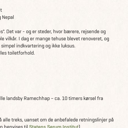
t
g Nepal
s". Det var - og er steder, hvor bærere, rejsende og
e vilkår. I dag er mange tehuse blevet renoveret, og
 simpel indkvartering og ikke luksus.
les toiletforhold.
 lille landsby Ramechhap – ca. 10 timers kørsel fra
alle treks, uanset om de anbefalede retningslinjer på
n henvises til
Statens Serum Institut
).