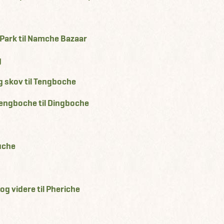
 Park til Namche Bazaar
g
g skov til Tengboche
Tengboche til Dingboche
buche
g videre til Pheriche