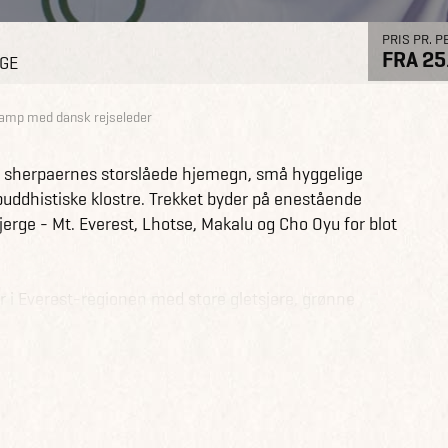
PRIS PR. P
FRA 25
AGE
 Camp med dansk rejseleder
m sherpaernes storslåede hjemegn, små hyggelige
buddhistiske klostre. Trekket byder på enestående
jerge - Mt. Everest, Lhotse, Makalu og Cho Oyu for blot
r i Everest-regionen med store gletsjere, grønne
kke Himalaya-giganter.
at opleve Nepals hovedstad Kathmandu med de smalle
er og livlige markeder.