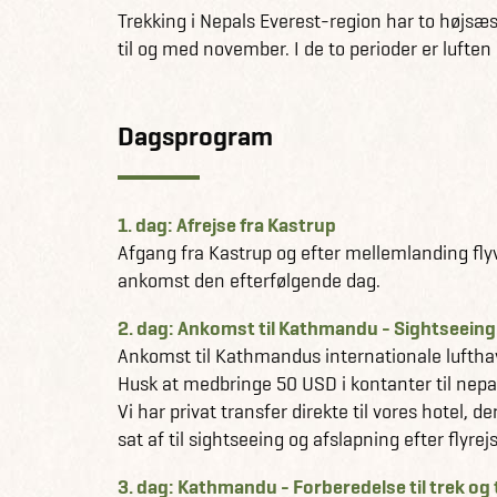
Der er 13 dages trekking på denne 19 dages tur
Trekking i Nepals Everest-region har to højsæs
til og med november. I de to perioder er luften 
Vi tilbyder også denne tur uden dansk rejsele
Dagsprogram
1. dag: Afrejse fra Kastrup
Afgang fra Kastrup og efter mellemlanding fl
ankomst den efterfølgende dag.
2. dag: Ankomst til Kathmandu - Sightseeing
Ankomst til Kathmandus internationale luftha
Husk at medbringe 50 USD i kontanter til nepal
Vi har privat transfer direkte til vores hotel,
sat af til sightseeing og afslapning efter flyrej
3. dag: Kathmandu - Forberedelse til trek og