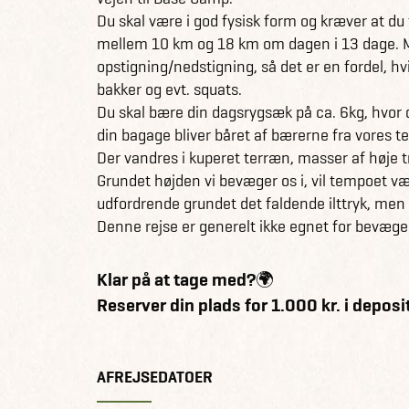
Du skal være i god fysisk form og kræver at du t
mellem 10 km og 18 km om dagen i 13 dage. M
opstigning/nedstigning, så det er en fordel, hv
bakker og evt. squats.
Du skal bære din dagsrygsæk på ca. 6kg, hvor d
din bagage bliver båret af bærerne fra vores t
Der vandres i kuperet terræn, masser af høje tr
Grundet højden vi bevæger os i, vil tempoet v
udfordrende grundet det faldende ilttryk, men vi
Denne rejse er generelt ikke egnet for bev
Klar på at tage med?🌍
Reserver din plads for 1.000 kr. i depos
AFREJSEDATOER