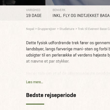
VARIGHED
BEMÆRK
19 DAGE
INKL. FLY OG INDTJEKKET BAG
Nepal
Grupperejser
Studieture
Trek til Everest Base
Dette fysisk udfordrende trek fører os genne
landsbyer, langs farverige mani-sten og forbi 
udsigter til en perlerække af verdens højeste b
at nævne et par stykker.
Her er tale om et af de allersmukkeste område
bjergsøer og uforstyrret udsigt til en lang ræ
Læs mere...
På turen bliver der selvfølgelig også tid til 
Bedste rejseperiode
stræder, historiske templer, imponerende stupa