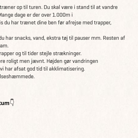
ræner op til turen. Du skal være i stand til at vandre
ange dage er der over 1.000m i
is du har trænet dine ben før afrejse med trapper,
u har snacks, vand, ekstra tøj til pauser mm. Resten af
eam.
apper og til tider stejle strækninger.
ære roligt men jævnt. Højden gør vandringen
 har afsat god tid til akklimatisering.
ægelseshæmmede.
itum👇