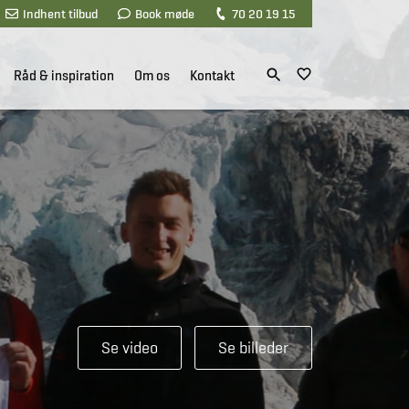
Indhent tilbud
Book møde
70 20 19 15
Råd & inspiration
Om os
Kontakt
Se video
Se billeder