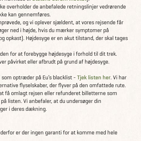
kke overholder de anbefalede retningslinjer vedrørende
 ikke kan gennemføres.
røvede, og vi oplever sjældent, at vores rejsende får
 søger ned i højde, hvis du mærker symptomer på
 opkast). Højdesyge er en akut tilstand, der skal tages
n for at forebygge højdesyge i forhold til dit trek.
er påvirket eller afbrudt på grund af højdesyge.
b, som optræder på Eu’s blacklist -
Tjek listen her
. Vi har
ternative flyselskaber, der flyver på den omfattede rute.
at få omlagt rejsen eller refunderet billetterne som
 på listen. Vi anbefaler, at du undersøger din
nger i deres dækning.
g derfor er der ingen garanti for at komme med hele