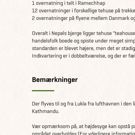
1 overnatning i telt i Ramechhap
12 overnatninger i forskellige tehuse på trekke
2 overnatninger på flyene mellem Danmark o
Overalt i Nepals bjerge ligger tehuse "teahouse
handelsfolk boede og spiste under meget simpl
standarden er blevet højere, men det er stadig
Indkvartering er i dobbeltværelse, og der er fæl
Bemærkninger
Der flyves til og fra Lukla fra lufthavnen i den
Kathmandu.
Vær opmærksom på, at højdesyge kan opstå på 
området overholdes (For yderligere informatio