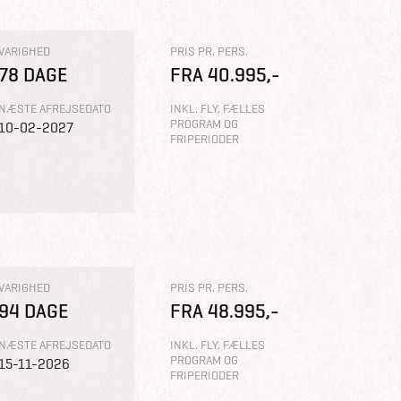
VARIGHED
PRIS PR. PERS.
78 DAGE
FRA 40.995,-
NÆSTE AFREJSEDATO
INKL. FLY, FÆLLES
PROGRAM OG
10-02-2027
FRIPERIODER
VARIGHED
PRIS PR. PERS.
94 DAGE
FRA 48.995,-
NÆSTE AFREJSEDATO
INKL. FLY, FÆLLES
PROGRAM OG
15-11-2026
FRIPERIODER