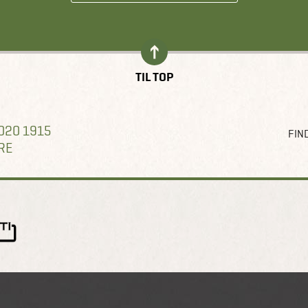
TIL TOP
020 1915
FIND
RE