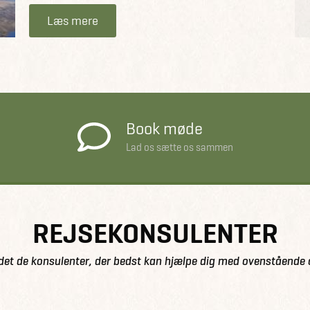
Læs mere
Book møde
Lad os sætte os sammen
REJSEKONSULENTER
det de konsulenter, der bedst kan hjælpe dig med ovenstående 