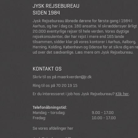
JYSK REJSEBUREAU
SIDEN 1984
Jysk Rejsebureau åbnede dørene for første gang i 1984 i
Aarhus, og har i dag ca. 180 ansatte. Vi skræddersyer årligt
20.000 eventyrlige rejser til hele verden. Vores dygtige
rejsekonsulenter, der har rejst i mere end 165 lande
tilsammen, sidder klar på vores kontorer i Aarhus, Aalborg,
Herning, Kolding, København og Odense for at sikre dig en r
ud over det sædvanlige.
Læs mere om Jysk Rejsebureau
.
KONTAKT OS
Skriv til os på
maerkverden@jr.dk
Ring til os på
70 20 19 15
Er du interesseret i job hos Jysk Rejsebureau?
Klik her
.
Telefonåbningstid:
Mandag – torsdag:
9.00 - 17.00
Fredag:
10.00 - 17.00
Se vores afdelinger her