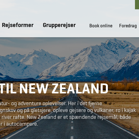
Rejseformer
Grupperejser
Book online
Foredrag
TIL NEW ZEALAND
ur- og adventure oplevelser. Her i det fjerne
kov og på gletsjere, opleve gejsere og vulkaner, ro i kajak
iver rafte. New Zealand er et spændende rejsemål, både
er i autocampere.