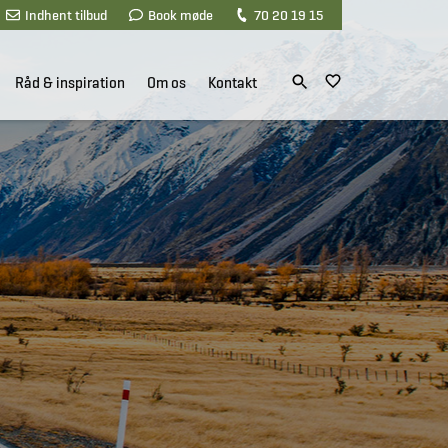
Indhent tilbud
Book møde
70 20 19 15
Råd & inspiration
Om os
Kontakt