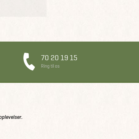
70 20 19 15
Ring til os
oplevelser.