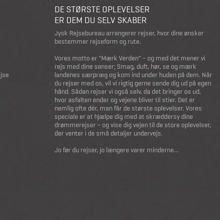
DE STØRSTE OPLEVELSER
ER DEM DU SELV SKABER
Jysk Rejsebureau arrangerer rejser, hvor dine ønsker
bestemmer rejseform og rute.
Vores motto er "Mærk Verden" – og med det mener vi
rejs med dine sanser; Smag, duft, hør, se og mærk
ejse
landenes særpræg og kom ind under huden på dem. Når
du rejser med os, vil vi rigtig gerne sende dig ud på egen
hånd. Sådan rejser vi også selv, da det bringer os ud,
hvor asfalten ender og vejene bliver til stier. Det er
nemlig ofte dér, man får de største oplevelser. Vores
speciale er at hjælpe dig med at skræddersy dine
drømmerejser – og vise dig vejen til de store oplevelser,
der venter i de små detaljer undervejs.
Jo før du rejser, jo længere varer minderne...