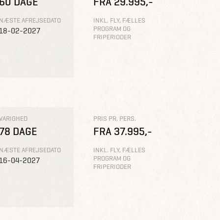
60 DAGE
FRA 29.995,-
NÆSTE AFREJSEDATO
INKL. FLY, FÆLLES
PROGRAM OG
18-02-2027
FRIPERIODER
VARIGHED
PRIS PR. PERS.
78 DAGE
FRA 37.995,-
NÆSTE AFREJSEDATO
INKL. FLY, FÆLLES
PROGRAM OG
16-04-2027
FRIPERIODER