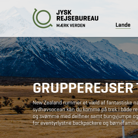
Lande
GRUPPEREJSER 
New Zealand rummer et væld af fantastiske nat
sydhavsocean kan du komme på trek i både regns
og svømme med delfiner samt bungyjumpe og r
for eventyrlystne backpackere og børnefamili