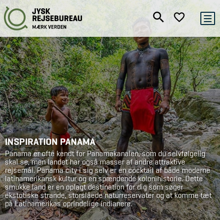
INSPIRATION PANAMA
Panama er ofte kendt for Panamakanalen, som du selvfølgelig
skal se, men landet har også masser af andre attraktive
rejsemål. Panama city i sig selv er en cocktail af både moderne
latinamerikansk kultur og en spændende kolonihistorie. Dette
smukke land er en oplagt destination for dig som søger
ekstotiske strande, storslåede naturreservater og at komme tæt
på Latinamerikas oprindelige indianere.