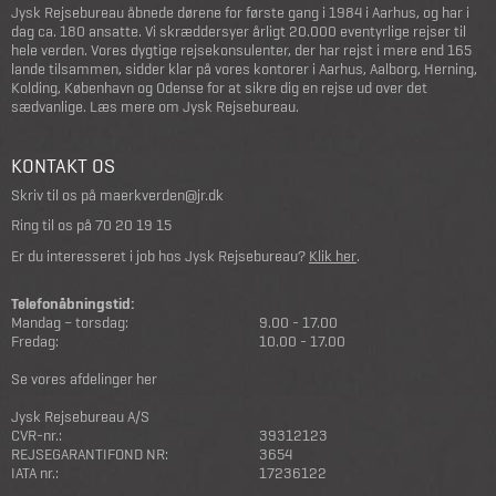
Jysk Rejsebureau åbnede dørene for første gang i 1984 i Aarhus, og har i
dag ca. 180 ansatte. Vi skræddersyer årligt 20.000 eventyrlige rejser til
hele verden. Vores dygtige rejsekonsulenter, der har rejst i mere end 165
lande tilsammen, sidder klar på vores kontorer i Aarhus, Aalborg, Herning,
Kolding, København og Odense for at sikre dig en rejse ud over det
sædvanlige.
Læs mere om Jysk Rejsebureau
.
KONTAKT OS
Skriv til os på
maerkverden@jr.dk
Ring til os på
70 20 19 15
Er du interesseret i job hos Jysk Rejsebureau?
Klik her
.
Telefonåbningstid:
Mandag – torsdag:
9.00 - 17.00
Fredag:
10.00 - 17.00
Se vores afdelinger her
Jysk Rejsebureau A/S
CVR-nr.:
39312123
REJSEGARANTIFOND NR:
3654
IATA nr.:
17236122