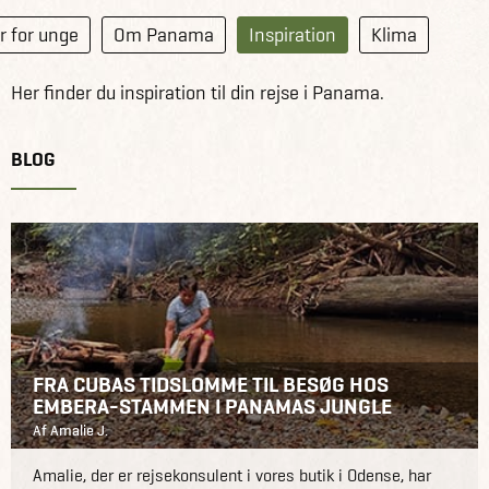
r for unge
Om Panama
Inspiration
Klima
Her finder du inspiration til din rejse i Panama.
BLOG
FRA CUBAS TIDSLOMME TIL BESØG HOS
EMBERA-STAMMEN I PANAMAS JUNGLE
Af Amalie J.
Amalie, der er rejsekonsulent i vores butik i Odense, har