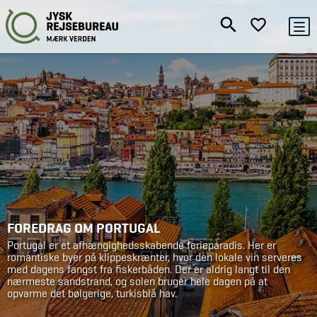
FOREDRAG OM PORTUGAL
Portugal er et afhængighedsskabende ferieparadis. Her er
romantiske byer på klippeskrænter, hvor den lokale vin serveres
med dagens fangst fra fiskerbåden. Der er aldrig langt til den
nærmeste sandstrand, og solen bruger hele dagen på at
opvarme det bølgerige, turkisblå hav.