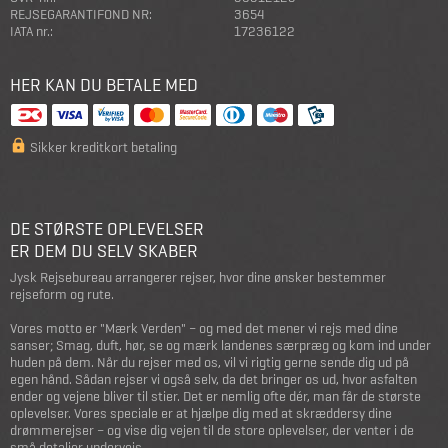
REJSEGARANTIFOND NR:
3654
IATA nr.:
17236122
HER KAN DU BETALE MED
Sikker kreditkort betaling
DE STØRSTE OPLEVELSER
ER DEM DU SELV SKABER
Jysk Rejsebureau arrangerer rejser, hvor dine ønsker bestemmer
rejseform og rute.
Vores motto er "Mærk Verden" – og med det mener vi rejs med dine
sanser; Smag, duft, hør, se og mærk landenes særpræg og kom ind under
huden på dem. Når du rejser med os, vil vi rigtig gerne sende dig ud på
egen hånd. Sådan rejser vi også selv, da det bringer os ud, hvor asfalten
ender og vejene bliver til stier. Det er nemlig ofte dér, man får de største
oplevelser. Vores speciale er at hjælpe dig med at skræddersy dine
drømmerejser – og vise dig vejen til de store oplevelser, der venter i de
små detaljer undervejs.