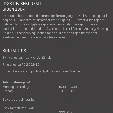
JYSK REJSEBUREAU
SIDEN 1984
Jysk Rejsebureau åbnede dørene for første gang i 1984 i Aarhus, og har i
dag ca. 180 ansatte. Vi skræddersyer årligt 20.000 eventyrlige rejser til
hele verden. Vores dygtige rejsekonsulenter, der har rejst i mere end 165
lande tilsammen, sidder klar på vores kontorer i Aarhus, Aalborg, Herning,
Kolding, København og Odense for at sikre dig en rejse ud over det
sædvanlige.
Læs mere om Jysk Rejsebureau
.
KONTAKT OS
Skriv til os på
maerkverden@jr.dk
Ring til os på
70 20 19 15
Er du interesseret i job hos Jysk Rejsebureau?
Klik her
.
Telefonåbningstid:
Mandag – torsdag:
9.00 - 17.00
Fredag:
10.00 - 17.00
Se vores afdelinger her
Jysk Rejsebureau A/S
CVR-nr.:
39312123