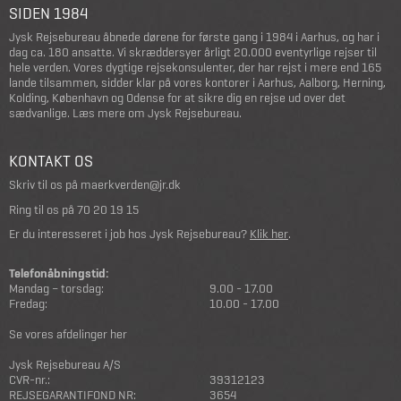
SIDEN 1984
Jysk Rejsebureau åbnede dørene for første gang i 1984 i Aarhus, og har i
dag ca. 180 ansatte. Vi skræddersyer årligt 20.000 eventyrlige rejser til
hele verden. Vores dygtige rejsekonsulenter, der har rejst i mere end 165
lande tilsammen, sidder klar på vores kontorer i Aarhus, Aalborg, Herning,
Kolding, København og Odense for at sikre dig en rejse ud over det
sædvanlige.
Læs mere om Jysk Rejsebureau
.
KONTAKT OS
Skriv til os på
maerkverden@jr.dk
Ring til os på
70 20 19 15
Er du interesseret i job hos Jysk Rejsebureau?
Klik her
.
Telefonåbningstid:
Mandag – torsdag:
9.00 - 17.00
Fredag:
10.00 - 17.00
Se vores afdelinger her
Jysk Rejsebureau A/S
CVR-nr.:
39312123
REJSEGARANTIFOND NR:
3654