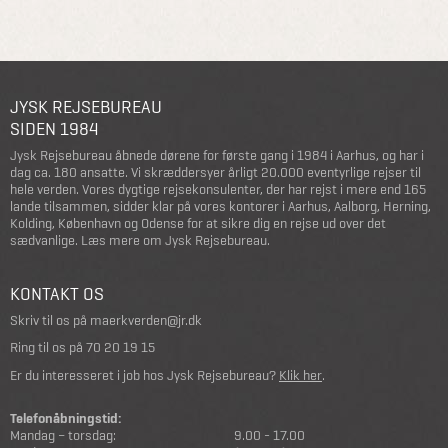
JYSK REJSEBUREAU
SIDEN 1984
Jysk Rejsebureau åbnede dørene for første gang i 1984 i Aarhus, og har i
dag ca. 180 ansatte. Vi skræddersyer årligt 20.000 eventyrlige rejser til
hele verden. Vores dygtige rejsekonsulenter, der har rejst i mere end 165
lande tilsammen, sidder klar på vores kontorer i Aarhus, Aalborg, Herning,
Kolding, København og Odense for at sikre dig en rejse ud over det
sædvanlige.
Læs mere om Jysk Rejsebureau
.
KONTAKT OS
Skriv til os på
maerkverden@jr.dk
Ring til os på
70 20 19 15
Er du interesseret i job hos Jysk Rejsebureau?
Klik her
.
Telefonåbningstid:
Mandag – torsdag:
9.00 - 17.00