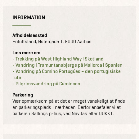
ferien med vandrestøvler på.
INFORMATION
Vandrehilsner fra Martin
Afholdelsessted
Friluftsland, Østergade 1, 8000 Aarhus
OBS: Vi gør opmærksom på, at dette er et
inspirationsforedrag. Vi anbefaler derfor, at du booker et
Læs mere om
- Trekking på West Highland Way i Skotland
møde efterfølgende for mere detaljeret info om din rejse.
- Vandring i Tramuntanabjerge på Mallorca i Spanien
- Vandring på Camino Portugúes – den portugisiske
rute
- Pilgrimsvandring på Caminoen
Parkering
Vær opmærksom på at det er meget vanskeligt at finde
en parkeringsplads i nærheden. Derfor anbefaler vi at
parkere i Sallings p-hus, ved Navitas eller DOKK1.