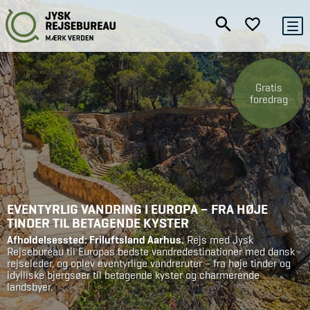
Gratis
foredrag
EVENTYRLIG VANDRING I EUROPA – FRA HØJE
TINDER TIL BETAGENDE KYSTER
Afholdelsessted: Friluftsland Aarhus.
Rejs med Jysk
Rejsebureau til Europas bedste vandredestinationer med dansk
rejseleder, og oplev eventyrlige vandreruter – fra høje tinder og
idylliske bjergsøer til betagende kyster og charmerende
landsbyer.