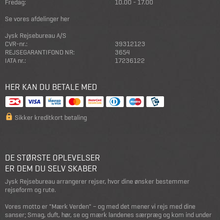
Fredag:
10.00 - 17.00
Se vores afdelinger her
Jysk Rejsebureau A/S
CVR-nr.:
39312123
REJSEGARANTIFOND NR:
3654
IATA nr.:
17236122
HER KAN DU BETALE MED
Sikker kreditkort betaling
DE STØRSTE OPLEVELSER
ER DEM DU SELV SKABER
Jysk Rejsebureau arrangerer rejser, hvor dine ønsker bestemmer
rejseform og rute.
Vores motto er "Mærk Verden" – og med det mener vi rejs med dine
sanser; Smag, duft, hør, se og mærk landenes særpræg og kom ind under