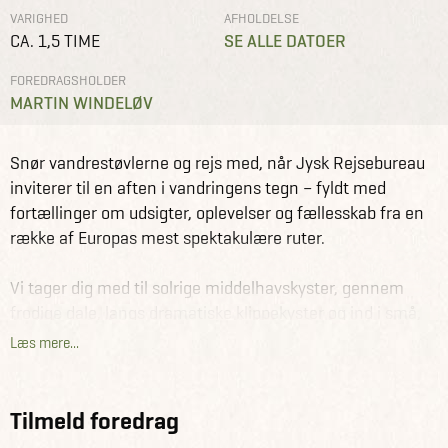
VARIGHED
AFHOLDELSE
CA. 1,5 TIME
SE ALLE DATOER
FOREDRAGSHOLDER
MARTIN WINDELØV
Foredrag
Friluftsland
Eventyrlig vandring i Europa – fra høje tinder til
Snør vandrestøvlerne og rejs med, når Jysk Rejsebureau
betagende kyster – Friluftsland i Aarhus
inviterer til en aften i vandringens tegn – fyldt med
fortællinger om udsigter, oplevelser og fællesskab fra en
række af Europas mest spektakulære ruter.
Vi tager dig med til solrige middelhavskyster, gennem
frodige dale, langs dramatiske klippekyster og ind i små,
autentiske bjerglandsbyer, hvor tiden går lidt
Læs mere...
langsommere.
Du kommer med bag kulisserne på nogle af vores mest
Tilmeld foredrag
populære gruppeture med dansk rejseleder – den