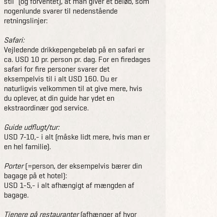
stil" (og forventet), at man giver et beløb, som
nogenlunde svarer til nedenstående
retningslinjer:
Safari:
Vejledende drikkepengebeløb på en safari er
ca. USD 10 pr. person pr. dag. For en firedages
safari for fire personer svarer det
eksempelvis til i alt USD 160. Du er
naturligvis velkommen til at give mere, hvis
du oplever, at din guide har ydet en
ekstraordinær god service.
Guide udflugt/tur:
USD 7-10,- i alt (måske lidt mere, hvis man er
en hel familie).
Porter
(=person, der eksempelvis bærer din
bagage på et hotel):
USD 1-5,- i alt afhængigt af mængden af
bagage.
Tjenere på restauranter
(afhænger af hvor