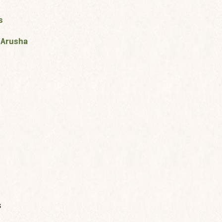
s
- Arusha
s