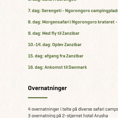
7. dag: Serengeti - Ngorongoro campingplad
8. dag: Morgensafari i Ngorongoro krateret 
9. dag: Med fly til Zanzibar
10.-14. dag: Oplev Zanzibar
15. dag: afgang fra Zanzibar
16. dag: Ankomst til Danmark
Overnatninger
4 overnatninger i telte på diverse safari camp
3 overnatning på 2-stjernet hotel Arusha