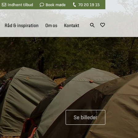
Indhent tilbud
Book møde
70 20 19 15
Råd & inspiration
Om os
Kontakt
Se billeder