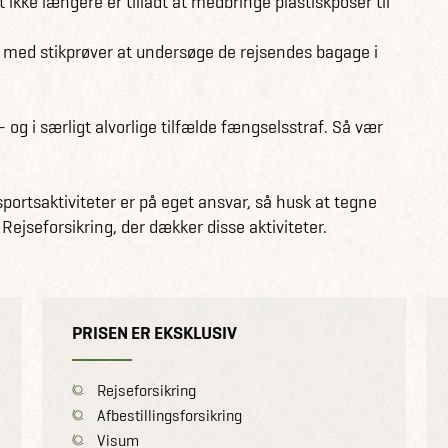
t ikke længere er tilladt at medbringe plastiskposer til
ed stikprøver at undersøge de rejsendes bagage i
og i særligt alvorlige tilfælde fængselsstraf. Så vær
portsaktiviteter er på eget ansvar, så husk at tegne
ejseforsikring, der dækker disse aktiviteter.
PRISEN ER EKSKLUSIV
Rejseforsikring
Afbestillingsforsikring
Visum