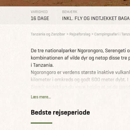
VARIGHED
BEMÆRK
16 DAGE
INKL. FLY OG INDTJEKKET BAG
Tanzania og Zanzibar
Rejseforslag
Campingsafari i Tanz
De tre nationalparker Ngorongoro, Serengeti 
kombinationen af vilde dyr og netop disse tre 
i Tanzania.
Ngorongoro er verdens største inaktive vulkan
kilometer i omkreds og godt 600 meter dybt. I b
Blandt andet kan du være heldig at se de sjæld
bøffelflokke, strudse, zebraer, hyæner og gepa
Læs mere...
Serengeti nationalparken dækker et areal på n
de store flokke af blandt andre gnuer, gazeller
Bedste rejseperiode
og andre store rovdyr, da sletten er et paradis
I Lake Manyara nationalparken oplever du det r