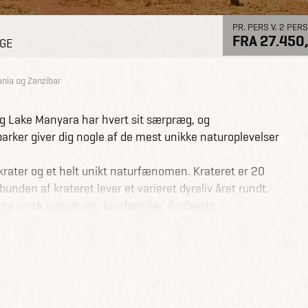
PR. PERS V. 2 PERS
FRA 27.450,
AGE
ania og Zanzibar
og Lake Manyara har hvert sit særpræg, og
parker giver dig nogle af de mest unikke naturoplevelser
krater og et helt unikt naturfænomen. Krateret er 20
unden af krateret lever et varieret dyreliv året rundt.
ne sorte næsehorn, løvefamilier, flodheste,
rder.
æsten 15.000 km2, og er det perfekte sted at opleve
 og zebraer. Der er samtidig god mulighed for at se løver
 for dem.
ige dyreliv, som blandt andet tæller flodheste,