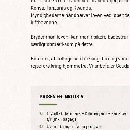
Pr. 1. juni 2019 blev det ved lov vedtaget, at de
Kenya, Tanzania og Rwanda.
Myndighederne håndhæver loven ved løbende m
lufthavnene.
Bryder man loven, kan man risikere bødestraf - 
særligt opmærksom på dette.
Bemærk, at deltagelse i trekking, ture og vands
rejseforsikring hjemmefra. Vi anbefaler Gouda R
PRISEN ER INKLUSIV
Flybillet Danmark – Kilimanjaro – Zanzibar
t/r (inkl. bagage)
Overnatninger ifølge program