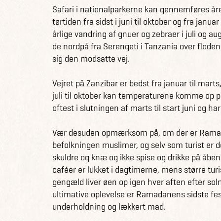
elefanter, giraffer, aber, løver og mange flere.
Safari i nationalparkerne kan gennemføres året 
tørtiden fra sidst i juni til oktober og fra janua
På Zanzibar finder du nogle af verdens flotte
årlige vandring af gnuer og zebraer i juli og a
palmer. Der er mange muligheder for forskelli
de nordpå fra Serengeti i Tanzania over floden t
bountystrande og hyggelige landsbyer, opleve
sig den modsatte vej.
imponerende koraller i Det Indiske Ocean.
Vejret på Zanzibar er bedst fra januar til mart
Få information og fakta om Tanzania her
juli til oktober kan temperaturene komme op p
Se alle vores andre fantastiske rejseforslag i
oftest i slutningen af marts til start juni og
Vær desuden opmærksom på, om der er Ramadan 
befolkningen muslimer, og selv som turist er 
skuldre og knæ og ikke spise og drikke på åben 
caféer er lukket i dagtimerne, mens større turis
gengæld liver øen op igen hver aften efter sol
ultimative oplevelse er Ramadanens sidste fest
underholdning og lækkert mad.