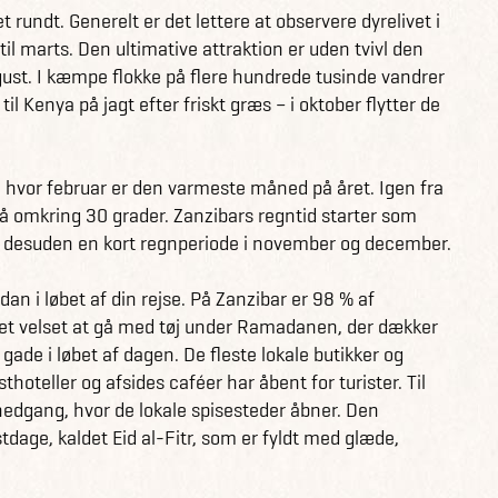
rundt. Generelt er det lettere at observere dyrelivet i
r til marts. Den ultimative attraktion er uden tvivl den
ste sandstrande med helt turkisblå vand og svajende
ugust. I kæmpe flokke på flere hundrede tusinde vandrer
ge aktiviteter som f.eks. at besøge de mange
il Kenya på jagt efter friskt græs – i oktober flytter de
 kæmpe landskildpadder og snorkle blandt
s, hvor februar er den varmeste måned på året. Igen fra
å omkring 30 grader. Zanzibars regntid starter som
 Tanzania her
 har desuden en kort regnperiode i november og december.
i løbet af din rejse. På Zanzibar er 98 % af
det velset at gå med tøj under Ramadanen, der dækker
gade i løbet af dagen. De fleste lokale butikker og
thoteller og afsides caféer har åbent for turister. Til
nedgang, hvor de lokale spisesteder åbner. Den
dage, kaldet Eid al-Fitr, som er fyldt med glæde,