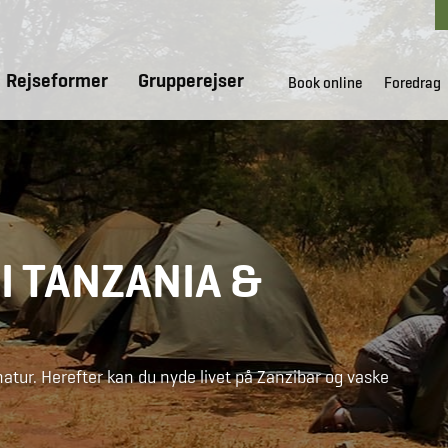
Rejseformer
Grupperejser
Book online
Foredrag
I TANZANIA &
natur. Herefter kan du nyde livet på Zanzibar og vaske