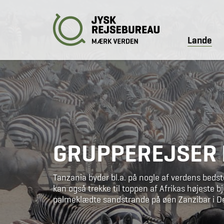
Lande
GRUPPEREJSER 
Tanzania byder bl.a. på nogle af verdens beds
kan også trekke til toppen af Afrikas højeste bj
palmeklædte sandstrande på øen Zanzibar i De