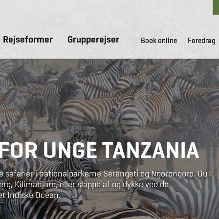
Rejseformer
Grupperejser
Book online
Foredrag
FOR UNGE TANZANIA
te safarier i nationalparkerne Serengeti og Ngorongoro. Du
erg, Kilimanjaro, eller slappe af og dykke ved de
t Indiske Ocean.