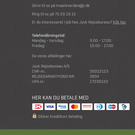
Skriv til os på
maerkverden@jr.dk
Ring til os på
70 20 19 15
Er du interesseret i job hos Jysk Rejsebureau?
Klik her
.
Telefonåbningstid:
Mandag – torsdag:
9.00 - 17.00
Fredag:
10.00 - 17.00
Se vores afdelinger her
Jysk Rejsebureau A/S
CVR-nr.:
39312123
REJSEGARANTIFOND NR:
3654
IATA nr.:
17236122
HER KAN DU BETALE MED
Sikker kreditkort betaling