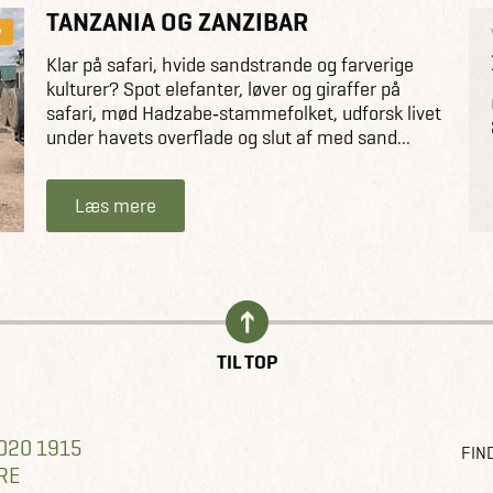
TANZANIA OG ZANZIBAR
y
Klar på safari, hvide sandstrande og farverige
kulturer? Spot elefanter, løver og giraffer på
safari, mød Hadzabe‑stammefolket, udforsk livet
under havets overflade og slut af med sand...
Læs mere
TIL TOP
020 1915
FIND
RE