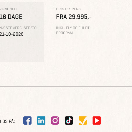
VARIGHED
PRIS PR. PERS.
16 DAGE
FRA 29.995,-
NÆSTE AFREJSEDATO
INKL. FLY OG FULDT
PROGRAM
21-10-2026
 OS PÅ: