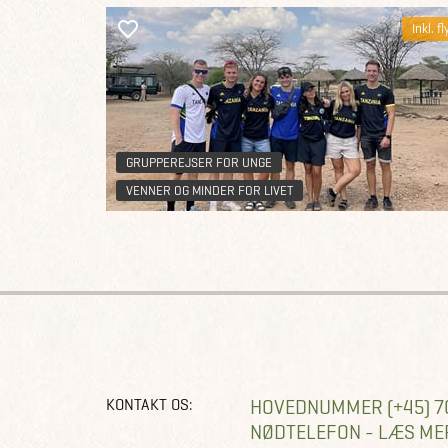
Inkl. fl
GRUPPEREJSER FOR UNGE
VENNER OG MINDER FOR LIVET
KONTAKT OS:
HOVEDNUMMER (+45) 7
NØDTELEFON - LÆS ME