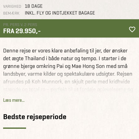
18 DAGE
VARIGHED
INKL. FLY OG INDTJEKKET BAGAGE
BEMÆRK
PR. PERS V. 2 PERS
FRA 29.950,-
Thailand
Rejseforslag
Smukke Nordthailand og bounty ø ferie
Denne rejse er vores klare anbefaling til jer, der ønsker
det ægte Thailand i både natur og tempo. I starter i de
grønne bjerge omkring Pai og Mae Hong Son med små
landsbyer, varme kilder og spektakulære udsigter. Rejsen
afrundes på Koh Munnork, en skjult perle med kridhvide
strande og total ro – perfekt til at fordøje oplevelserne og
nyde Thailand langt fra masseturismen.
Læs mere...
Se alle vores andre fantastiske turforslag til Thailand her
Bedste rejseperiode
Få information og fakta om Thailand her