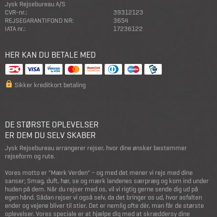
Jysk Rejsebureau A/S
CVR-nr.:
39312123
REJSEGARANTIFOND NR:
3654
IATA nr.:
17236122
HER KAN DU BETALE MED
Sikker kreditkort betaling
DE STØRSTE OPLEVELSER
ER DEM DU SELV SKABER
Jysk Rejsebureau arrangerer rejser, hvor dine ønsker bestemmer
rejseform og rute.
Vores motto er "Mærk Verden" – og med det mener vi rejs med dine
sanser; Smag, duft, hør, se og mærk landenes særpræg og kom ind under
huden på dem. Når du rejser med os, vil vi rigtig gerne sende dig ud på
egen hånd. Sådan rejser vi også selv, da det bringer os ud, hvor asfalten
ender og vejene bliver til stier. Det er nemlig ofte dér, man får de største
oplevelser. Vores speciale er at hjælpe dig med at skræddersy dine