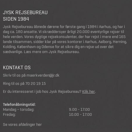
JYSK REJSEBUREAU
SIDEN 1984
Jysk Rejsebureau åbnede dørene for første gang i 1984 i Aarhus, og har i
dag ca. 180 ansatte. Vi skræddersyer årligt 20.000 eventyrlige rejser til
hele verden. Vores dygtige rejsekonsulenter, der har rejst i mere end 165
lande tilsammen, sidder klar på vores kontorer i Aarhus, Aalborg, Herning,
Kolding, København og Odense for at sikre dig en rejse ud over det
sædvanlige.
Læs mere om Jysk Rejsebureau
.
KONTAKT OS
Skriv til os på
maerkverden@jr.dk
Ring til os på
70 20 19 15
Er du interesseret i job hos Jysk Rejsebureau?
Klik her
.
Telefonåbningstid:
Mandag – torsdag:
9.00 - 17.00
Fredag:
10.00 - 17.00
Se vores afdelinger her