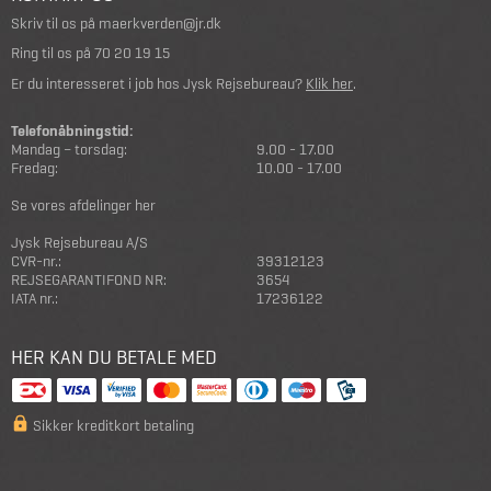
Skriv til os på
maerkverden@jr.dk
Ring til os på
70 20 19 15
Er du interesseret i job hos Jysk Rejsebureau?
Klik her
.
Telefonåbningstid:
Mandag – torsdag:
9.00 - 17.00
Fredag:
10.00 - 17.00
Se vores afdelinger her
Jysk Rejsebureau A/S
CVR-nr.:
39312123
REJSEGARANTIFOND NR:
3654
IATA nr.:
17236122
HER KAN DU BETALE MED
Sikker kreditkort betaling