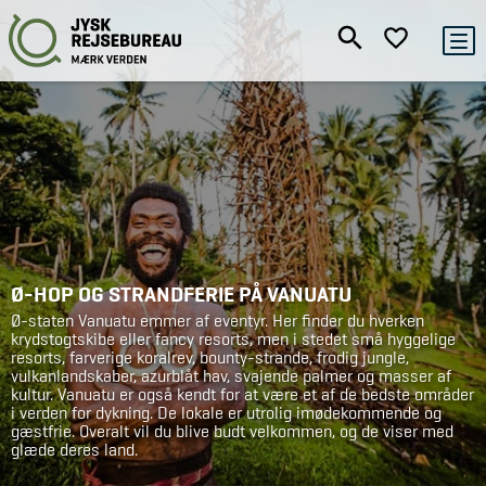
Ø-HOP OG STRANDFERIE PÅ VANUATU
Ø-staten Vanuatu emmer af eventyr. Her finder du hverken
krydstogtskibe eller fancy resorts, men i stedet små hyggelige
resorts, farverige koralrev, bounty-strande, frodig jungle,
vulkanlandskaber, azurblåt hav, svajende palmer og masser af
kultur. Vanuatu er også kendt for at være et af de bedste områder
i verden for dykning. De lokale er utrolig imødekommende og
gæstfrie. Overalt vil du blive budt velkommen, og de viser med
glæde deres land.