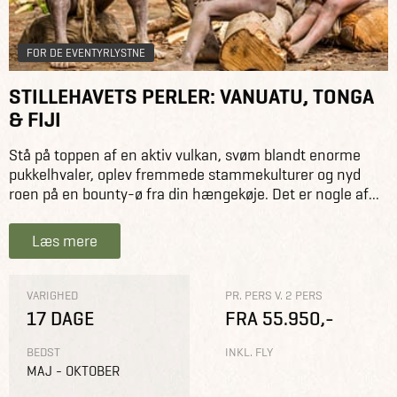
FOR DE EVENTYRLYSTNE
STILLEHAVETS PERLER: VANUATU, TONGA
& FIJI
Stå på toppen af en aktiv vulkan, svøm blandt enorme
pukkelhvaler, oplev fremmede stammekulturer og nyd
roen på en bounty-ø fra din hængekøje. Det er nogle af...
Læs mere
VARIGHED
PR. PERS V. 2 PERS
17 DAGE
FRA 55.950,-
BEDST
INKL. FLY
MAJ - OKTOBER