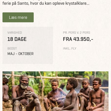
ferie på Santo, hvor du kan opleve krystalklare...
Læs mere
VARIGHED
PR. PERS V. 2 PERS
18 DAGE
FRA 43.950,-
BEDST
INKL. FLY
MAJ - OKTOBER