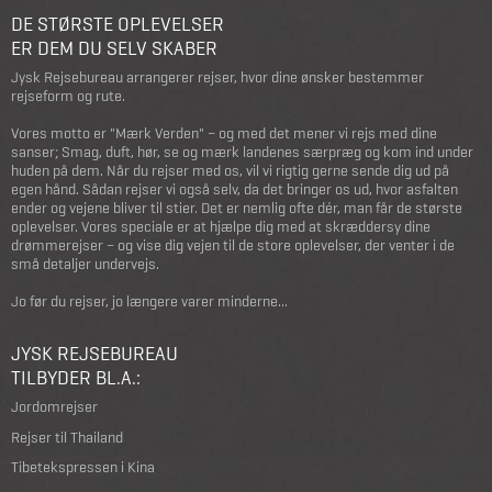
DE STØRSTE OPLEVELSER
ER DEM DU SELV SKABER
Jysk Rejsebureau arrangerer rejser, hvor dine ønsker bestemmer
rejseform og rute.
Vores motto er "Mærk Verden" – og med det mener vi rejs med dine
sanser; Smag, duft, hør, se og mærk landenes særpræg og kom ind under
huden på dem. Når du rejser med os, vil vi rigtig gerne sende dig ud på
egen hånd. Sådan rejser vi også selv, da det bringer os ud, hvor asfalten
ender og vejene bliver til stier. Det er nemlig ofte dér, man får de største
oplevelser. Vores speciale er at hjælpe dig med at skræddersy dine
drømmerejser – og vise dig vejen til de store oplevelser, der venter i de
små detaljer undervejs.
Jo før du rejser, jo længere varer minderne...
JYSK REJSEBUREAU
TILBYDER BL.A.:
Jordomrejser
Rejser til Thailand
Tibetekspressen i Kina