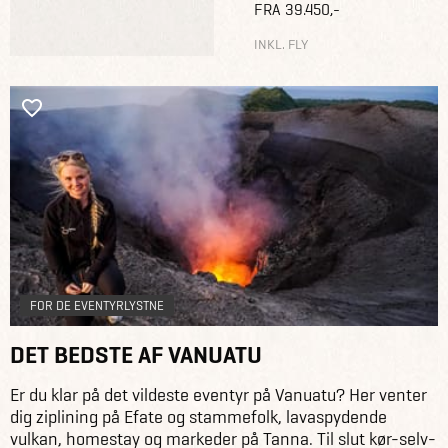
FRA 39.450,-
INKL. FLY
FOR DE EVENTYRLYSTNE
DET BEDSTE AF VANUATU
Er du klar på det vildeste eventyr på Vanuatu? Her venter
dig ziplining på Efate og stammefolk, lavaspydende
vulkan, homestay og markeder på Tanna. Til slut kør-selv-