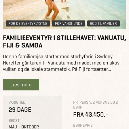
FOR DE EVENTYRLYSTNE
FOR VANDHUNDE
GOD TIL FAMILIER
FAMILIEEVENTYR I STILLEHAVET: VANUATU,
FIJI & SAMOA
Denne familierejse starter med storbyferie i Sydney.
Herefter går turen til Vanuatu med mødet med en aktiv
vulkan og de lokale stammefolk. På Fiji fortsætter...
Læs mere
VARIGHED
PR. PERS V. 2 VOKSNE OG 2
BØRN
29 DAGE
FRA 43.450,-
BEDST
BØRNEPRIS
MAJ - OKTOBER