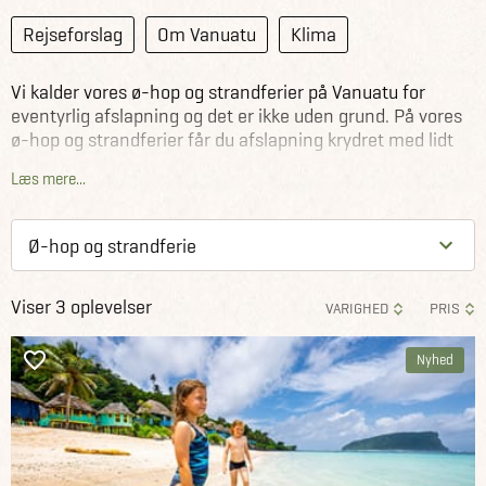
Rejseforslag
Om Vanuatu
Klima
Vi kalder vores ø-hop og strandferier på Vanuatu for
eventyrlig afslapning og det er ikke uden grund. På vores
ø-hop og strandferier får du afslapning krydret med lidt
eventyr. Den eventyrlige afslapning på Vanuatu kan
Læs mere...
foregå steder, hvor du kan komme væk fra hverdagen;
hvor du kan absorbere og fordøje indtryk og oplevelser;
hvor du kan lade op til nye eventyr og hvor du samtidig
kan mærke verden.
Viser 3 oplevelser
VARIGHED
PRIS
Nyhed