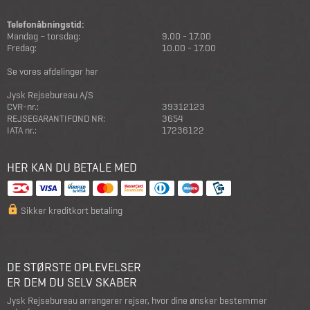
Telefonåbningstid:
Mandag – torsdag:
9.00 - 17.00
Fredag:
10.00 - 17.00
Se vores afdelinger her
Jysk Rejsebureau A/S
CVR-nr.:
39312123
REJSEGARANTIFOND NR:
3654
IATA nr.:
17236122
HER KAN DU BETALE MED
Sikker kreditkort betaling
DE STØRSTE OPLEVELSER
ER DEM DU SELV SKABER
Jysk Rejsebureau arrangerer rejser, hvor dine ønsker bestemmer