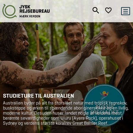
STUDIETURE TIL AUSTRALIEN
Australien byder på alt fra storslået natur med tropisk regnskov,
busksteppe og ørken til spændende aboriginerskikke og en livlig,
moderne kultur. Desuden huser landet nogle af verdens mest
berømte seværdigheder som Uluru (Ayers Rock), operahuset i
Sydney og verdens største koralrev Great Barrier Reef.