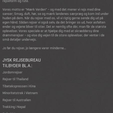
rejseform og rute.
Vores motto er "Mærk Verden" – og med det mener vi rejs med dine
sanser; Smag, duft, hør, se og mærk landenes særpræg og kom ind under
huden på dem. Når du rejser med os, vil vi rigtig gerne sende dig ud på
egen hånd. Sådan rejser vi også selv, da det bringer os ud, hvor asfalten
ender og vejene bliver til stier. Det er nemlig ofte dér, man får de største
oplevelser. Vores speciale er at hjælpe dig med at skræddersy dine
drømmerejser – og vise dig vejen til de store oplevelser, der venter i de
små detaljer undervejs.
Jo før du rejser, jo længere varer minderne...
JYSK REJSEBUREAU
TILBYDER BL.A.:
Jordomrejser
Rejser til Thailand
Tibetekspressen i Kina
Minoritetstrek i Vietnam
Rejser til Australien
Trekking i Nepal