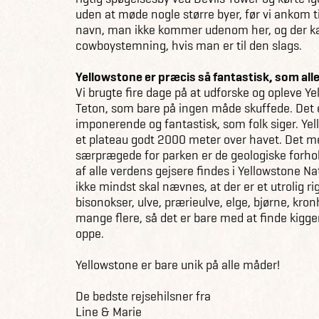
uden at møde nogle større byer, før vi ankom til
navn, man ikke kommer udenom her, og der k
cowboystemning, hvis man er til den slags.
Yellowstone er præcis så fantastisk, som alle
Vi brugte fire dage på at udforske og opleve Y
Teton, som bare på ingen måde skuffede. Det e
imponerende og fantastisk, som folk siger. Yel
et plateau godt 2000 meter over havet. Det me
særprægede for parken er de geologiske forho
af alle verdens gejsere findes i Yellowstone N
ikke mindst skal nævnes, at der er et utrolig rig
bisonokser, ulve, prærieulve, elge, bjørne, kron
mange flere, så det er bare med at finde kigge
oppe.
Yellowstone er bare unik på alle måder!
De bedste rejsehilsner fra
Line & Marie