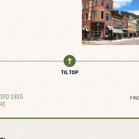
TIL TOP
020 1915
FIND
RE