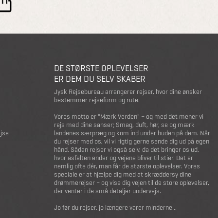
DE STØRSTE OPLEVELSER
ER DEM DU SELV SKABER
Jysk Rejsebureau arrangerer rejser, hvor dine ønsker
bestemmer rejseform og rute.
Vores motto er "Mærk Verden" – og med det mener vi
rejs med dine sanser; Smag, duft, hør, se og mærk
ejse
landenes særpræg og kom ind under huden på dem. Når
du rejser med os, vil vi rigtig gerne sende dig ud på egen
hånd. Sådan rejser vi også selv, da det bringer os ud,
hvor asfalten ender og vejene bliver til stier. Det er
nemlig ofte dér, man får de største oplevelser. Vores
speciale er at hjælpe dig med at skræddersy dine
drømmerejser – og vise dig vejen til de store oplevelser,
der venter i de små detaljer undervejs.
Jo før du rejser, jo længere varer minderne...