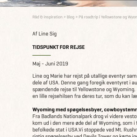
Råd & inspiration
Blog
På roadtrip i Yellowstone og Wyo
Af Line Sig
TIDSPUNKT FOR REJSE
Maj - Juni 2019
Line og Marie har rejst på utallige eventyr sa
dele af USA. Denne gang foregik eventyret i 
spændende rejse til Yellowstone og Wyoming
en lille rejsehilsen fra deres tur, som du kan l
Wyoming med spøgelsesbyer, cowboystemni
Fra Badlands Nationalpark drog vi videre vest
kom ud i den mere øde del af Wyoming, som i 
befolkede stat i USA.Vi stoppede ved Mt. Rus
rigtig spøgelsesby ved Devils Tower og kørte ig