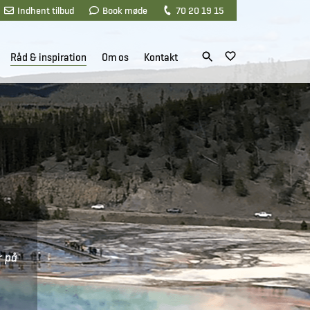
Indhent tilbud
Book møde
70 20 19 15
Råd & inspiration
Om os
Kontakt
r på