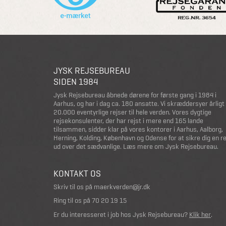
JYSK REJSEBUREAU
SIDEN 1984
Jysk Rejsebureau åbnede dørene for første gang i 1984 i
Aarhus, og har i dag ca. 180 ansatte. Vi skræddersyer årligt
20.000 eventyrlige rejser til hele verden. Vores dygtige
rejsekonsulenter, der har rejst i mere end 165 lande
tilsammen, sidder klar på vores kontorer i Aarhus, Aalborg,
Herning, Kolding, København og Odense for at sikre dig en r
ud over det sædvanlige.
Læs mere om Jysk Rejsebureau
.
KONTAKT OS
Skriv til os på
maerkverden@jr.dk
Ring til os på
70 20 19 15
Er du interesseret i job hos Jysk Rejsebureau?
Klik her
.