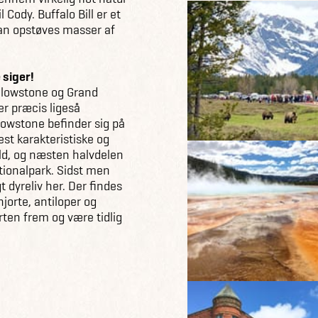
 Cody. Buffalo Bill er et
an opstøves masser af
 siger!
ellowstone og Grand
r præcis ligeså
lowstone befinder sig på
st karakteristiske og
ld, og næsten halvdelen
ationalpark. Sidst men
t dyreliv her. Der findes
hjorte, antiloper og
rten frem og være tidlig