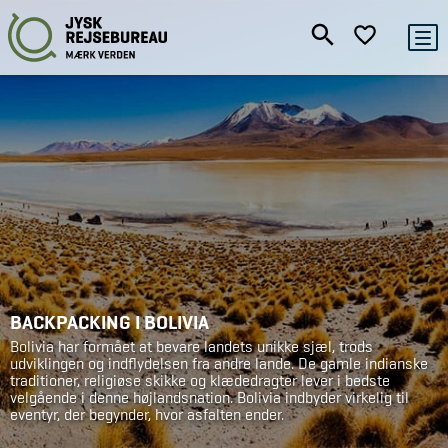
BACKPACKING I BOLIVIA
Bolivia har formået at bevare landets unikke sjæl, trods
udviklingen og indflydelsen fra andre lande. De gamle indianske
traditioner, religiøse skikke og klædedragter lever i bedste
velgående i denne højlandsnation. Bolivia indbyder virkelig til
eventyr, der begynder, hvor asfalten ender.