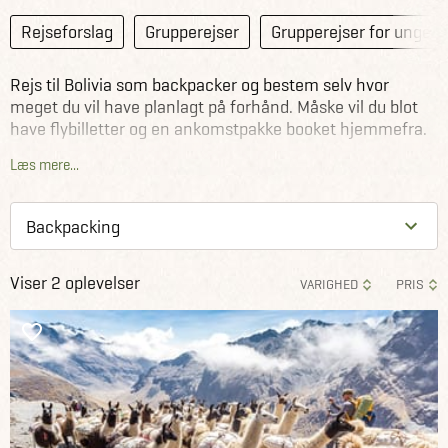
Rejseforslag
Grupperejser
Grupperejser for unge
Rejs til Bolivia som backpacker og bestem selv hvor
meget du vil have planlagt på forhånd. Måske vil du blot
have flybilletter og en ankomstpakke booket hjemmefra.
Eller måske vil du krydre rejsen med spændende ture i
Læs mere...
Bolivia? Backpacking er den rejseform, hvor du kommer
længst for pengene i Bolivia og så har du friheden til at
opleve alt det landet har at byde på i dit eget tempo.
Viser 2 oplevelser
VARIGHED
PRIS