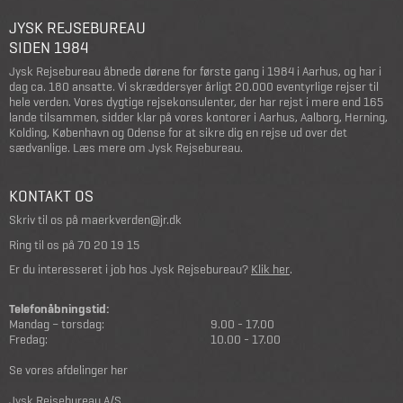
JYSK REJSEBUREAU
SIDEN 1984
Jysk Rejsebureau åbnede dørene for første gang i 1984 i Aarhus, og har i
dag ca. 180 ansatte. Vi skræddersyer årligt 20.000 eventyrlige rejser til
hele verden. Vores dygtige rejsekonsulenter, der har rejst i mere end 165
lande tilsammen, sidder klar på vores kontorer i Aarhus, Aalborg, Herning,
Kolding, København og Odense for at sikre dig en rejse ud over det
sædvanlige.
Læs mere om Jysk Rejsebureau
.
KONTAKT OS
Skriv til os på
maerkverden@jr.dk
Ring til os på
70 20 19 15
Er du interesseret i job hos Jysk Rejsebureau?
Klik her
.
Telefonåbningstid:
Mandag – torsdag:
9.00 - 17.00
Fredag:
10.00 - 17.00
Se vores afdelinger her
Jysk Rejsebureau A/S