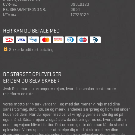
CVR-nr.:
39312123
REJSEGARANTIFOND NR:
3654
IATA nr.:
17236122
HER KAN DU BETALE MED
Sikker kreditkort betaling
DE STØRSTE OPLEVELSER
ER DEM DU SELV SKABER
Jysk Rejsebureau arrangerer rejser, hvor dine ønsker bestemmer
rejseform og rute.
Vores motto er "Mærk Verden" – og med det mener vi rejs med dine
sanser; Smag, duft, hør, se og mærk landenes særpræg og kom ind under
huden på dem. Når du rejser med os, vil vi rigtig gerne sende dig ud på
egen hånd. Sådan rejser vi også selv, da det bringer os ud, hvor asfalten
ender og vejene bliver til stier. Det er nemlig ofte dér, man får de største
oplevelser. Vores speciale er at hjælpe dig med at skræddersy dine
drømmerejser – og vise dig vejen til de store oplevelser, der venter i de