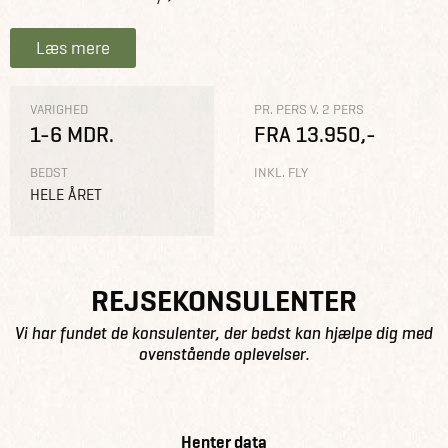
Læs mere
VARIGHED
PR. PERS V. 2 PERS
1-6 MDR.
FRA 13.950,-
BEDST
INKL. FLY
HELE ÅRET
REJSEKONSULENTER
Vi har fundet de konsulenter, der bedst kan hjælpe dig med
ovenstående oplevelser.
Henter data