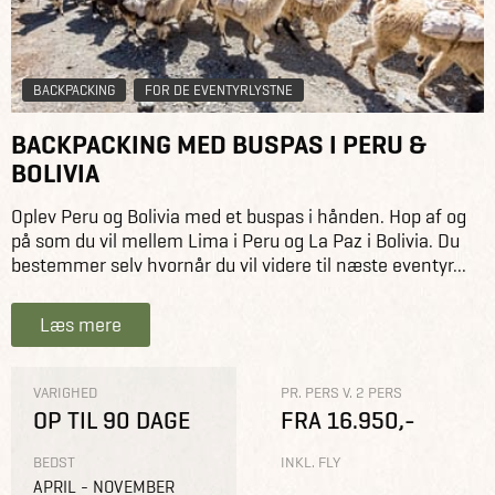
BACKPACKING
FOR DE EVENTYRLYSTNE
BACKPACKING MED BUSPAS I PERU &
BOLIVIA
Oplev Peru og Bolivia med et buspas i hånden. Hop af og
på som du vil mellem Lima i Peru og La Paz i Bolivia. Du
bestemmer selv hvornår du vil videre til næste eventyr...
Læs mere
VARIGHED
PR. PERS V. 2 PERS
OP TIL 90 DAGE
FRA 16.950,-
BEDST
INKL. FLY
APRIL - NOVEMBER