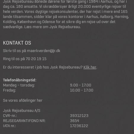
Jysk Rejsebureau åbnede dørene for første gang i 1984 i Aarhus, og har i
dag ca. 180 ansatte. Vi skræddersyer årligt 20.000 eventyrlige rejser til
hele verden. Vores dygtige rejsekonsulenter, der har rejst i mere end 165
lande tilsammen, sidder klar på vores kontorer i Aarhus, Aalborg, Herning,
Kolding, København og Odense for at sikre dig en rejse ud over det
sædvanlige.
Læs mere om Jysk Rejsebureau
.
KONTAKT OS
Skriv til os på
maerkverden@jr.dk
Ring til os på
70 20 19 15
Er du interesseret i job hos Jysk Rejsebureau?
Klik her
.
Telefonåbningstid:
Mandag – torsdag:
9.00 - 17.00
Fredag:
10.00 - 17.00
Se vores afdelinger her
Jysk Rejsebureau A/S
CVR-nr.:
39312123
REJSEGARANTIFOND NR:
3654
IATA nr.:
17236122