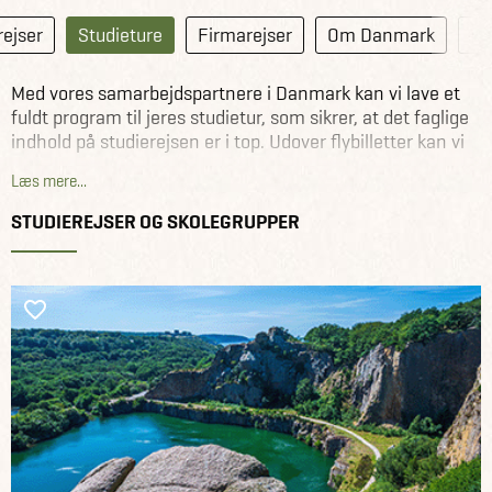
ejser
Studieture
Firmarejser
Om Danmark
Kl
Med vores samarbejdspartnere i Danmark kan vi lave et
fuldt program til jeres studietur, som sikrer, at det faglige
indhold på studierejsen er i top. Udover flybilletter kan vi
f.eks. hjælpe med at arrangere besøg på virksomheder,
Læs mere...
skoler og museer m.m. Kort sagt - vi kan sørge for det
hele.
STUDIEREJSER OG SKOLEGRUPPER