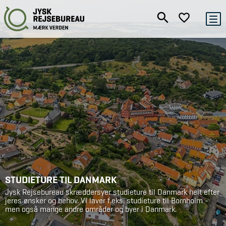
STUDIETURE TIL DANMARK
Jysk Rejsebureau skræddersyer studieture til Danmark helt efter
jeres ønsker og behov. Vi laver f.eks. studieture til Bornholm -
men også mange andre områder og byer i Danmark.