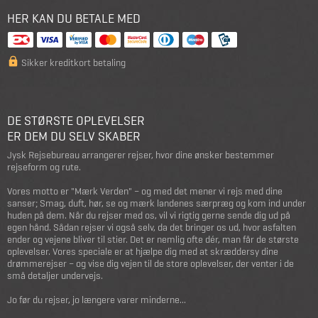
HER KAN DU BETALE MED
Sikker kreditkort betaling
DE STØRSTE OPLEVELSER
ER DEM DU SELV SKABER
Jysk Rejsebureau arrangerer rejser, hvor dine ønsker bestemmer
rejseform og rute.
Vores motto er "Mærk Verden" – og med det mener vi rejs med dine
sanser; Smag, duft, hør, se og mærk landenes særpræg og kom ind under
huden på dem. Når du rejser med os, vil vi rigtig gerne sende dig ud på
egen hånd. Sådan rejser vi også selv, da det bringer os ud, hvor asfalten
ender og vejene bliver til stier. Det er nemlig ofte dér, man får de største
oplevelser. Vores speciale er at hjælpe dig med at skræddersy dine
drømmerejser – og vise dig vejen til de store oplevelser, der venter i de
små detaljer undervejs.
Jo før du rejser, jo længere varer minderne...