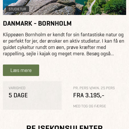
STUDIETUR
DANMARK - BORNHOLM
Klippeøen Bornholm er kendt for sin fantastiske natur og
er perfekt for jer, der ønsker en aktiv studietur. I kan få en
guidet cykeltur rundt om øen, prøve kræfter med
rappelling, sejle i kajak og meget mere. Besøg også...
Læs mere
VARIGHED
PR. PERS V/MIN. 25 PERS
5 DAGE
FRA 3.195,-
MED TOG OG FÆRGE
REJSEKONSULENTER