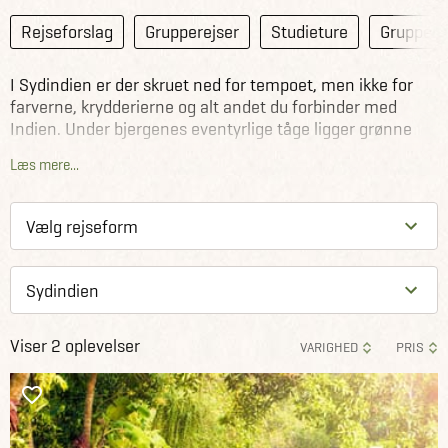
Rejseforslag
Grupperejser
Studieture
Gruppere
I Sydindien er der skruet ned for tempoet, men ikke for
farverne, krydderierne og alt andet du forbinder med
Indien. Under bjergenes eventyrlige tåge ligger grønne
te- og krydderiplantager. Overalt er smukke, gamle
Læs mere...
templer, og ved kysten indbyder de langstrakte strande til
en gåtur i solnedgangen.
Viser 2 oplevelser
VARIGHED
PRIS