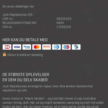
Se vores afdelinger her
Jysk Rejsebureau A/S
CVR-nr.:
39312123
REJSEGARANTIFOND NR:
3654
IATA nr.:
17236122
HER KAN DU BETALE MED
Sikker kreditkort betaling
DE STØRSTE OPLEVELSER
ER DEM DU SELV SKABER
Jysk Rejsebureau arrangerer rejser, hvor dine ønsker bestemmer
rejseform og rute.
Vores motto er "Mærk Verden" – og med det mener vi rejs med dine
sanser; Smag, duft, hør, se og mærk landenes særpræg og kom ind under
huden på dem. Når du rejser med os, vil vi rigtig gerne sende dig ud på