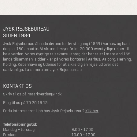
JYSK REJSEBUREAU
SIDEN 1984
Jysk Rejsebureau åbnede dørene for første gang i 1984 i Aarhus, og har i
dag ca. 180 ansatte. Vi skræddersyer årligt 20.000 eventyrlige rejser til
hele verden. Vores dygtige rejsekonsulenter, der har rejst i mere end 165
lande tilsammen, sidder klar på vores kontorer i Aarhus, Aalborg, Herning,
Kolding, København og Odense for at sikre dig en rejse ud over det
sædvanlige.
Læs mere om Jysk Rejsebureau
.
KONTAKT OS
Skriv til os på
maerkverden@jr.dk
Ring til os på
70 20 19 15
Er du interesseret i job hos Jysk Rejsebureau?
Klik her
.
Telefonåbningstid:
Mandag – torsdag:
9.00 - 17.00
Fredag:
10.00 - 17.00