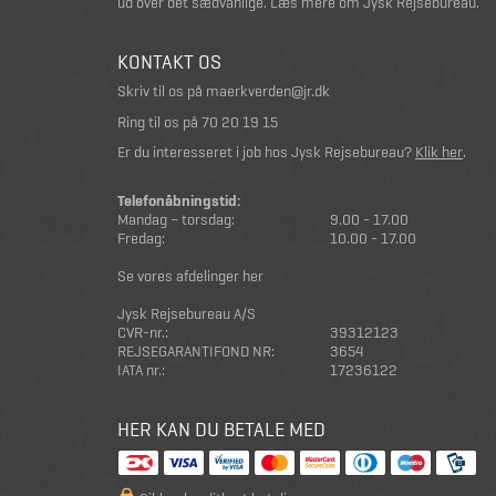
ud over det sædvanlige.
Læs mere om Jysk Rejsebureau
.
KONTAKT OS
Skriv til os på
maerkverden@jr.dk
Ring til os på
70 20 19 15
Er du interesseret i job hos Jysk Rejsebureau?
Klik her
.
Telefonåbningstid:
Mandag – torsdag:
9.00 - 17.00
Fredag:
10.00 - 17.00
Se vores afdelinger her
Jysk Rejsebureau A/S
CVR-nr.:
39312123
REJSEGARANTIFOND NR:
3654
IATA nr.:
17236122
HER KAN DU BETALE MED