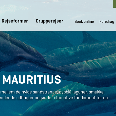
Rejseformer
Grupperejser
Book online
Foredrag
I MAURITIUS
n mellem de hvide sandstrande, dybblå laguner, smukke
ændende udflugter udgør det ultimative fundament for en