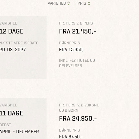
VARIGHED
PRIS
VARIGHED
PR. PERS V. 2 PERS
12 DAGE
FRA 21.450,-
NÆSTE AFREJSEDATO
BØRNEPRIS
20-03-2027
FRA 15.950,-
INKL. FLY, HOTEL OG
OPLEVELSER
VARIGHED
PR. PERS. V. 2 VOKSNE
OG 2 BØRN
11 DAGE
FRA 24.950,-
BEDST
BØRNEPRIS
APRIL - DECEMBER
FRA 8.450,-