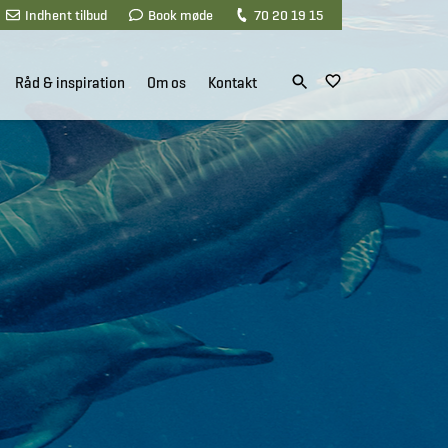
Indhent tilbud
Book møde
70 20 19 15
Råd & inspiration
Om os
Kontakt