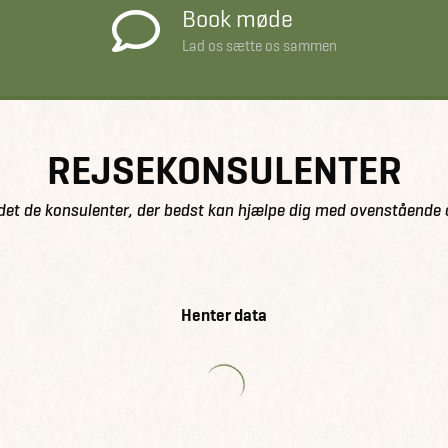
Book møde
Lad os sætte os sammen
REJSEKONSULENTER
det de konsulenter, der bedst kan hjælpe dig med ovenstående 
Henter data