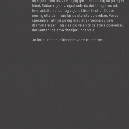
du rejser med os, vil vi rigtig gerne sende dig ud på egen
hånd. Sådan rejser vi også selv, da det bringer os ud,
hvor asfalten ender og vejene bliver til stier. Det er
nemlig ofte dér, man får de største oplevelser. Vores
speciale er at hjælpe dig med at skræddersy dine
drømmerejser – og vise dig vejen til de store oplevelser,
der venter i de små detaljer undervejs.
Jo før du rejser, jo længere varer minderne...