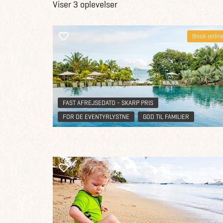
Viser 3 oplevelser
Book onlin
FAST AFREJSEDATO - SKARP PRIS
FOR DE EVENTYRLYSTNE
GOD TIL FAMILIER