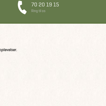
70 20 19 15
Ring til os
oplevelser.