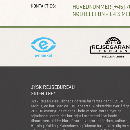
KONTAKT OS:
HOVEDNUMMER (+45) 7
NØDTELEFON - LÆS ME
JYSK REJSEBUREAU
SIDEN 1984
Jysk Rejsebureau åbnede dørene for første gang i 1984 i
Aarhus, og har i dag ca. 180 ansatte. Vi skræddersyer årligt
20.000 eventyrlige rejser til hele verden. Vores dygtige
rejsekonsulenter, der har rejst i mere end 165 lande
tilsammen, sidder klar på vores kontorer i Aarhus, Aalborg,
Herning, Kolding, København og Odense for at sikre dig en r