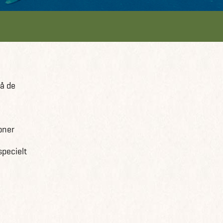
på de
bner
specielt