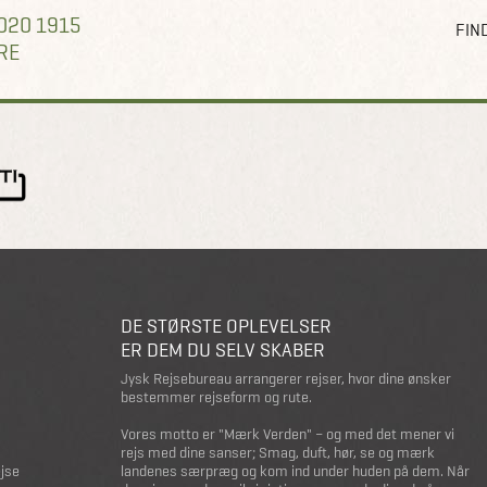
020 1915
FIND
RE
DE STØRSTE OPLEVELSER
ER DEM DU SELV SKABER
Jysk Rejsebureau arrangerer rejser, hvor dine ønsker
bestemmer rejseform og rute.
Vores motto er "Mærk Verden" – og med det mener vi
rejs med dine sanser; Smag, duft, hør, se og mærk
ejse
landenes særpræg og kom ind under huden på dem. Når