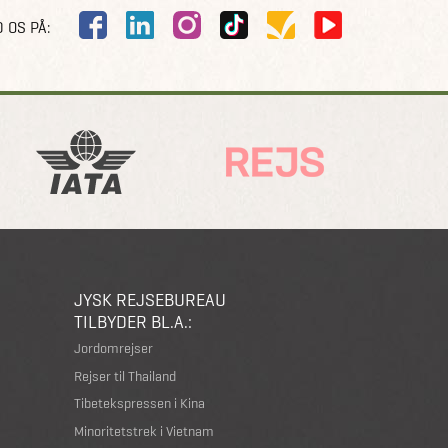
 OS PÅ:
JYSK REJSEBUREAU
TILBYDER BL.A.:
Jordomrejser
Rejser til Thailand
Tibetekspressen i Kina
Minoritetstrek i Vietnam