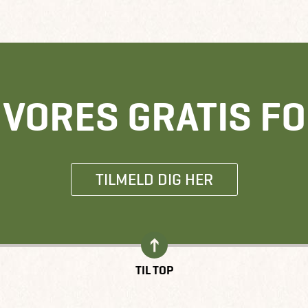
E VORES GRATIS F
TILMELD DIG HER
TIL TOP