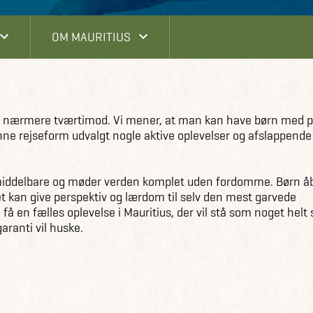
OM MAURITIUS
us - nærmere tværtimod. Vi mener, at man kan have børn med 
denne rejseform udvalgt nogle aktive oplevelser og afslappende
, umiddelbare og møder verden komplet uden fordomme. Børn å
 Det kan give perspektiv og lærdom til selv den mest garvede
e få en fælles oplevelse i Mauritius, der vil stå som noget helt 
aranti vil huske.