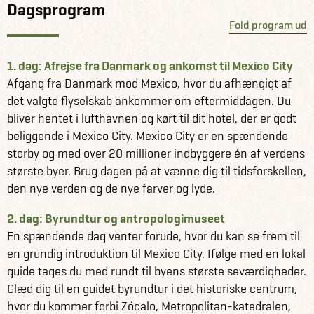
Dagsprogram
Næste stop er betagende Mérida, som du rejser til med en
Fold program ud
natbus. Mérida er Yucatáns hovedstad. Det er en by fuld
af flotte, farverige bygninger, lækre markeder og en rig
kulturscene. I Mérida inviteres du til at dykke ned i den
1. dag: Afrejse fra Danmark og ankomst til Mexico City
mexicanske kultur med et madlavningskursus. Du kan se
Afgang fra Danmark mod Mexico, hvor du afhængigt af
frem til at handle råvarer på et lokalt marked og
det valgte flyselskab ankommer om eftermiddagen. Du
efterfølgende forvandle dem til lækre mexicanske retter
bliver hentet i lufthavnen og kørt til dit hotel, der er godt
hos en lokal vært. Fra Mérida besøger du også Chichén
beliggende i Mexico City. Mexico City er en spændende
Itzá, som er den mest besøgte mayaruin i Mexico.
storby og med over 20 millioner indbyggere én af verdens
største byer. Brug dagen på at vænne dig til tidsforskellen,
Din rejse afsluttes i Playa del Carmen ved Riviera Maya,
den nye verden og de nye farver og lyde.
Mexicos fantastiske caribiske kyst. De sidste dage er der
2. dag: Byrundtur og antropologimuseet
intet på programmet. Slap af og fordøj de mange indtryk
En spændende dag venter forude, hvor du kan se frem til
eller snup en dukkert i en af de mange cenotes i området.
en grundig introduktion til Mexico City. Ifølge med en lokal
Disse grotter med krystalklart vand er et stort trækplaster
guide tages du med rundt til byens største seværdigheder.
på Yucatán-halvøen. Playa del Carmen byder desuden på
Glæd dig til en guidet byrundtur i det historiske centrum,
verdens næststørste koralrev samt et medrivende byliv og
hvor du kommer forbi Zócalo, Metropolitan-katedralen,
en lækker madscene.