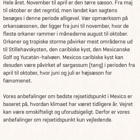
Hele året. November til april er den tørre sæson. Fra maj
et møde med kløftens krokodiller.
til oktober er det regntid, men landet kan sagtens
besøges i denne periode alligevel. Vær opmærksom på
Gemt i bjergene ligger den hyggelige koloniby San
orkansæsonen, der ligger fra juni til november, hvor de
Cristóbal de las Casas. Byen er kendt for sine smukke
fleste orkaner rammer i månederne august til oktober.
kolonialbygninger og karakteristiske mayasamfund. Det
Orkaner og tropiske storme påvirker mest områderne ud
er en by, hvor nye og gamle traditioner smelter sammen
til Stillehavskysten, den caribiske kyst, den Mexicanske
på harmonisk vis. Nogen kalder dette område for det
Golf og Yucatán-halvøen. Mexicos caribiske kyst kan
”ægte” Mexico. I San Cristobál de las Casas har du tre
desuden være påvirket af sargassum (tang) i perioden fra
dage, hvor du den ene dag inviteres på en lærerig udflugt
april til oktober, hvor juni og juli er højsæson for
til to traditionelle mayalandsbyer.
fænomenet.
I Palenque besøger du de imponerende mayaruiner, som
Vores anbefalinger om bedste rejsetidspunkt i Mexico er
ligger gemt i den frodige regnskov. Fra toppen af
baseret på, hvordan klimaet har været tidligere år. Vejret
pyramiderne får du en fantastisk udsigt over
kan være omskifteligt og uforudsigeligt. Derfor er vores
ruinkomplekset, som faktisk langt fra er udgravet endnu.
anbefalinger om rejsetidspunkt kun vejledende.
Efter sådan en omgang kan du køle af i et forfriskende
vandfald.