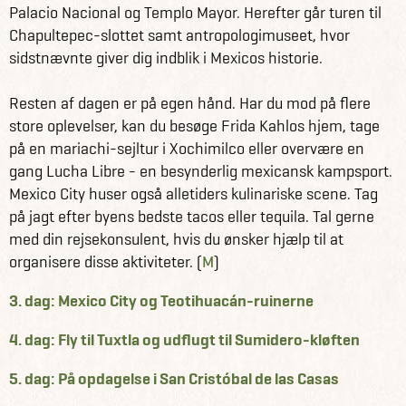
Palacio Nacional og Templo Mayor. Herefter går turen til
Chapultepec-slottet samt antropologimuseet, hvor
Jysk Rejsebureau har på rejsen sørget for alle fly,
sidstnævnte giver dig indblik i Mexicos historie.
transfers og overnatninger på gode hoteller. Desuden er
mange ture samt morgenmad hver dag inkluderet i
Resten af dagen er på egen hånd. Har du mod på flere
prisen. Har du andre ønsker til rejsen, kan du tale med din
store oplevelser, kan du besøge Frida Kahlos hjem, tage
rejsekonsulent herom. Rejsen kan skræddersyes, så den
på en mariachi-sejltur i Xochimilco eller overvære en
matcher netop dine rejsedrømme.
gang Lucha Libre - en besynderlig mexicansk kampsport.
Mexico City huser også alletiders kulinariske scene. Tag
Få information og fakta om Mexico her.
på jagt efter byens bedste tacos eller tequila. Tal gerne
Se alle vores andre fantastiske rejseforslag i Mexico her.
med din rejsekonsulent, hvis du ønsker hjælp til at
organisere disse aktiviteter. (
M
)
3. dag: Mexico City og Teotihuacán-ruinerne
4. dag: Fly til Tuxtla og udflugt til Sumidero-kløften
5. dag: På opdagelse i San Cristóbal de las Casas