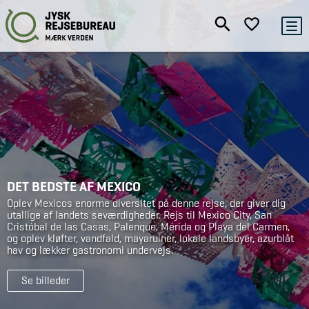
DET BEDSTE AF MEXICO
Oplev Mexicos enorme diversitet på denne rejse, der giver dig
utallige af landets seværdigheder. Rejs til Mexico City, San
Cristóbal de las Casas, Palenque, Mérida og Playa del Carmen,
og oplev kløfter, vandfald, mayaruiner, lokale landsbyer, azurblåt
hav og lækker gastronomi undervejs.
Se billeder