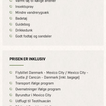
Varmt tøj til kølige aftener
Insektspray
Mindre vandrerygsæk
Badetøj
Guidebog
Drikkedunk
Godt fodtøj og sandaler
PRISEN ER INKLUSIV
Flybillet Danmark - Mexico City / Mexico City -
Tuxtla // Cancún - Danmark (inkl. bagage)
Transport ifølge program
Overnatninger ifølge program
Byrundtur i Mexico City
Udflugt til Teotihuacán