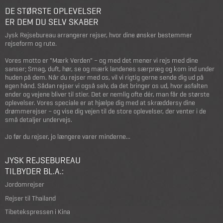
DE STØRSTE OPLEVELSER
ER DEM DU SELV SKABER
Jysk Rejsebureau arrangerer rejser, hvor dine ønsker bestemmer
rejseform og rute.
Vores motto er "Mærk Verden" – og med det mener vi rejs med dine
sanser; Smag, duft, hør, se og mærk landenes særpræg og kom ind under
huden på dem. Når du rejser med os, vil vi rigtig gerne sende dig ud på
egen hånd. Sådan rejser vi også selv, da det bringer os ud, hvor asfalten
ender og vejene bliver til stier. Det er nemlig ofte dér, man får de største
oplevelser. Vores speciale er at hjælpe dig med at skræddersy dine
drømmerejser – og vise dig vejen til de store oplevelser, der venter i de
små detaljer undervejs.
Jo før du rejser, jo længere varer minderne...
JYSK REJSEBUREAU
TILBYDER BL.A.:
Jordomrejser
Rejser til Thailand
Tibetekspressen i Kina