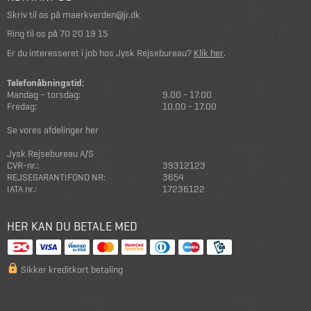
Skriv til os på
maerkverden@jr.dk
Ring til os på
70 20 19 15
Er du interesseret i job hos Jysk Rejsebureau?
Klik her
.
Telefonåbningstid:
Mandag – torsdag:
9.00 - 17.00
Fredag:
10.00 - 17.00
Se vores afdelinger her
Jysk Rejsebureau A/S
CVR-nr.:
39312123
REJSEGARANTIFOND NR:
3654
IATA nr.:
17236122
HER KAN DU BETALE MED
Sikker kreditkort betaling