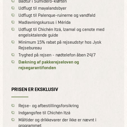
Bådtur i Sumidero-kløften
Udflugt til mayalandsbyer
Udflugt til Palenque-ruinerne og vandfald
Madlavningskursus i Mérida
Udflugt til Chichén Itzá, Izamal og cenote med
engelsktalende guide
Minimum 15% rabat på rejseudstyr hos Jysk
Rejsebureau
Tryghed på rejsen - nødtelefon åben 24/7
Dækning af pakkerejseloven og
rejsegarantifonden
PRISEN ER EKSKLUSIV
Rejse- og afbestillingsforsikring
Indgangsfee til Chichén Itzá
Måltider og drikkevarer der ikke er nævnt i
programmet