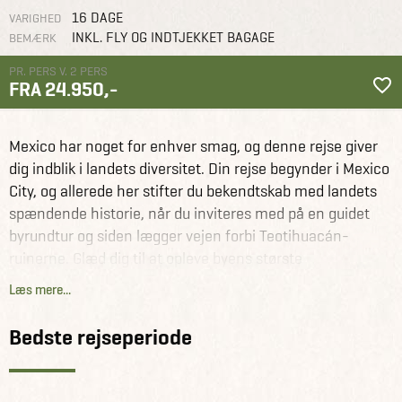
16 DAGE
VARIGHED
INKL. FLY OG INDTJEKKET BAGAGE
BEMÆRK
PR. PERS V. 2 PERS
FRA 24.950,-
Mexico
Rejseforslag
Det bedste af Mexico
Mexico har noget for enhver smag, og denne rejse giver
dig indblik i landets diversitet. Din rejse begynder i Mexico
City, og allerede her stifter du bekendtskab med landets
spændende historie, når du inviteres med på en guidet
byrundtur og siden lægger vejen forbi Teotihuacán-
ruinerne. Glæd dig til at opleve byens største
seværdigheder på et par interessante dagsture.
Læs mere...
Fra den travle hovedstad flyver du til Tuxtla Gutiérrez og
Bedste rejseperiode
tager herfra på tur til den imponerende Sumidero-kløft.
Fra en lille speedbåd vil du opleve de dramatiske klipper
og det rige dyreliv helt tæt på. Gør dig blandt andet klar til