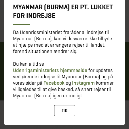
MYANMAR (BURMA) ER PT. LUKKET
FOR INDREJSE
Da Udenrigsministeriet fraråder al indrejse til
Myanmar (Burma), kan vi desværre ikke tilbyde
at hjælpe med at arrangere rejser til landet,
førend situationen ændrer sig.
SE ALLE VORES GRATIS
Du kan altid se
FOREDRAG
Udenrigsministeriets hjemmeside
for updates
vedrørende indrejse til Myanmar (Burma) og på
vores sider på
Facebook
og
Instagram
kommer
TILMELD DIG HER
vi ligeledes til at give besked, så snart rejser til
Myanmar (Burma) igen er muligt.
OK
TIL TOP