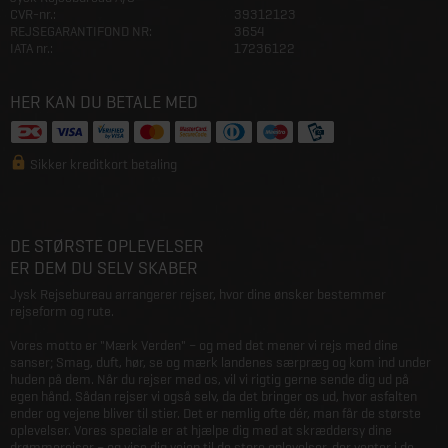
CVR-nr.:
39312123
REJSEGARANTIFOND NR:
3654
IATA nr.:
17236122
HER KAN DU BETALE MED
Sikker kreditkort betaling
DE STØRSTE OPLEVELSER
ER DEM DU SELV SKABER
Jysk Rejsebureau arrangerer rejser, hvor dine ønsker bestemmer
rejseform og rute.
Vores motto er "Mærk Verden" – og med det mener vi rejs med dine
sanser; Smag, duft, hør, se og mærk landenes særpræg og kom ind under
huden på dem. Når du rejser med os, vil vi rigtig gerne sende dig ud på
egen hånd. Sådan rejser vi også selv, da det bringer os ud, hvor asfalten
ender og vejene bliver til stier. Det er nemlig ofte dér, man får de største
oplevelser. Vores speciale er at hjælpe dig med at skræddersy dine
drømmerejser – og vise dig vejen til de store oplevelser, der venter i de