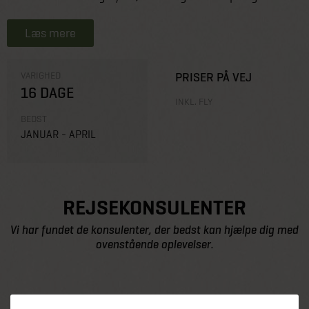
Læs mere
VARIGHED
PRISER PÅ VEJ
16 DAGE
INKL. FLY
BEDST
JANUAR - APRIL
REJSEKONSULENTER
Vi har fundet de konsulenter, der bedst kan hjælpe dig med
ovenstående oplevelser.
Henter data