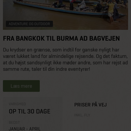
ADVENTURE OG OUTDOOR
FRA BANGKOK TIL BURMA AD BAGVEJEN
Du krydser en grænse, som indtil for ganske nyligt har
været lukket land for almindelige rejsende. Og det faktum,
at du højst sandsynligt ikke møder andre, som har rejst ad
samme rute, taler til din indre eventyrer!
Læs mere
VARIGHED
PRISER PÅ VEJ
OP TIL 30 DAGE
INKL. FLY
BEDST
JANUAR - APRIL