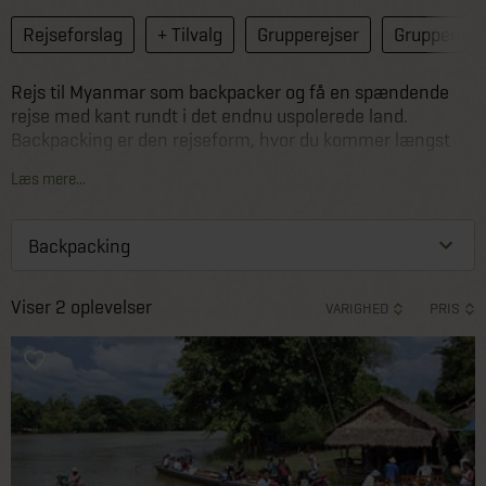
Rejseforslag
+ Tilvalg
Grupperejser
Grupperejse
Rejs til Myanmar som backpacker og få en spændende
rejse med kant rundt i det endnu uspolerede land.
Backpacking er den rejseform, hvor du kommer længst
for pengene i Myanmar og samtidig kommer tættest ind
Læs mere...
på landet.
Viser 2 oplevelser
VARIGHED
PRIS