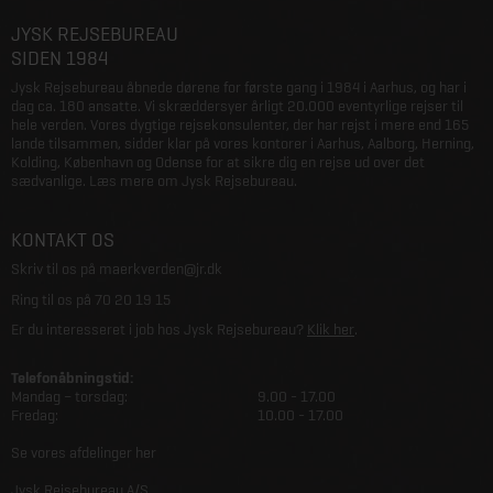
JYSK REJSEBUREAU
SIDEN 1984
Jysk Rejsebureau åbnede dørene for første gang i 1984 i Aarhus, og har i
dag ca. 180 ansatte. Vi skræddersyer årligt 20.000 eventyrlige rejser til
hele verden. Vores dygtige rejsekonsulenter, der har rejst i mere end 165
lande tilsammen, sidder klar på vores kontorer i Aarhus, Aalborg, Herning,
Kolding, København og Odense for at sikre dig en rejse ud over det
sædvanlige.
Læs mere om Jysk Rejsebureau
.
KONTAKT OS
Skriv til os på
maerkverden@jr.dk
Ring til os på
70 20 19 15
Er du interesseret i job hos Jysk Rejsebureau?
Klik her
.
Telefonåbningstid:
Mandag – torsdag:
9.00 - 17.00
Fredag:
10.00 - 17.00
Se vores afdelinger her
Jysk Rejsebureau A/S