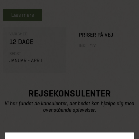
Læs mere
VARIGHED
PRISER PÅ VEJ
12 DAGE
INKL. FLY
BEDST
JANUAR - APRIL
REJSEKONSULENTER
Vi har fundet de konsulenter, der bedst kan hjælpe dig med
ovenstående oplevelser.
Henter data