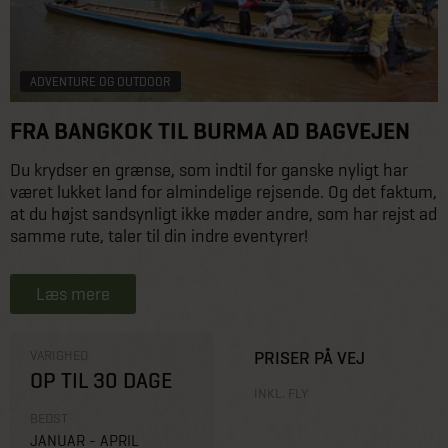
ADVENTURE OG OUTDOOR
FRA BANGKOK TIL BURMA AD BAGVEJEN
Du krydser en grænse, som indtil for ganske nyligt har
været lukket land for almindelige rejsende. Og det faktum,
at du højst sandsynligt ikke møder andre, som har rejst ad
samme rute, taler til din indre eventyrer!
Læs mere
VARIGHED
PRISER PÅ VEJ
OP TIL 30 DAGE
INKL. FLY
BEDST
JANUAR - APRIL