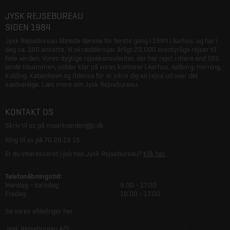
JYSK REJSEBUREAU
SIDEN 1984
Jysk Rejsebureau åbnede dørene for første gang i 1984 i Aarhus, og har i
dag ca. 180 ansatte. Vi skræddersyer årligt 20.000 eventyrlige rejser til
hele verden. Vores dygtige rejsekonsulenter, der har rejst i mere end 165
lande tilsammen, sidder klar på vores kontorer i Aarhus, Aalborg, Herning,
Kolding, København og Odense for at sikre dig en rejse ud over det
sædvanlige.
Læs mere om Jysk Rejsebureau
.
KONTAKT OS
Skriv til os på
maerkverden@jr.dk
Ring til os på
70 20 19 15
Er du interesseret i job hos Jysk Rejsebureau?
Klik her
.
Telefonåbningstid:
Mandag – torsdag:
9.00 - 17.00
Fredag:
10.00 - 17.00
Se vores afdelinger her
Jysk Rejsebureau A/S