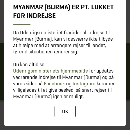
MYANMAR (BURMA) ER PT. LUKKET
FOR INDREJSE
Da Udenrigsministeriet fraråder al indrejse til
Myanmar (Burma), kan vi desværre ikke tilbyde
at hjælpe med at arrangere rejser til landet,
førend situationen ændrer sig.
SE ALLE VORES GRATIS
Du kan altid se
FOREDRAG
Udenrigsministeriets hjemmeside
for updates
vedrørende indrejse til Myanmar (Burma) og på
vores sider på
Facebook
og
Instagram
kommer
TILMELD DIG HER
vi ligeledes til at give besked, så snart rejser til
Myanmar (Burma) igen er muligt.
OK
TIL TOP