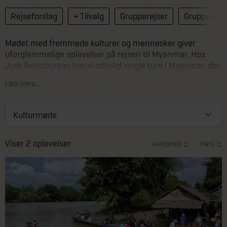
Rejseforslag
+ Tilvalg
Grupperejser
Grupperejse
Mødet med fremmede kulturer og mennesker giver
uforglemmelige oplevelser på rejsen til Myanmar. Hos
Jysk Rejsebureau har vi udvalgt nogle ture i Myanmar, der
gør det muligt at mærke kulturen og for en stund måske
Læs mere...
endda blive den del af den.
Viser 2 oplevelser
VARIGHED
PRIS