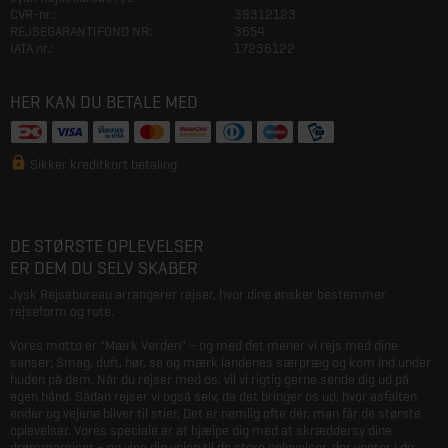
CVR-nr.:
39312123
REJSEGARANTIFOND NR:
3654
IATA nr.:
17236122
HER KAN DU BETALE MED
Sikker kreditkort betaling
DE STØRSTE OPLEVELSER
ER DEM DU SELV SKABER
Jysk Rejsebureau arrangerer rejser, hvor dine ønsker bestemmer
rejseform og rute.
Vores motto er "Mærk Verden" – og med det mener vi rejs med dine
sanser; Smag, duft, hør, se og mærk landenes særpræg og kom ind under
huden på dem. Når du rejser med os, vil vi rigtig gerne sende dig ud på
egen hånd. Sådan rejser vi også selv, da det bringer os ud, hvor asfalten
ender og vejene bliver til stier. Det er nemlig ofte dér, man får de største
oplevelser. Vores speciale er at hjælpe dig med at skræddersy dine
drømmerejser – og vise dig vejen til de store oplevelser, der venter i de