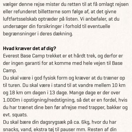
vælger denne rejse mister du retten til at få omlagt rejsen
eller refunderet billetterne som følge af, at det givne
luftfartsselskab optræder på listen. Vi anbefaler, at du
undersøger din forsikringer i forhold til eventuelle
begrænsninger i deres dækning.
Hvad kræver det af dig?
Everest Base Camp trekket er et hårdt trek, og derfor er
der ingen garanti for at komme med hele vejen til Base
Camp.
Du skal være i god fysisk form og kræver at du træner op
til turen. Du skal være i stand til at vandre mellem 10 km
og 18 km om dagen i 13 dage. Mange dage er der over
1.000m i opstigning/nedstigning, så det er en fordel, hvis
du har trænet dine ben før afrejse med trapper, bakker og
evt. squats.
Du skal bære din dagsrygsæk på ca. 6kg, hvor du har
snacks, vand, ekstra tøj til pauser mm. Resten af din