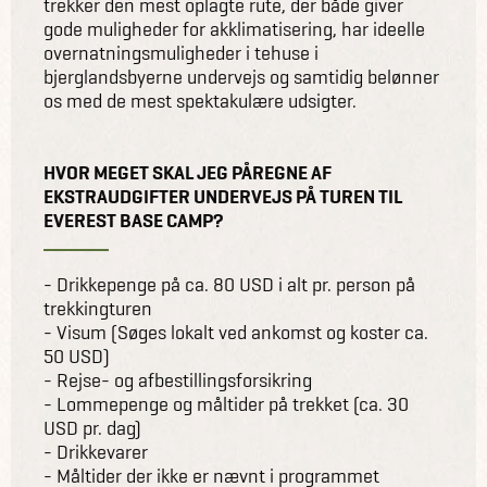
trekker den mest oplagte rute, der både giver
gode muligheder for akklimatisering, har ideelle
overnatningsmuligheder i tehuse i
bjerglandsbyerne undervejs og samtidig belønner
os med de mest spektakulære udsigter.
HVOR MEGET SKAL JEG PÅREGNE AF
EKSTRAUDGIFTER UNDERVEJS PÅ TUREN TIL
EVEREST BASE CAMP?
- Drikkepenge på ca. 80 USD i alt pr. person på
trekkingturen
- Visum (Søges lokalt ved ankomst og koster ca.
50 USD)
- Rejse- og afbestillingsforsikring
- Lommepenge og måltider på trekket (ca. 30
USD pr. dag)
- Drikkevarer
- Måltider der ikke er nævnt i programmet