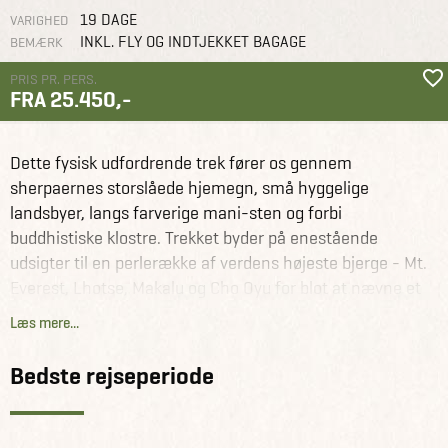
19 DAGE
VARIGHED
INKL. FLY OG INDTJEKKET BAGAGE
BEMÆRK
PRIS PR. PERS.
FRA 25.450,-
Nepal
Dette fysisk udfordrende trek fører os gennem
Grupperejser
Med dansk
Trek til Everest Base Camp med
rejseleder
dansk rejseleder
sherpaernes storslåede hjemegn, små hyggelige
landsbyer, langs farverige mani-sten og forbi
buddhistiske klostre. Trekket byder på enestående
udsigter til en perlerække af verdens højeste bjerge - Mt.
Everest, Lhotse, Makalu og Cho Oyu for blot at nævne et
par stykker.
Læs mere...
Her er tale om et af de allersmukkeste områder i Everest-
Bedste rejseperiode
regionen med store gletsjere, grønne bjergsøer og
uforstyrret udsigt til en lang række Himalaya-giganter.