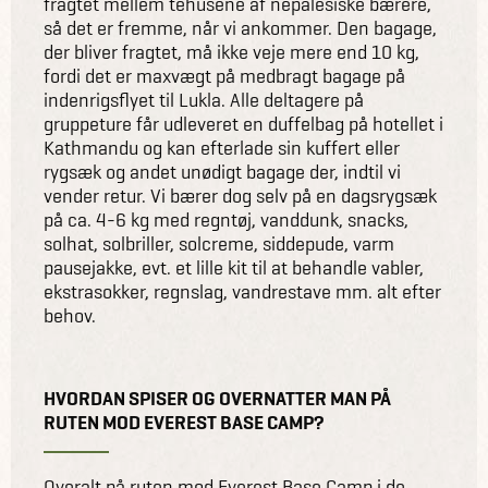
fragtet mellem tehusene af nepalesiske bærere,
så det er fremme, når vi ankommer. Den bagage,
der bliver fragtet, må ikke veje mere end 10 kg,
fordi det er maxvægt på medbragt bagage på
indenrigsflyet til Lukla. Alle deltagere på
gruppeture får udleveret en duffelbag på hotellet i
Kathmandu og kan efterlade sin kuffert eller
rygsæk og andet unødigt bagage der, indtil vi
vender retur. Vi bærer dog selv på en dagsrygsæk
på ca. 4-6 kg med regntøj, vanddunk, snacks,
solhat, solbriller, solcreme, siddepude, varm
pausejakke, evt. et lille kit til at behandle vabler,
ekstrasokker, regnslag, vandrestave mm. alt efter
behov.
HVORDAN SPISER OG OVERNATTER MAN PÅ
RUTEN MOD EVEREST BASE CAMP?
Overalt på ruten mod Everest Base Camp i de