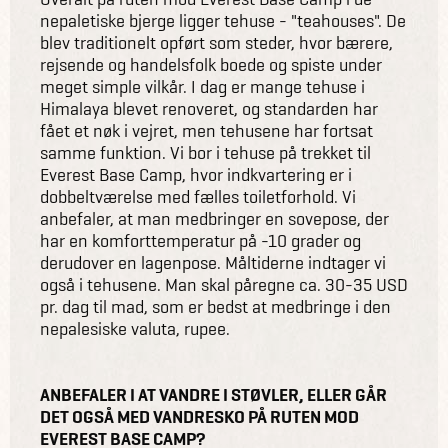
nepaletiske bjerge ligger tehuse - "teahouses". De
blev traditionelt opført som steder, hvor bærere,
rejsende og handelsfolk boede og spiste under
meget simple vilkår. I dag er mange tehuse i
Himalaya blevet renoveret, og standarden har
fået et nøk i vejret, men tehusene har fortsat
samme funktion. Vi bor i tehuse på trekket til
Everest Base Camp, hvor indkvartering er i
dobbeltværelse med fælles toiletforhold. Vi
anbefaler, at man medbringer en sovepose, der
har en komforttemperatur på -10 grader og
derudover en lagenpose. Måltiderne indtager vi
også i tehusene. Man skal påregne ca. 30-35 USD
pr. dag til mad, som er bedst at medbringe i den
nepalesiske valuta, rupee.
ANBEFALER I AT VANDRE I STØVLER, ELLER GÅR
DET OGSÅ MED VANDRESKO PÅ RUTEN MOD
EVEREST BASE CAMP?