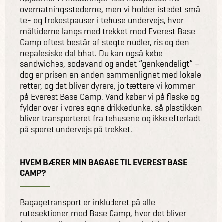
overnatningsstederne, men vi holder istedet små
te- og frokostpauser i tehuse undervejs, hvor
måltiderne langs med trekket mod Everest Base
Camp oftest består af stegte nudler, ris og den
nepalesiske dal bhat. Du kan også købe
sandwiches, sodavand og andet ”genkendeligt” –
dog er prisen en anden sammenlignet med lokale
retter, og det bliver dyrere, jo tættere vi kommer
på Everest Base Camp. Vand køber vi på flaske og
fylder over i vores egne drikkedunke, så plastikken
bliver transporteret fra tehusene og ikke efterladt
på sporet undervejs på trekket.
HVEM BÆRER MIN BAGAGE TIL EVEREST BASE
CAMP?
Bagagetransport er inkluderet på alle
rutesektioner mod Base Camp, hvor det bliver