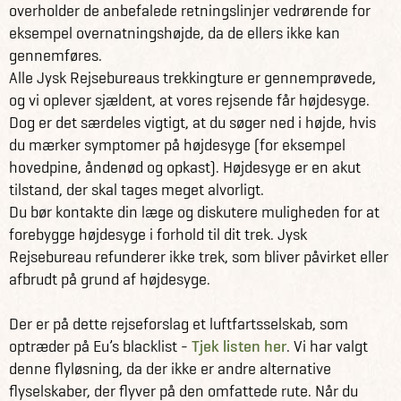
overholder de anbefalede retningslinjer vedrørende for
eksempel overnatningshøjde, da de ellers ikke kan
gennemføres.
Alle Jysk Rejsebureaus trekkingture er gennemprøvede,
og vi oplever sjældent, at vores rejsende får højdesyge.
Dog er det særdeles vigtigt, at du søger ned i højde, hvis
du mærker symptomer på højdesyge (for eksempel
hovedpine, åndenød og opkast). Højdesyge er en akut
tilstand, der skal tages meget alvorligt.
Du bør kontakte din læge og diskutere muligheden for at
forebygge højdesyge i forhold til dit trek. Jysk
Rejsebureau refunderer ikke trek, som bliver påvirket eller
afbrudt på grund af højdesyge.
Der er på dette rejseforslag et luftfartsselskab, som
optræder på Eu’s blacklist -
Tjek listen her
. Vi har valgt
denne flyløsning, da der ikke er andre alternative
flyselskaber, der flyver på den omfattede rute. Når du