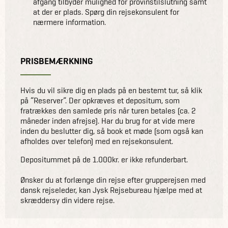
afgang tilbyder mulighed for provinstilslutning samt
at der er plads. Spørg din rejsekonsulent for
nærmere information.
PRISBEMÆRKNING
Hvis du vil sikre dig en plads på en bestemt tur, så klik
på ”Reserver”. Der opkræves et depositum, som
fratrækkes den samlede pris når turen betales (ca. 2
måneder inden afrejse). Har du brug for at vide mere
inden du beslutter dig, så book et møde (som også kan
afholdes over telefon) med en rejsekonsulent.
Depositummet på de 1.000kr. er ikke refunderbart.
Ønsker du at forlænge din rejse efter grupperejsen med
dansk rejseleder, kan Jysk Rejsebureau hjælpe med at
skræddersy din videre rejse.