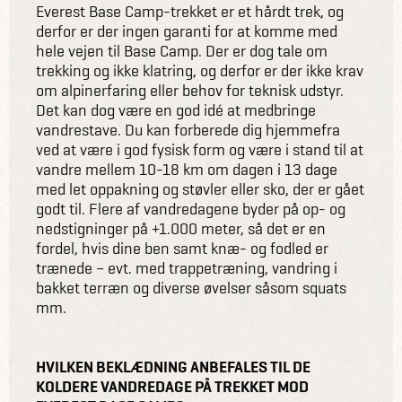
Everest Base Camp-trekket er et hårdt trek, og
derfor er der ingen garanti for at komme med
hele vejen til Base Camp. Der er dog tale om
trekking og ikke klatring, og derfor er der ikke krav
om alpinerfaring eller behov for teknisk udstyr.
Det kan dog være en god idé at medbringe
vandrestave. Du kan forberede dig hjemmefra
ved at være i god fysisk form og være i stand til at
vandre mellem 10-18 km om dagen i 13 dage
med let oppakning og støvler eller sko, der er gået
godt til. Flere af vandredagene byder på op- og
nedstigninger på +1.000 meter, så det er en
fordel, hvis dine ben samt knæ- og fodled er
trænede – evt. med trappetræning, vandring i
bakket terræn og diverse øvelser såsom squats
mm.
HVILKEN BEKLÆDNING ANBEFALES TIL DE
KOLDERE VANDREDAGE PÅ TREKKET MOD