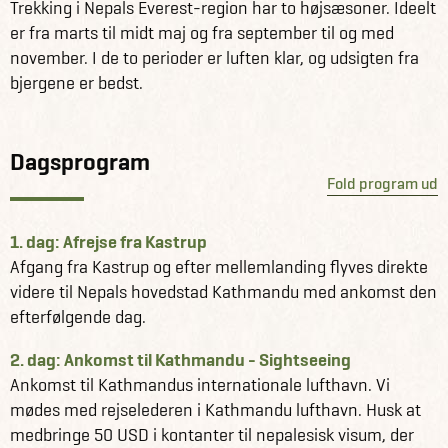
Trekking i Nepals Everest-region har to højsæsoner. Ideelt
På turen bliver der selvfølgelig også tid til at opleve Nepals
er fra marts til midt maj og fra september til og med
hovedstad Kathmandu med de smalle stræder, historiske
november. I de to perioder er luften klar, og udsigten fra
templer, imponerende stupaer og livlige markeder.
bjergene er bedst.
Der er 13 dages trekking på denne 19 dages tur, og
dermed god tid til akklimatisering.
Dagsprogram
Fold program ud
Vi tilbyder også denne tur uden dansk rejseleder, se den
her
1. dag: Afrejse fra Kastrup
Afgang fra Kastrup og efter mellemlanding flyves direkte
videre til Nepals hovedstad Kathmandu med ankomst den
efterfølgende dag.
2. dag: Ankomst til Kathmandu - Sightseeing
Ankomst til Kathmandus internationale lufthavn. Vi
mødes med rejselederen i Kathmandu lufthavn. Husk at
medbringe 50 USD i kontanter til nepalesisk visum, der