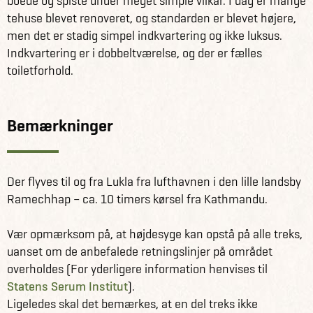
boede og spiste under meget simple vilkår. I dag er mange
tehuse blevet renoveret, og standarden er blevet højere,
men det er stadig simpel indkvartering og ikke luksus.
Indkvartering er i dobbeltværelse, og der er fælles
toiletforhold.
Bemærkninger
Der flyves til og fra Lukla fra lufthavnen i den lille landsby
Ramechhap – ca. 10 timers kørsel fra Kathmandu.
Vær opmærksom på, at højdesyge kan opstå på alle treks,
uanset om de anbefalede retningslinjer på området
overholdes (For yderligere information henvises til
Statens Serum Institut
).
Ligeledes skal det bemærkes, at en del treks ikke