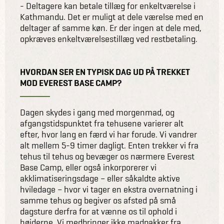
- Deltagere kan betale tillæg for enkeltværelse i
Kathmandu. Det er muligt at dele værelse med en
deltager af samme køn. Er der ingen at dele med,
opkræves enkeltværelsestillæg ved restbetaling.
HVORDAN SER EN TYPISK DAG UD PÅ TREKKET
MOD EVEREST BASE CAMP?
Dagen skydes i gang med morgenmad, og
afgangstidspunktet fra tehusene varierer alt
efter, hvor lang en færd vi har forude. Vi vandrer
alt mellem 5-9 timer dagligt. Enten trekker vi fra
tehus til tehus og bevæger os nærmere Everest
Base Camp, eller også inkorporerer vi
akklimatiseringsdage – eller såkaldte aktive
hviledage – hvor vi tager en ekstra overnatning i
samme tehus og begiver os afsted på små
dagsture derfra for at vænne os til ophold i
højderne. Vi medbringer ikke madpakker fra