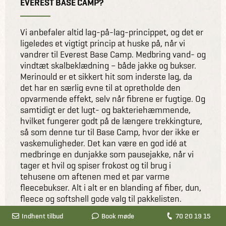
EVEREST BASE CAMP?
Vi anbefaler altid lag-på-lag-princippet, og det er
ligeledes et vigtigt princip at huske på, når vi
vandrer til Everest Base Camp. Medbring vand- og
vindtæt skalbeklædning – både jakke og bukser.
Merinould er et sikkert hit som inderste lag, da
det har en særlig evne til at opretholde den
opvarmende effekt, selv når fibrene er fugtige. Og
samtidigt er det lugt- og bakteriehæmmende,
hvilket fungerer godt på de længere trekkingture,
så som denne tur til Base Camp, hvor der ikke er
vaskemuligheder. Det kan være en god idé at
medbringe en dunjakke som pausejakke, når vi
tager et hvil og spiser frokost og til brug i
tehusene om aftenen med et par varme
fleecebukser. Alt i alt er en blanding af fiber, dun,
fleece og softshell gode valg til pakkelisten.
Medbring 3-4 vandresokker i uld – og handsker,
Indhent tilbud
Indhent tilbud
Book møde
Book møde
70 20 19 15
70 20 19 15
buff og hue.