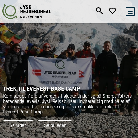
TREK TIL EVEREST BASE CAMP
Kom tæt på flere af verdens højeste tinder og på Sherpa folkets
betagende levevis. Jysk Rejsebureau inviterer dig med på et af
verdens mest legendariske og måske smukkeste treks til
Everest Base Camp.
Se video
Se billeder