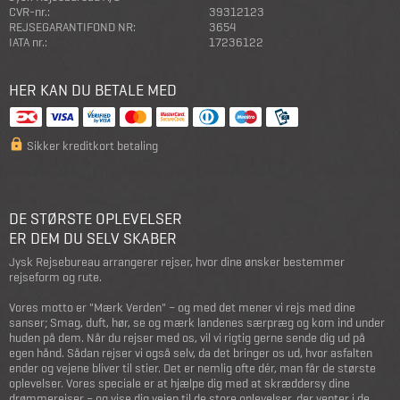
CVR-nr.:
39312123
REJSEGARANTIFOND NR:
3654
IATA nr.:
17236122
HER KAN DU BETALE MED
Sikker kreditkort betaling
DE STØRSTE OPLEVELSER
ER DEM DU SELV SKABER
Jysk Rejsebureau arrangerer rejser, hvor dine ønsker bestemmer
rejseform og rute.
Vores motto er "Mærk Verden" – og med det mener vi rejs med dine
sanser; Smag, duft, hør, se og mærk landenes særpræg og kom ind under
huden på dem. Når du rejser med os, vil vi rigtig gerne sende dig ud på
egen hånd. Sådan rejser vi også selv, da det bringer os ud, hvor asfalten
ender og vejene bliver til stier. Det er nemlig ofte dér, man får de største
oplevelser. Vores speciale er at hjælpe dig med at skræddersy dine
drømmerejser – og vise dig vejen til de store oplevelser, der venter i de