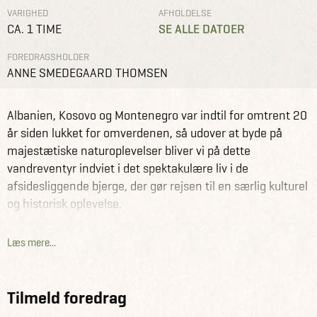
VARIGHED
AFHOLDELSE
CA. 1 TIME
SE ALLE DATOER
FOREDRAGSHOLDER
ANNE SMEDEGAARD THOMSEN
Foredrag
Webinar
Trekking på ruten Peaks of Balkans med dansk
Albanien, Kosovo og Montenegro var indtil for omtrent 20
rejseleder
år siden lukket for omverdenen, så udover at byde på
majestætiske naturoplevelser bliver vi på dette
vandreventyr indviet i det spektakulære liv i de
afsidesliggende bjerge, der gør rejsen til en særlig kulturel
og historisk oplevelse.
Vandreruten Peaks of the Balkans blev officielt indviet i
Læs mere...
2013, hvor formålet med ruten var at bringe
befolkningsgrupperne i en tidligere splittet bjergregion
tættere sammen. Ruten bidrager til at tiltrække turister til
Tilmeld foredrag
området og dermed øge indtægterne til den