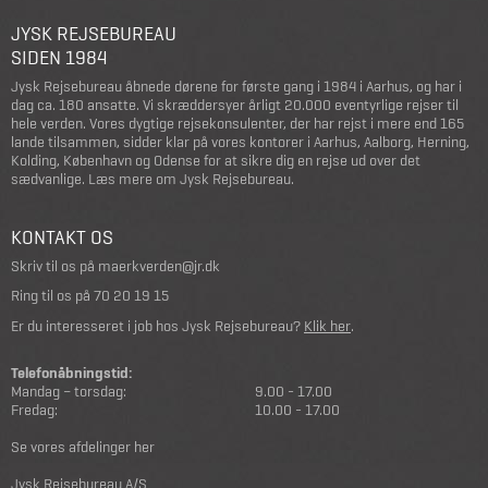
JYSK REJSEBUREAU
SIDEN 1984
Jysk Rejsebureau åbnede dørene for første gang i 1984 i Aarhus, og har i
dag ca. 180 ansatte. Vi skræddersyer årligt 20.000 eventyrlige rejser til
hele verden. Vores dygtige rejsekonsulenter, der har rejst i mere end 165
lande tilsammen, sidder klar på vores kontorer i Aarhus, Aalborg, Herning,
Kolding, København og Odense for at sikre dig en rejse ud over det
sædvanlige.
Læs mere om Jysk Rejsebureau
.
KONTAKT OS
Skriv til os på
maerkverden@jr.dk
Ring til os på
70 20 19 15
Er du interesseret i job hos Jysk Rejsebureau?
Klik her
.
Telefonåbningstid:
Mandag – torsdag:
9.00 - 17.00
Fredag:
10.00 - 17.00
Se vores afdelinger her
Jysk Rejsebureau A/S