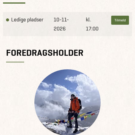
marginaliserede lokalbefolkning, hvilket samtidig kan
være med til at stoppe affolkning og sikre bevaring af den
smukke natur og kulturarv.
Ledige pladser
10-11-
kl.
Tilmeld
2026
17:00
Udover at fortælle om turen vil jeg komme ind på, hvad
turen kræver af dig, vigtige praktiske foranstaltninger og
tidspunkter for kommende ture. Jeg vil vise jer smukke og
FOREDRAGSHOLDER
naturskønne billeder fra Peaks of Balkans, der rigtigt kan
få eventyrlysten frem – og der vil selvfølgelig være god tid
til diverse spørgsmål.
Jeg glæder mig til en hyggelig aften med jer.
Vandrehilsner fra
Anne Smedegaard Thomsen
OBS: Vi gør opmærksom på, at dette er et
inspirationswebinar om destinationen. Vi anbefaler