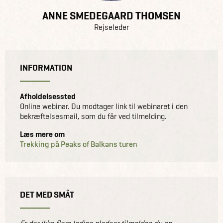
derfor, at du booker et møde efterfølgende for mere
ANNE SMEDEGAARD THOMSEN
detaljeret info om priser og muligheder på din
Rejseleder
skræddersyede rejse.
INFORMATION
Afholdelsessted
Online webinar. Du modtager link til webinaret i den
bekræftelsesmail, som du får ved tilmelding.
Læs mere om
Trekking på Peaks of Balkans turen
DET MED SMÅT