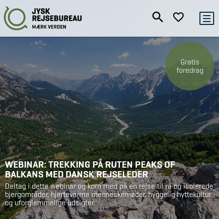
Gratis
foredrag
WEBINAR: TREKKING PÅ RUTEN PEAKS OF
BALKANS MED DANSK REJSELEDER
Deltag i dette webinar og kom med på en rejse til rå og isolerede
bjergområder, hjertevarme menneskemøder, hyggelig hyttekultur
og uforglemmelige udsigter.