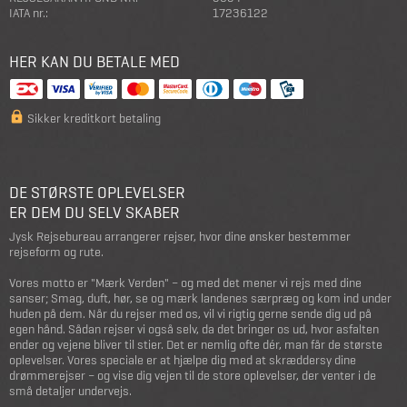
IATA nr.:
17236122
HER KAN DU BETALE MED
Sikker kreditkort betaling
DE STØRSTE OPLEVELSER
ER DEM DU SELV SKABER
Jysk Rejsebureau arrangerer rejser, hvor dine ønsker bestemmer
rejseform og rute.
Vores motto er "Mærk Verden" – og med det mener vi rejs med dine
sanser; Smag, duft, hør, se og mærk landenes særpræg og kom ind under
huden på dem. Når du rejser med os, vil vi rigtig gerne sende dig ud på
egen hånd. Sådan rejser vi også selv, da det bringer os ud, hvor asfalten
ender og vejene bliver til stier. Det er nemlig ofte dér, man får de største
oplevelser. Vores speciale er at hjælpe dig med at skræddersy dine
drømmerejser – og vise dig vejen til de store oplevelser, der venter i de
små detaljer undervejs.