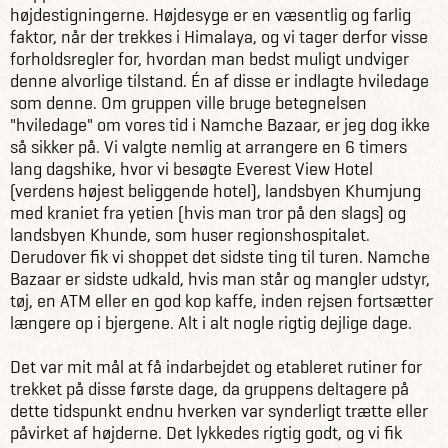
højdestigningerne. Højdesyge er en væsentlig og farlig
faktor, når der trekkes i Himalaya, og vi tager derfor visse
forholdsregler for, hvordan man bedst muligt undviger
denne alvorlige tilstand. Én af disse er indlagte hviledage
som denne. Om gruppen ville bruge betegnelsen
"hviledage" om vores tid i Namche Bazaar, er jeg dog ikke
så sikker på. Vi valgte nemlig at arrangere en 6 timers
lang dagshike, hvor vi besøgte Everest View Hotel
(verdens højest beliggende hotel), landsbyen Khumjung
med kraniet fra yetien (hvis man tror på den slags) og
landsbyen Khunde, som huser regionshospitalet.
Derudover fik vi shoppet det sidste ting til turen. Namche
Bazaar er sidste udkald, hvis man står og mangler udstyr,
tøj, en ATM eller en god kop kaffe, inden rejsen fortsætter
længere op i bjergene. Alt i alt nogle rigtig dejlige dage.
Det var mit mål at få indarbejdet og etableret rutiner for
trekket på disse første dage, da gruppens deltagere på
dette tidspunkt endnu hverken var synderligt trætte eller
påvirket af højderne. Det lykkedes rigtig godt, og vi fik