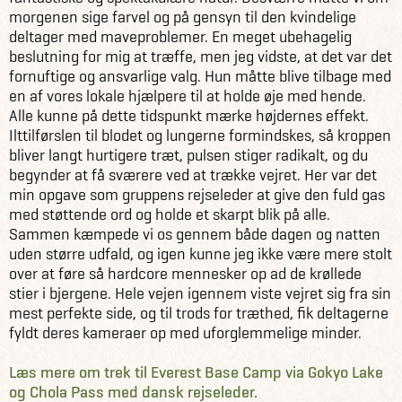
morgenen sige farvel og på gensyn til den kvindelige
deltager med maveproblemer. En meget ubehagelig
beslutning for mig at træffe, men jeg vidste, at det var det
fornuftige og ansvarlige valg. Hun måtte blive tilbage med
en af vores lokale hjælpere til at holde øje med hende.
Alle kunne på dette tidspunkt mærke højdernes effekt.
Ilttilførslen til blodet og lungerne formindskes, så kroppen
bliver langt hurtigere træt, pulsen stiger radikalt, og du
begynder at få sværere ved at trække vejret. Her var det
min opgave som gruppens rejseleder at give den fuld gas
med støttende ord og holde et skarpt blik på alle.
Sammen kæmpede vi os gennem både dagen og natten
uden større udfald, og igen kunne jeg ikke være mere stolt
over at føre så hardcore mennesker op ad de krøllede
stier i bjergene. Hele vejen igennem viste vejret sig fra sin
mest perfekte side, og til trods for træthed, fik deltagerne
fyldt deres kameraer op med uforglemmelige minder.
Læs mere om trek til Everest Base Camp via Gokyo Lake
og Chola Pass med dansk rejseleder.