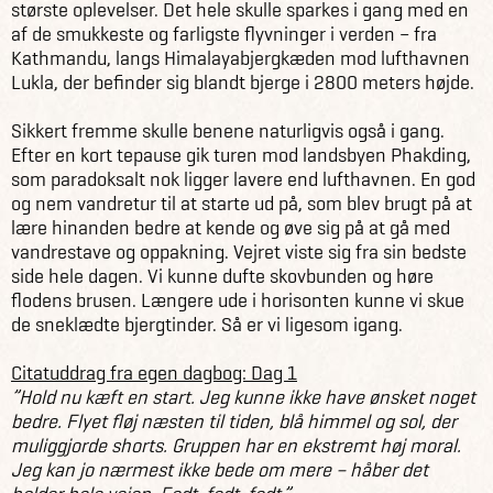
største oplevelser. Det hele skulle sparkes i gang med en
af de smukkeste og farligste flyvninger i verden – fra
Kathmandu, langs Himalayabjergkæden mod lufthavnen
Lukla, der befinder sig blandt bjerge i 2800 meters højde.
Sikkert fremme skulle benene naturligvis også i gang.
Efter en kort tepause gik turen mod landsbyen Phakding,
som paradoksalt nok ligger lavere end lufthavnen. En god
og nem vandretur til at starte ud på, som blev brugt på at
lære hinanden bedre at kende og øve sig på at gå med
vandrestave og oppakning. Vejret viste sig fra sin bedste
side hele dagen. Vi kunne dufte skovbunden og høre
flodens brusen. Længere ude i horisonten kunne vi skue
de sneklædte bjergtinder. Så er vi ligesom igang.
Citatuddrag fra egen dagbog: Dag 1
”Hold nu kæft en start. Jeg kunne ikke have ønsket noget
bedre. Flyet fløj næsten til tiden, blå himmel og sol, der
muliggjorde shorts. Gruppen har en ekstremt høj moral.
Jeg kan jo nærmest ikke bede om mere – håber det