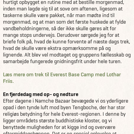
hurtigt opbygget en rutine med at bestille morgenmad,
inden man lagde sig til at sove om aftenen, ligesom at
taskerne skulle være pakket, når man mødte ind til
morgenmad, og at man som det første huskede at fylde
vandbeholdningerne, så der ikke skulle gøres alt for
mange stops undervejs. Derudover sørgede jeg for at
briefe folk på, hvad de kunne forvente af næste dags trek,
hvad de skulle være ekstra opmærksomme på og
lignende. Alt blev vel modtaget og gruppens fællesskab og
samarbejde fungerede gnidningsfrit under hele turen.
Læs mere om trek til Everest Base Camp med Lothar
Friis.
En fjerdedag med op- og nedture
Efter dagene i Namche Bazaar bevægede vi os yderligere
opad i den tynde luft mod byen Tengboche, der har stor
religiøs betydning for hele Everest-regionen. I denne by
ligger områdets største buddhistiske kloster, og vi
benyttede muligheden for at kigge ind og overvære
eftermiddagsbønnen. Det er en speciel oplevelse at