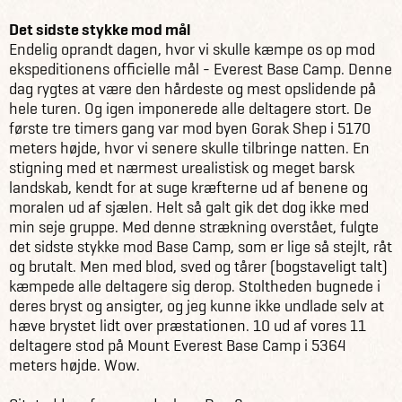
Det sidste stykke mod mål
Endelig oprandt dagen, hvor vi skulle kæmpe os op mod
ekspeditionens officielle mål - Everest Base Camp. Denne
dag rygtes at være den hårdeste og mest opslidende på
hele turen. Og igen imponerede alle deltagere stort. De
første tre timers gang var mod byen Gorak Shep i 5170
meters højde, hvor vi senere skulle tilbringe natten. En
stigning med et nærmest urealistisk og meget barsk
landskab, kendt for at suge kræfterne ud af benene og
moralen ud af sjælen. Helt så galt gik det dog ikke med
min seje gruppe. Med denne strækning overstået, fulgte
det sidste stykke mod Base Camp, som er lige så stejlt, råt
og brutalt. Men med blod, sved og tårer (bogstaveligt talt)
kæmpede alle deltagere sig derop. Stoltheden bugnede i
deres bryst og ansigter, og jeg kunne ikke undlade selv at
hæve brystet lidt over præstationen. 10 ud af vores 11
deltagere stod på Mount Everest Base Camp i 5364
meters højde. Wow.