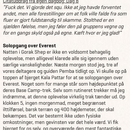
Citatuddrag fra egen dagbog: Dag 8
”Fuck det. Vi gjorde det squ. Ikke at jeg havde forventet
andet, men alle forestillinger om at folk ville falde fra som
fluer er gjort fuldstændig til skamme. Stolthed er en
sjælden følelse, men jeg føler den på gruppens vegne og
for en gangs skyld også på egne. Kæft hvor er jeg glad!”
Solopgang over Everest
Natten i Gorak Shep er ikke en voldsomt behagelig
oplevelse, men alligevel klarede alle sig igennem uden
særlige vanskeligheder. Næste morgen stod jeg, tre af
vores deltagere og guiden Pemba tidligt op. Vi skulle op på
toppen af bjerget Kala Pattar for at se solopgangen over
Everest. Noget som for mange står som højdepunktet på
deres Base Camp-trek. Selv som rutineret trekker må jeg
indrømme, at denne oplevelse virkelig trak tænder ud. Op
klokken 5, ingen morgenmad, meget begrænset
ilttilførsel, barsk terræn og 400 højdemeter, der skal
bekæmpes. Det var bestemt ikke uden fysiske
omkostninger, men gevinsten var det hele værd. Vi fik
bjerget for os selv, og overværede den mest fantastiske