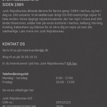
SIDEN 1984
Jysk Rejsebureau åbnede dørene for første gang i 1984 i Aarhus, og har i
dag ca. 180 ansatte. Vi skræddersyer årligt 20.000 eventyrlige rejser til
hele verden. Vores dygtige rejsekonsulenter, der har rejst i mere end 165
lande tilsammen, sidder klar på vores kontorer i Aarhus, Aalborg, Herning,
Kolding, København og Odense for at sikre dig en rejse ud over det
sædvanlige.
Læs mere om Jysk Rejsebureau
.
KONTAKT OS
Skriv til os på
maerkverden@jr.dk
Ring til os på
70 20 19 15
Er du interesseret i job hos Jysk Rejsebureau?
Klik her
.
Telefonåbningstid:
Mandag – torsdag:
9.00 - 17.00
Fredag:
10.00 - 17.00
Se vores afdelinger her
Jysk Rejsebureau A/S
CVR-nr.:
39312123
REJSEGARANTIFOND NR:
3654