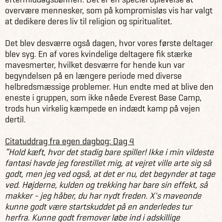
overvære mennesker, som på kompromisløs vis har valgt
at dedikere deres liv til religion og spiritualitet.
Det blev desværre også dagen, hvor vores første deltager
blev syg. En af vores kvindelige deltagere fik stærke
mavesmerter, hvilket desværre for hende kun var
begyndelsen på en længere periode med diverse
helbredsmæssige problemer. Hun endte med at blive den
eneste i gruppen, som ikke nåede Everest Base Camp,
trods hun virkelig kæmpede en indædt kamp på vejen
dertil.
Citatuddrag fra egen dagbog: Dag 4
”Hold kæft, hvor det stadig bare spiller! Ikke i min vildeste
fantasi havde jeg forestillet mig, at vejret ville arte sig så
godt, men jeg ved også, at det er nu, det begynder at tage
ved. Højderne, kulden og trekking har bare sin effekt, så
makker - jeg håber, du har nydt freden. X's maveonde
kunne godt være startskuddet på en anderledes tur
herfra. Kunne godt fremover løbe ind i adskillige