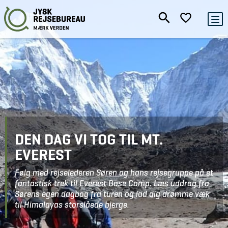
DEN DAG VI TOG TIL MT.
EVEREST
Følg med rejselederen Søren og hans rejsegruppe på et
fantastisk trek til Everest Base Camp. Læs uddrag fra
Sørens egen dagbog fra turen og lad dig drømme væk
til Himalayas storslåede bjerge.