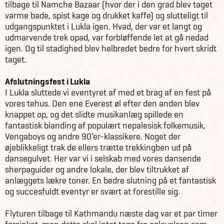
tilbage til Namche Bazaar (hvor der i den grad blev taget
varme bade, spist kage og drukket kaffe) og slutteligt til
udgangspunktet i Lukla igen. Hvad, der var et langt og
udmarvende trek opad, var forbløffende let at gå nedad
igen. Og til stadighed blev helbredet bedre for hvert skridt
taget.
Afslutningsfest i Lukla
I Lukla sluttede vi eventyret af med et brag af en fest på
vores tehus. Den ene Everest øl efter den anden blev
knappet op, og det slidte musikanlæg spillede en
fantastisk blanding af populært nepalesisk folkemusik,
Vengaboys og andre 90’er-klassikere. Noget der
øjeblikkeligt trak de ellers trætte trekkingben ud på
dansegulvet. Her var vi i selskab med vores dansende
sherpaguider og andre lokale, der blev tiltrukket af
anlæggets lækre toner. En bedre slutning på et fantastisk
og succesfuldt eventyr er svært at forestille sig.
Flyturen tilbage til Kathmandu næste dag var et par timer