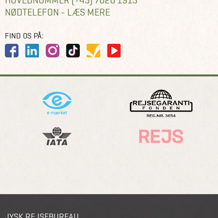
HOVEDNUMMER (+45) 7020 1915
NØDTELEFON - LÆS MERE
FIND OS PÅ:
JYSK REJSEBUREAU