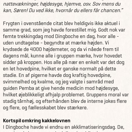
nattevækninger, højdesyge, hjemve, osv. Sov mens du
kan, Søren! Du ved ikke, hvornår du ellers får chancen.”
Frygten i ovenstående citat blev heldigvis ikke aktuel i
samme grad, som jeg havde forestillet mig. Godt nok var
femte trekkingdag mod Dingboche en dag, hvor alle -
uden undtagelse - begyndte at mærke højden. Vi
krydsede de 4000 højdemeter, og da vi nåede frem til
dagens mål, kunne alle i gruppen mærke, hvor hovedet
sidder på kroppen. Hos alle på nær en enkelt var det dog
en let hovedpine, hvilket er ganske normalt på dette
stadie. En af pigerne havde dog kraftig hovedpine,
svimmelhed og kvalme, og jeg valgte i samråd med
guiden Pemba at give hende medicin mod højdesyge,
hvilket øjeblikkeligt afhjalp problemet. Gruppens moral var
stadig tårnhøj, og efterhånden blev de interne jokes flere
og flere, og fællesskabet blev stærkere.
Kortspil omkring kakkelovnen
I Dingboche havde vi endnu en akklimatiseringsdag. De,