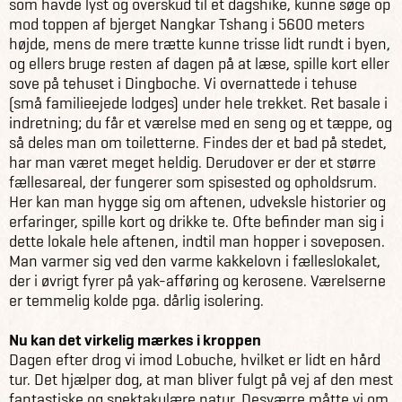
som havde lyst og overskud til et dagshike, kunne søge op
mod toppen af bjerget Nangkar Tshang i 5600 meters
højde, mens de mere trætte kunne trisse lidt rundt i byen,
og ellers bruge resten af dagen på at læse, spille kort eller
sove på tehuset i Dingboche. Vi overnattede i tehuse
(små familieejede lodges) under hele trekket. Ret basale i
indretning; du får et værelse med en seng og et tæppe, og
så deles man om toiletterne. Findes der et bad på stedet,
har man været meget heldig. Derudover er der et større
fællesareal, der fungerer som spisested og opholdsrum.
Her kan man hygge sig om aftenen, udveksle historier og
erfaringer, spille kort og drikke te. Ofte befinder man sig i
dette lokale hele aftenen, indtil man hopper i soveposen.
Man varmer sig ved den varme kakkelovn i fælleslokalet,
der i øvrigt fyrer på yak-afføring og kerosene. Værelserne
er temmelig kolde pga. dårlig isolering.
Nu kan det virkelig mærkes i kroppen
Dagen efter drog vi imod Lobuche, hvilket er lidt en hård
tur. Det hjælper dog, at man bliver fulgt på vej af den mest
fantastiske og spektakulære natur. Desværre måtte vi om