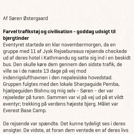
Råd & inspiration
Blog
Den dag vi tog til Mt. Everest
Af Søren Østergaard
Farvel trafikstøj og civilisation - goddag udsigt til
bjergtinder
Eventyret startede en klar novembermorgen, da en
gruppe med 11 af Jysk Rejsebureaus rejsende checkede
ud af deres hotel i Kathmandu og satte sig ind i en beskidt
bus. Den skulle køre dem gennem den sidste trafik, de
ville se i de næste 13 dage på vej mod
indenrigslufthavnen i den nepalesiske hovedstad.
Gruppen fulgtes med den lokale Sherpaguide Pemba,
hjælpeguiden Bishnu og mig selv - Søren - der var
rejseleder på turen. Sammen var vi på vej ud på et vildt
eventyr; trekking på verdens højeste bjerg. Målet var
Everest Base Camp.
De rejsende var spændte. Det kunne tydeligt ses i deres
ansigter. De vidste, at foran dem ventede en af deres livs