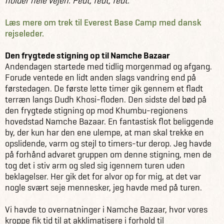
holder hele vejen. Fedt, fedt, fedt.”
Læs mere om trek til Everest Base Camp med dansk
rejseleder.
Den frygtede stigning op til Namche Bazaar
Andendagen startede med tidlig morgenmad og afgang.
Forude ventede en lidt anden slags vandring end på
førstedagen. De første lette timer gik gennem et fladt
terræn langs Dudh Khosi-floden. Den sidste del bød på
den frygtede stigning op mod Khumbu-regionens
hovedstad Namche Bazaar. En fantastisk flot beliggende
by, der kun har den ene ulempe, at man skal trekke en
opslidende, varm og stejl to timers-tur derop. Jeg havde
på forhånd advaret gruppen om denne stigning, men de
tog det i stiv arm og sled sig igennem turen uden
beklagelser. Her gik det for alvor op for mig, at det var
nogle svært seje mennesker, jeg havde med på turen.
Vi havde to overnatninger i Namche Bazaar, hvor vores
kroppe fik tid til at akklimatisere i forhold til