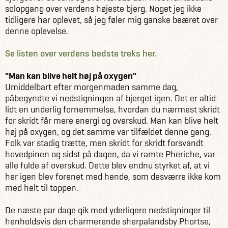
solopgang over verdens højeste bjerg. Noget jeg ikke
tidligere har oplevet, så jeg føler mig ganske beæret over
denne oplevelse.
Se listen over verdens bedste treks her.
"Man kan blive helt høj på oxygen"
Umiddelbart efter morgenmaden samme dag,
påbegyndte vi nedstigningen af bjerget igen. Det er altid
lidt en underlig fornemmelse, hvordan du nærmest skridt
for skridt får mere energi og overskud. Man kan blive helt
høj på oxygen, og det samme var tilfældet denne gang.
Folk var stadig trætte, men skridt for skridt forsvandt
hovedpinen og sidst på dagen, da vi ramte Pheriche, var
alle fulde af overskud. Dette blev endnu styrket af, at vi
her igen blev forenet med hende, som desværre ikke kom
med helt til toppen.
De næste par dage gik med yderligere nedstigninger til
henholdsvis den charmerende sherpalandsby Phortse,