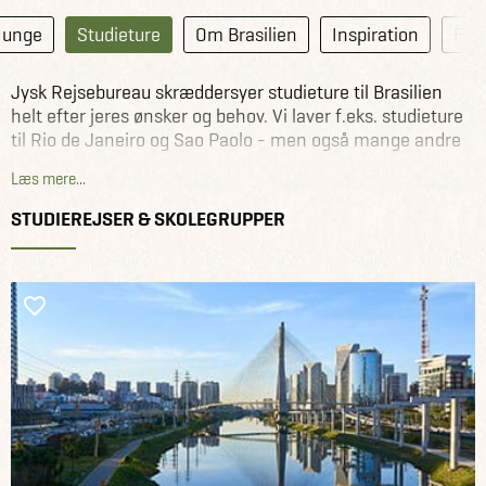
r unge
Studieture
Om Brasilien
Inspiration
For
Jysk Rejsebureau skræddersyer studieture til Brasilien
helt efter jeres ønsker og behov. Vi laver f.eks. studieture
til Rio de Janeiro og Sao Paolo - men også mange andre
byer i Brasilien.
Læs mere...
Med vores samarbejdspartnere i Brasilien kan vi lave et
STUDIEREJSER & SKOLEGRUPPER
fuldt program til jeres studietur, som sikrer, at det faglige
indhold på studierejsen er i top. Udover flybilletter kan vi
f.eks. hjælpe med at arrangere besøg på virksomheder,
skoler og museer m.m. Kort sagt - vi kan sørge for det
hele.
Se alle studieture og studierejser her