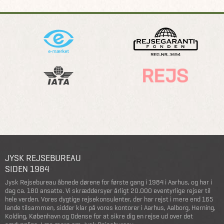
JYSK REJSEBUREAU
SIDEN 1984
Jysk Rejsebureau åbnede dørene for første gang i 1984 i Aarhus, og har i
dag ca. 180 ansatte. Vi skræddersyer årligt 20.000 eventyrlige rejser til
hele verden. Vores dygtige rejsekonsulenter, der har rejst i mere end 165
lande tilsammen, sidder klar på vores kontorer i Aarhus, Aalborg, Herning,
Kolding, København og Odense for at sikre dig en rejse ud over det