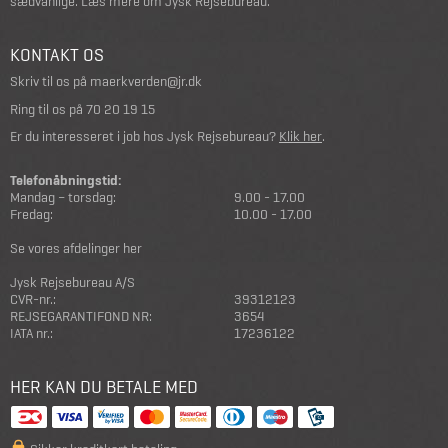
sædvanlige.
Læs mere om Jysk Rejsebureau
.
KONTAKT OS
Skriv til os på
maerkverden@jr.dk
Ring til os på
70 20 19 15
Er du interesseret i job hos Jysk Rejsebureau?
Klik her
.
Telefonåbningstid:
Mandag – torsdag:
9.00 - 17.00
Fredag:
10.00 - 17.00
Se vores afdelinger her
Jysk Rejsebureau A/S
CVR-nr.:
39312123
REJSEGARANTIFOND NR:
3654
IATA nr.:
17236122
HER KAN DU BETALE MED