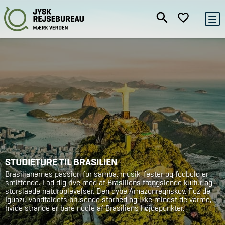
STUDIETURE TIL BRASILIEN
Brasilianernes passion for samba, musik, fester og fodbold er
smittende. Lad dig rive med af Brasiliens fængslende kultur og
storslåede naturoplevelser. Den dybe Amazonregnskov, Foz de
Iguazu vandfaldets brusende storhed og ikke mindst de varme,
hvide strande er bare nogle af Brasiliens højdepunkter.