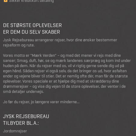
Sikker kreditkort betaling
DE STØRSTE OPLEVELSER
ER DEM DU SELV SKABER
Jysk Rejsebureau arrangerer rejser, hvor dine ønsker bestemmer
rejseform og rute.
Vores motto er "Mærk Verden" – og med det mener vi rejs med dine
sanser; Smag, duft, hør, se og mærk landenes særpræg og kom ind under
huden på dem. Når du rejser med os, vil vi rigtig gerne sende dig ud på
egen hånd. Sådan rejser vi også selv, da det bringer os ud, hvor asfalten
ender og vejene bliver til stier. Det er nemlig ofte dér, man får de største
oplevelser. Vores speciale er at hjælpe dig med at skræddersy dine
drømmerejser – og vise dig vejen til de store oplevelser, der venter i de
små detaljer undervejs.
Jo før du rejser, jo længere varer minderne...
JYSK REJSEBUREAU
TILBYDER BL.A.:
Jordomrejser