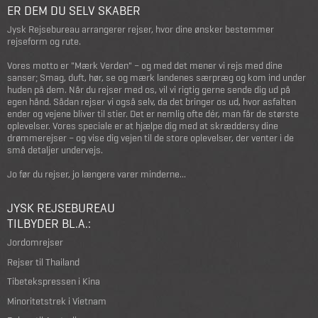
ER DEM DU SELV SKABER
Jysk Rejsebureau arrangerer rejser, hvor dine ønsker bestemmer
rejseform og rute.
Vores motto er "Mærk Verden" – og med det mener vi rejs med dine
sanser; Smag, duft, hør, se og mærk landenes særpræg og kom ind under
huden på dem. Når du rejser med os, vil vi rigtig gerne sende dig ud på
egen hånd. Sådan rejser vi også selv, da det bringer os ud, hvor asfalten
ender og vejene bliver til stier. Det er nemlig ofte dér, man får de største
oplevelser. Vores speciale er at hjælpe dig med at skræddersy dine
drømmerejser – og vise dig vejen til de store oplevelser, der venter i de
små detaljer undervejs.
Jo før du rejser, jo længere varer minderne...
JYSK REJSEBUREAU
TILBYDER BL.A.:
Jordomrejser
Rejser til Thailand
Tibetekspressen i Kina
Minoritetstrek i Vietnam