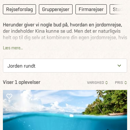
Rejseforslag
Grupperejser
Firmarejser
Studiet
Herunder giver vi nogle bud på, hvordan en jordomrejse,
der indeholder Kina kunne se ud. Men det er naturligvis
helt op til dig selv at kombinere din egen jordomrejse, hvis
ikke et af forslagene har fanget din interesse.
Læs mere...
Se alle inspirationsforslagene til jordomrejser i hele
verden
Viser 1 oplevelser
VARIGHED
PRIS