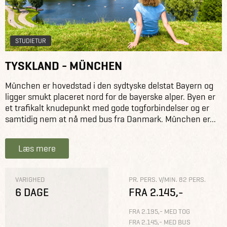
STUDIETUR
TYSKLAND - MÜNCHEN
München er hovedstad i den sydtyske delstat Bayern og
ligger smukt placeret nord for de bayerske alper. Byen er
et trafikalt knudepunkt med gode togforbindelser og er
samtidig nem at nå med bus fra Danmark. München er...
Læs mere
VARIGHED
PR. PERS. V/MIN. 82 PERS.
6 DAGE
FRA 2.145,-
FRA 2.195,- MED TOG
FRA 2.145,- MED BUS