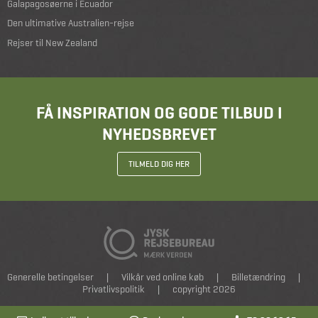
Galapagosøerne i Ecuador
Den ultimative Australien-rejse
Rejser til New Zealand
FÅ INSPIRATION OG GODE TILBUD I
NYHEDSBREVET
TILMELD DIG HER
Generelle betingelser
|
Vilkår ved online køb
|
Billetændring
|
Privatlivspolitik
|
copyright 2026