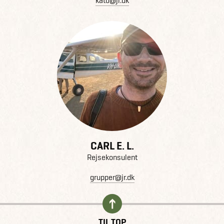
kato@jr.dk
CARL E. L.
Rejsekonsulent
grupper@jr.dk
TIL TOP