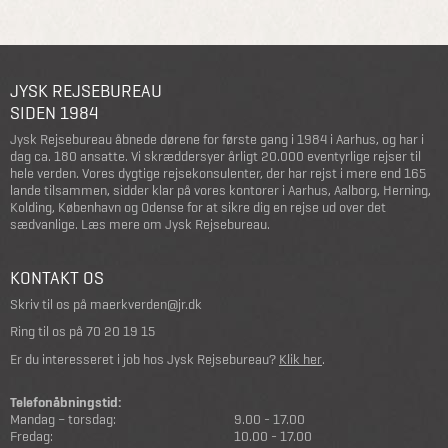
JYSK REJSEBUREAU
SIDEN 1984
Jysk Rejsebureau åbnede dørene for første gang i 1984 i Aarhus, og har i
dag ca. 180 ansatte. Vi skræddersyer årligt 20.000 eventyrlige rejser til
hele verden. Vores dygtige rejsekonsulenter, der har rejst i mere end 165
lande tilsammen, sidder klar på vores kontorer i Aarhus, Aalborg, Herning,
Kolding, København og Odense for at sikre dig en rejse ud over det
sædvanlige.
Læs mere om Jysk Rejsebureau
.
KONTAKT OS
Skriv til os på
maerkverden@jr.dk
Ring til os på
70 20 19 15
Er du interesseret i job hos Jysk Rejsebureau?
Klik her
.
Telefonåbningstid:
Mandag – torsdag:
9.00 - 17.00
Fredag:
10.00 - 17.00