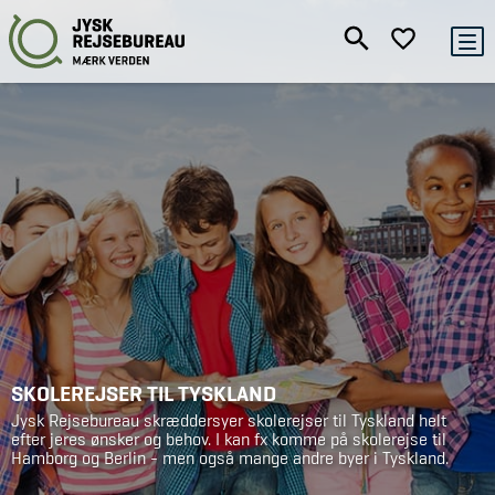
SKOLEREJSER TIL TYSKLAND
Jysk Rejsebureau skræddersyer skolerejser til Tyskland helt
efter jeres ønsker og behov. I kan fx komme på skolerejse til
Hamborg og Berlin - men også mange andre byer i Tyskland.