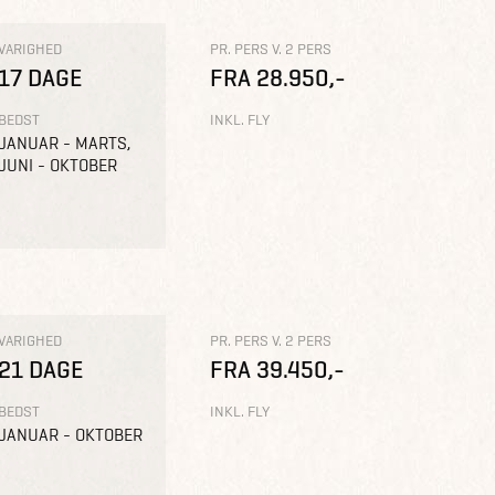
VARIGHED
PR. PERS V. 2 PERS
17 DAGE
FRA 28.950,-
BEDST
INKL. FLY
JANUAR - MARTS,
JUNI - OKTOBER
VARIGHED
PR. PERS V. 2 PERS
21 DAGE
FRA 39.450,-
BEDST
INKL. FLY
JANUAR - OKTOBER