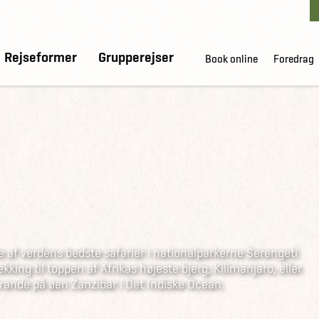
Rejseformer
Grupperejser
Book online
Foredrag
e af verdens bedste safarier i nationalparkerne Serengeti
ing til toppen af Afrikas højeste bjerg, Kilimanjaro, eller
rande på øen Zanzibar i Det Indiske Ocean.