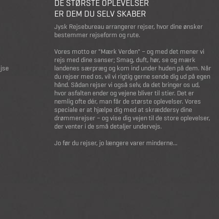
DE STØRSTE OPLEVELSER
ER DEM DU SELV SKABER
Jysk Rejsebureau arrangerer rejser, hvor dine ønsker
bestemmer rejseform og rute.
Vores motto er "Mærk Verden" – og med det mener vi
rejs med dine sanser; Smag, duft, hør, se og mærk
ejse
landenes særpræg og kom ind under huden på dem. Når
du rejser med os, vil vi rigtig gerne sende dig ud på egen
hånd. Sådan rejser vi også selv, da det bringer os ud,
hvor asfalten ender og vejene bliver til stier. Det er
nemlig ofte dér, man får de største oplevelser. Vores
speciale er at hjælpe dig med at skræddersy dine
drømmerejser – og vise dig vejen til de store oplevelser,
der venter i de små detaljer undervejs.
Jo før du rejser, jo længere varer minderne...