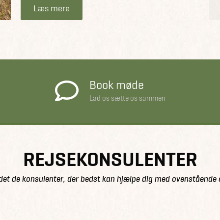
Læs mere
Book møde
Lad os sætte os sammen
REJSEKONSULENTER
det de konsulenter, der bedst kan hjælpe dig med ovenstående 