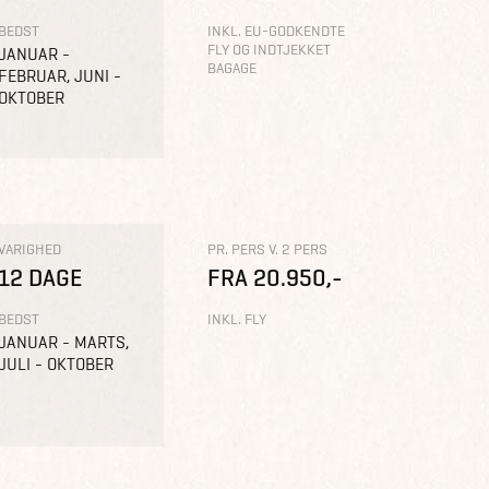
BEDST
INKL. EU-GODKENDTE
FLY OG INDTJEKKET
JANUAR -
BAGAGE
FEBRUAR, JUNI -
OKTOBER
VARIGHED
PR. PERS V. 2 PERS
12 DAGE
FRA 20.950,-
BEDST
INKL. FLY
JANUAR - MARTS,
JULI - OKTOBER