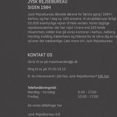
JYSK REJSEBUREAU
SIDEN 1984
Jysk Rejsebureau åbnede dørene for første gang i 1984 i
Aarhus, og har i dag ca. 180 ansatte. Vi skræddersyer årligt
20.000 eventyrlige rejser til hele verden. Vores dygtige
rejsekonsulenter, der har rejst i mere end 165 lande
tilsammen, sidder klar på vores kontorer i Aarhus, Aalborg,
Herning, Kolding, København og Odense for at sikre dig en r
ud over det sædvanlige.
Læs mere om Jysk Rejsebureau
.
KONTAKT OS
Skriv til os på
maerkverden@jr.dk
Ring til os på
70 20 19 15
Er du interesseret i job hos Jysk Rejsebureau?
Klik her
.
Telefonåbningstid:
Mandag – torsdag:
9.00 - 17.00
Fredag:
10.00 - 17.00
Se vores afdelinger her
Jysk Rejsebureau A/S