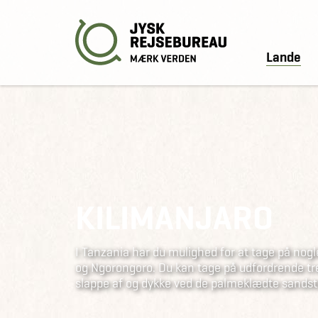
Lande
KILIMANJARO
I Tanzania har du mulighed for at tage på nogl
og Ngorongoro. Du kan tage på udfordrende trekk
slappe af og dykke ved de palmeklædte sandst