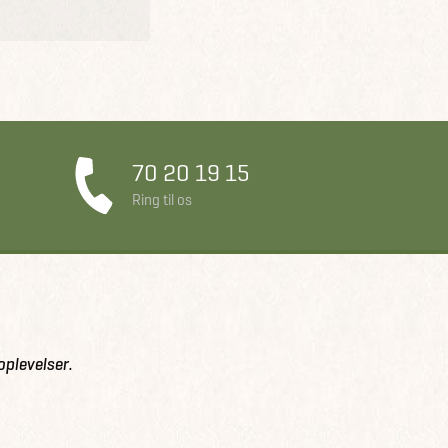
70 20 19 15
Ring til os
oplevelser.