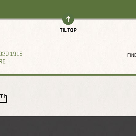
TIL TOP
020 1915
FIND
RE