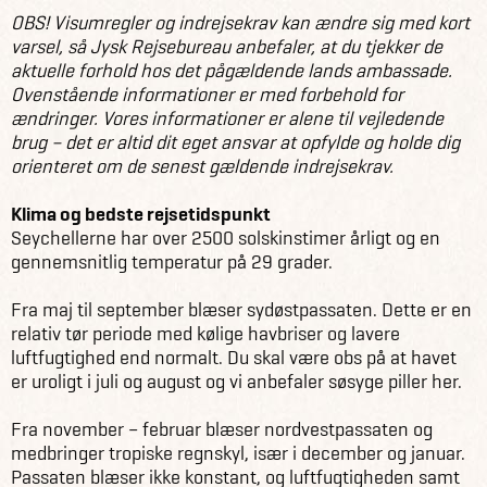
OBS! Visumregler og indrejsekrav kan ændre sig med kort
varsel, så Jysk Rejsebureau anbefaler, at du tjekker de
aktuelle forhold hos det pågældende lands ambassade.
Ovenstående informationer er med forbehold for
ændringer. Vores informationer er alene til vejledende
brug – det er altid dit eget ansvar at opfylde og holde dig
orienteret om de senest gældende indrejsekrav.
Klima og bedste rejsetidspunkt
Seychellerne har over 2500 solskinstimer årligt og en
gennemsnitlig temperatur på 29 grader.
Fra maj til september blæser sydøstpassaten. Dette er en
relativ tør periode med kølige havbriser og lavere
luftfugtighed end normalt. Du skal være obs på at havet
er uroligt i juli og august og vi anbefaler søsyge piller her.
Fra november – februar blæser nordvestpassaten og
medbringer tropiske regnskyl, især i december og januar.
Passaten blæser ikke konstant, og luftfugtigheden samt