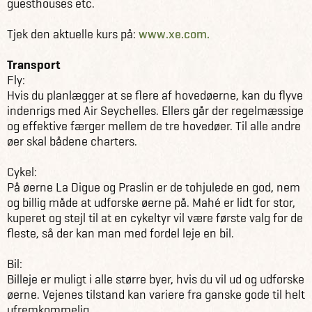
guesthouses etc.
Tjek den aktuelle kurs på:
www.xe.com.
Transport
Fly:
Hvis du planlægger at se flere af hovedøerne, kan du flyve
indenrigs med Air Seychelles. Ellers går der regelmæssige
og effektive færger mellem de tre hovedøer. Til alle andre
øer skal bådene charters.
Cykel:
På øerne La Digue og Praslin er de tohjulede en god, nem
og billig måde at udforske øerne på. Mahé er lidt for stor,
kuperet og stejl til at en cykeltyr vil være første valg for de
fleste, så der kan man med fordel leje en bil.
Bil:
Billeje er muligt i alle større byer, hvis du vil ud og udforske
øerne. Vejenes tilstand kan variere fra ganske gode til helt
ufremkommelig.