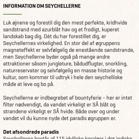
INFORMATION OM SEYCHELLERNE
Luk øjnene og forestil dig den mest perfekte, kridhvide
sandstrand med azurblåt hav og et frodigt, kuperet
landskab bag dig. Dét du har forestillet dig, er
Seychellernes virkelighed. En stor del af øgruppens
magneteffekt er selvfølgelig de enestående sandstrande,
men Seychellerne byder også på mange andre
attraktioner såsom jungleture, bådudflugter, snorkling,
naturreservater og selvfølgelig en masse historie og
kultur, som kommer til udtryk i hele den seychelliske
måde at leve og bo på.
Seychellerne er indbegrebet af bountyferie - her er intet
filter nødvendigt, da vandet virkeligt er SÅ blåt og
strandene virkeligt er SÅ hvide. Både over og under
vandet vil du kunne nyde det paradis øgruppen er.
Det afsondrede paradis
Seychellerne består af 115 idylliske koraløer i det indiske