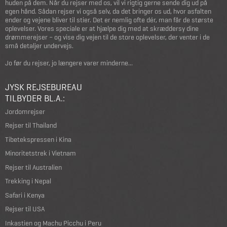
huden på dem. Når du rejser med os, vil vi rigtig gerne sende dig ud på
egen hånd. Sådan rejser vi også selv, da det bringer os ud, hvor asfalten
ender og vejene bliver til stier. Det er nemlig ofte dér, man får de største
oplevelser. Vores speciale er at hjælpe dig med at skræddersy dine
drømmerejser – og vise dig vejen til de store oplevelser, der venter i de
små detaljer undervejs.
Jo før du rejser, jo længere varer minderne...
JYSK REJSEBUREAU
TILBYDER BL.A.:
Jordomrejser
Rejser til Thailand
Tibetekspressen i Kina
Minoritetstrek i Vietnam
Rejser til Australien
Trekking i Nepal
Safari i Kenya
Rejser til USA
Inkastien og Machu Picchu i Peru