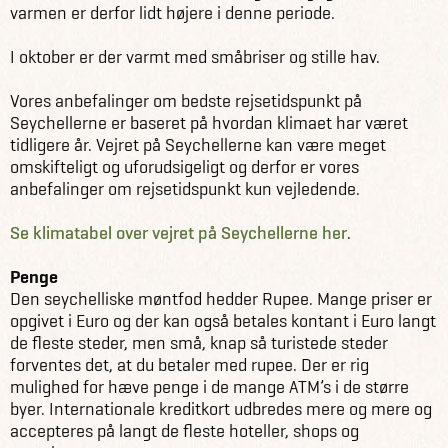
varmen er derfor lidt højere i denne periode.
I oktober er der varmt med småbriser og stille hav.
Vores anbefalinger om bedste rejsetidspunkt på
Seychellerne er baseret på hvordan klimaet har været
tidligere år. Vejret på Seychellerne kan være meget
omskifteligt og uforudsigeligt og derfor er vores
anbefalinger om rejsetidspunkt kun vejledende.
Se klimatabel over vejret på Seychellerne her
.
Penge
Den seychelliske møntfod hedder Rupee. Mange priser er
opgivet i Euro og der kan også betales kontant i Euro langt
de fleste steder, men små, knap så turistede steder
forventes det, at du betaler med rupee. Der er rig
mulighed for hæve penge i de mange ATM’s i de større
byer. Internationale kreditkort udbredes mere og mere og
accepteres på langt de fleste hoteller, shops og