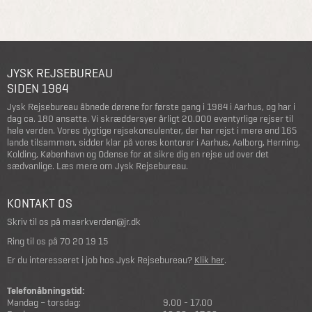
JYSK REJSEBUREAU
SIDEN 1984
Jysk Rejsebureau åbnede dørene for første gang i 1984 i Aarhus, og har i
dag ca. 180 ansatte. Vi skræddersyer årligt 20.000 eventyrlige rejser til
hele verden. Vores dygtige rejsekonsulenter, der har rejst i mere end 165
lande tilsammen, sidder klar på vores kontorer i Aarhus, Aalborg, Herning,
Kolding, København og Odense for at sikre dig en rejse ud over det
sædvanlige.
Læs mere om Jysk Rejsebureau
.
KONTAKT OS
Skriv til os på
maerkverden@jr.dk
Ring til os på
70 20 19 15
Er du interesseret i job hos Jysk Rejsebureau?
Klik her
.
Telefonåbningstid:
Mandag – torsdag:
9.00 - 17.00