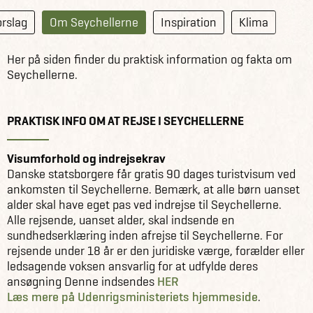
orslag
Om Seychellerne
Inspiration
Klima
Her på siden finder du praktisk information og fakta om
Seychellerne.
PRAKTISK INFO OM AT REJSE I SEYCHELLERNE
Visumforhold og indrejsekrav
Danske statsborgere får gratis 90 dages turistvisum ved
ankomsten til Seychellerne. Bemærk, at alle børn uanset
alder skal have eget pas ved indrejse til Seychellerne.
Alle rejsende, uanset alder, skal indsende en
sundhedserklæring inden afrejse til Seychellerne. For
rejsende under 18 år er den juridiske værge, forælder eller
ledsagende voksen ansvarlig for at udfylde deres
ansøgning Denne indsendes
HER
Læs mere på Udenrigsministeriets hjemmeside
.