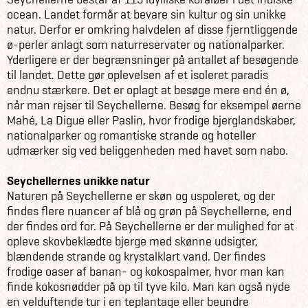
ocean. Landet formår at bevare sin kultur og sin unikke
natur. Derfor er omkring halvdelen af disse fjerntliggende
ø-perler anlagt som naturreservater og nationalparker.
Yderligere er der begrænsninger på antallet af besøgende
til landet. Dette gør oplevelsen af et isoleret paradis
endnu stærkere. Det er oplagt at besøge mere end én ø,
når man rejser til Seychellerne. Besøg for eksempel øerne
Mahé, La Digue eller Paslin, hvor frodige bjerglandskaber,
nationalparker og romantiske strande og hoteller
udmærker sig ved beliggenheden med havet som nabo.
Seychellernes unikke natur
Naturen på Seychellerne er skøn og uspoleret, og der
findes flere nuancer af blå og grøn på Seychellerne, end
der findes ord for. På Seychellerne er der mulighed for at
opleve skovbeklædte bjerge med skønne udsigter,
blændende strande og krystalklart vand. Der findes
frodige oaser af banan- og kokospalmer, hvor man kan
finde kokosnødder på op til tyve kilo. Man kan også nyde
en velduftende tur i en teplantage eller beundre