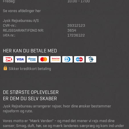
Fredag:
10.00 - 17.00
Se vores afdelinger her
Jysk Rejsebureau A/S
CVR-nr.:
39312123
REJSEGARANTIFOND NR:
3654
IATA nr.:
17236122
HER KAN DU BETALE MED
Sikker kreditkort betaling
DE STØRSTE OPLEVELSER
ER DEM DU SELV SKABER
Jysk Rejsebureau arrangerer rejser, hvor dine ønsker bestemmer
rejseform og rute.
Vores motto er "Mærk Verden" – og med det mener vi rejs med dine
sanser; Smag, duft, hør, se og mærk landenes særpræg og kom ind under