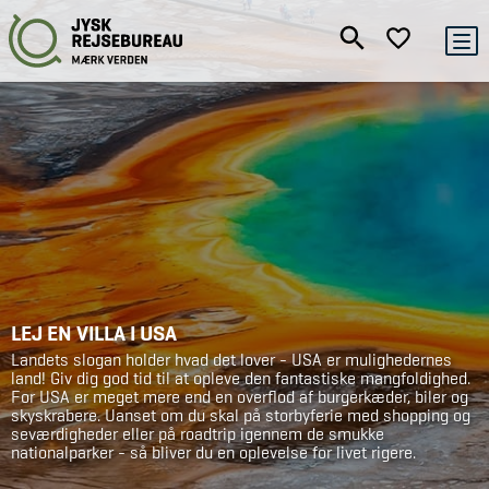
LEJ EN VILLA I USA
Landets slogan holder hvad det lover - USA er mulighedernes
land! Giv dig god tid til at opleve den fantastiske mangfoldighed.
For USA er meget mere end en overflod af burgerkæder, biler og
skyskrabere. Uanset om du skal på storbyferie med shopping og
seværdigheder eller på roadtrip igennem de smukke
nationalparker - så bliver du en oplevelse for livet rigere.