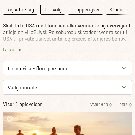
Rejseforslag
+ Tilvalg
Grupperejser
Studieture
Skal du til USA med familien eller vennerne og overvejer I
at leje en villa? Jysk Rejsebureau skræddersyer rejser til
USA til private uanset antal og præcis efter jeres behov,
ønsker og budget. Vi hjælper jer med at sammensætte en
Læs mere...
rejse, hvor I har jeres egen private villa i USA under jeres
ophold.
Har I andre ønsker til jeres rejse til USA i forhold til
overnatning, transfers, dagsture eller andet, så hjælper vi
naturligvis også med det. Kontakt os og hør mere.
Viser 1 oplevelser
VARIGHED
PRIS