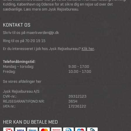
Kolding, København og Odense for at sikre dig en rejse ud over det
sædvanlige.
Læs mere om Jysk Rejsebureau
.
KONTAKT OS
Skriv til os på
maerkverden@jr.dk
Ring til os på
70 20 19 15
Er du interesseret i job hos Jysk Rejsebureau?
Klik her
.
Telefonåbningstid:
Mandag – torsdag:
9.00 - 17.00
Fredag:
10.00 - 17.00
Se vores afdelinger her
Jysk Rejsebureau A/S
CVR-nr.:
39312123
REJSEGARANTIFOND NR:
3654
IATA nr.:
17236122
HER KAN DU BETALE MED