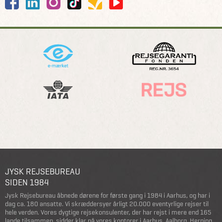
JYSK REJSEBUREAU
SIDEN 1984
Jysk Rejsebureau åbnede dørene for første gang i 1984 i Aarhus, og har i
dag ca. 180 ansatte. Vi skræddersyer årligt 20.000 eventyrlige rejser til
hele verden. Vores dygtige rejsekonsulenter, der har rejst i mere end 165
lande tilsammen, sidder klar på vores kontorer i Aarhus, Aalborg, Herning,