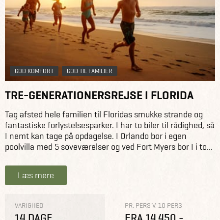
GOD KOMFORT
GOD TIL FAMILIER
TRE-GENERATIONERSREJSE I FLORIDA
Tag afsted hele familien til Floridas smukke strande og
fantastiske forlystelsesparker. I har to biler til rådighed, så
I nemt kan tage på opdagelse. I Orlando bor i egen
poolvilla med 5 soveværelser og ved Fort Myers bor I i to...
Læs mere
VARIGHED
PR. PERS V. 10 PERS
14 DAGE
FRA 14.450,-