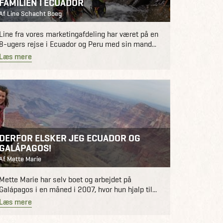
FAMILIEN I ECUADOR
Af Line Schacht Boeg
Line fra vores marketingafdeling har været på en
8-ugers rejse i Ecuador og Peru med sin mand...
Læs mere
DERFOR ELSKER JEG ECUADOR OG
GALÁPAGOS!
Af Mette Marie
Mette Marie har selv boet og arbejdet på
Galápagos i en måned i 2007, hvor hun hjalp til...
Læs mere