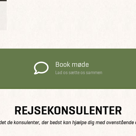
Book møde
Lad os sætte os sammen
REJSEKONSULENTER
det de konsulenter, der bedst kan hjælpe dig med ovenstående 