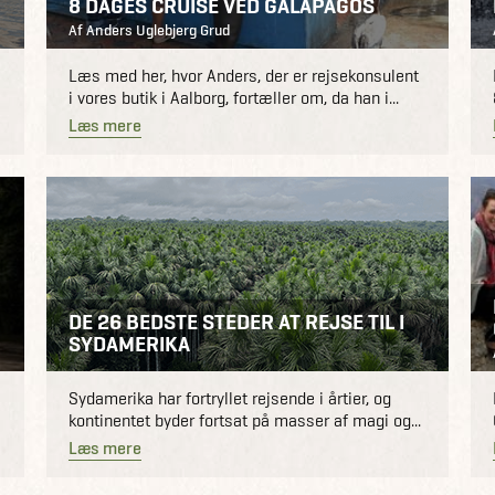
8 DAGES CRUISE VED GALAPAGOS
Af Anders Uglebjerg Grud
Læs med her, hvor Anders, der er rejsekonsulent
i vores butik i Aalborg, fortæller om, da han i...
Læs mere
DE 26 BEDSTE STEDER AT REJSE TIL I
SYDAMERIKA
Sydamerika har fortryllet rejsende i årtier, og
kontinentet byder fortsat på masser af magi og...
Læs mere