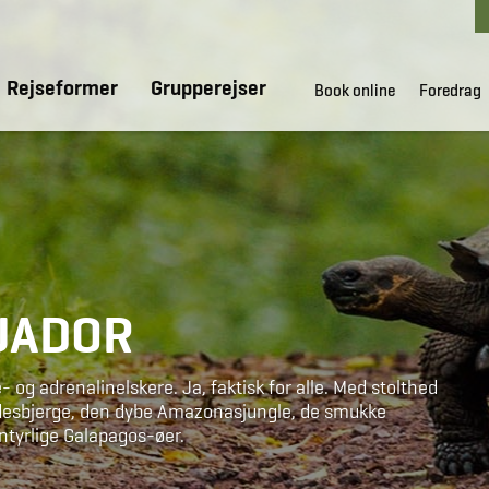
Rejseformer
Grupperejser
Book online
Foredrag
CUADOR
e- og adrenalinelskere. Ja, faktisk for alle. Med stolthed
ndesbjerge, den dybe Amazonasjungle, de smukke
entyrlige Galapagos-øer.