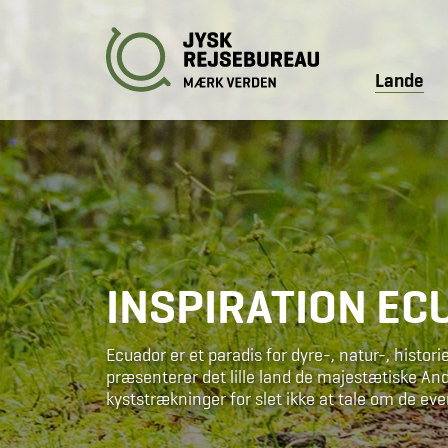
Lande
INSPIRATION E
Ecuador er et paradis for dyre-, natur-, histori
præsenterer det lille land de majestætiske A
kyststrækninger for slet ikke at tale om de ev