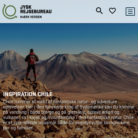
INSPIRATION CHILE
Chile rummer et væld af fantastiske natur- og adventure
oplevelser. Her i den fjerneste krog af Sydamerika kan du komme
på vandring i både bjerge og på gletsjere, opleve ørken og
vulkaner, ro i kajak og mountainbike i den fantastiske natur. Chile
er et spændende rejsemål både for eventyrlystne backpackere,
par og familier.