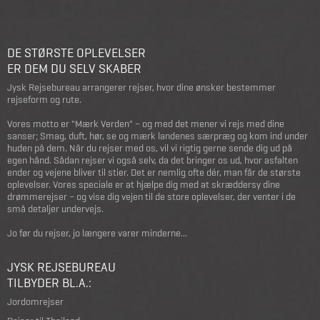
DE STØRSTE OPLEVELSER
ER DEM DU SELV SKABER
Jysk Rejsebureau arrangerer rejser, hvor dine ønsker bestemmer
rejseform og rute.
Vores motto er "Mærk Verden" – og med det mener vi rejs med dine
sanser; Smag, duft, hør, se og mærk landenes særpræg og kom ind under
huden på dem. Når du rejser med os, vil vi rigtig gerne sende dig ud på
egen hånd. Sådan rejser vi også selv, da det bringer os ud, hvor asfalten
ender og vejene bliver til stier. Det er nemlig ofte dér, man får de største
oplevelser. Vores speciale er at hjælpe dig med at skræddersy dine
drømmerejser – og vise dig vejen til de store oplevelser, der venter i de
små detaljer undervejs.
Jo før du rejser, jo længere varer minderne...
JYSK REJSEBUREAU
TILBYDER BL.A.:
Jordomrejser