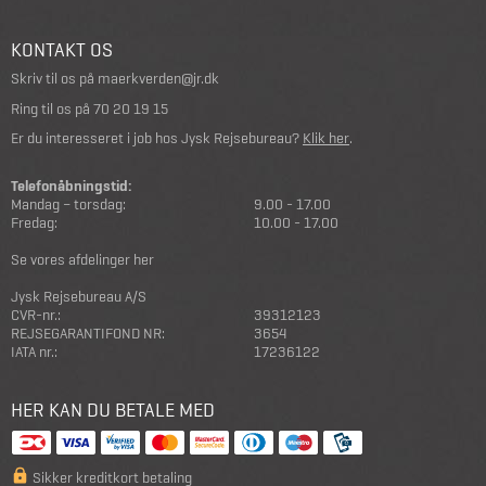
KONTAKT OS
Skriv til os på
maerkverden@jr.dk
Ring til os på
70 20 19 15
Er du interesseret i job hos Jysk Rejsebureau?
Klik her
.
Telefonåbningstid:
Mandag – torsdag:
9.00 - 17.00
Fredag:
10.00 - 17.00
Se vores afdelinger her
Jysk Rejsebureau A/S
CVR-nr.:
39312123
REJSEGARANTIFOND NR:
3654
IATA nr.:
17236122
HER KAN DU BETALE MED
Sikker kreditkort betaling