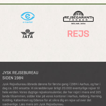
JYSK REJSEBUREAU
SIDEN 1984
Jysk Rejsebureau åbnede dørene for første gang i 1984 i Aarhus, og har i
dag ca. 180 ansatte. Vi skræddersyer årligt 20.000 eventyrlige rejser til
hele verden. Vores dygtige rejsekonsulenter, der har rejst i mere end 165
lande tilsammen, sidder klar på vores kontorer i Aarhus, Aalborg, Herning,
Kolding, København og Odense for at sikre dig en rejse ud over det
sædvanlige.
Læs mere om Jysk Rejsebureau
.