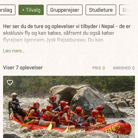
orslag
+ Tilvalg
Grupperejser
Studieture
Gruppe
Her ser du de ture og oplevelser vi tilbyder i Nepal - de er
eksklusiv fly og kan købes, såfremt du også køber
flyrejsen igennem Jysk Rejsebureau. Du kan
sammensætte turene og oplevelserne som du ønsker.
Læs mere...
Indhent et tilbud, book et møde eller kontakt en
rejsekonsulent for at få sammensat din rejse med fly,
Viser 7 oplevelser
PRIS
VARIGHED
overnatninger og oplevelser.