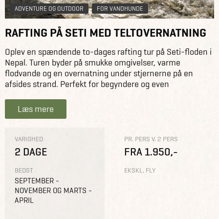
ADVENTURE OG OUTDOOR
FOR VANDHUNDE
RAFTING PÅ SETI MED TELTOVERNATNING
Oplev en spændende to-dages rafting tur på Seti-floden i
Nepal. Turen byder på smukke omgivelser, varme
flodvande og en overnatning under stjernerne på en
afsides strand. Perfekt for begyndere og even
Læs mere
VARIGHED
PR. PERS V. 2 PERS
2 DAGE
FRA 1.950,-
BEDST
EKSKL. FLY
SEPTEMBER -
NOVEMBER OG MARTS -
APRIL