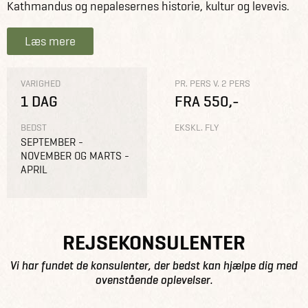
Kathmandus og nepalesernes historie, kultur og levevis.
Læs mere
VARIGHED
PR. PERS V. 2 PERS
1 DAG
FRA 550,-
BEDST
EKSKL. FLY
SEPTEMBER -
NOVEMBER OG MARTS -
APRIL
REJSEKONSULENTER
Vi har fundet de konsulenter, der bedst kan hjælpe dig med
ovenstående oplevelser.