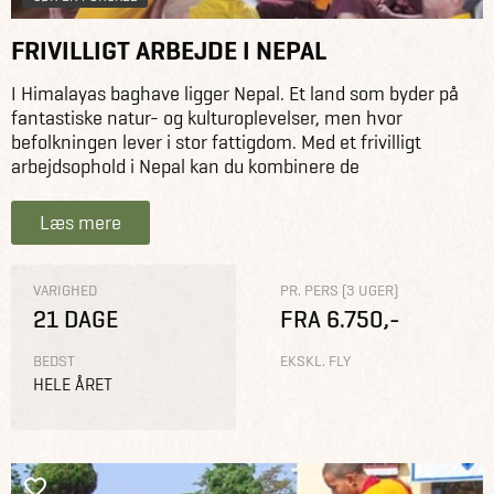
FRIVILLIGT ARBEJDE I NEPAL
I Himalayas baghave ligger Nepal. Et land som byder på
fantastiske natur- og kulturoplevelser, men hvor
befolkningen lever i stor fattigdom. Med et frivilligt
arbejdsophold i Nepal kan du kombinere de
Læs mere
VARIGHED
PR. PERS (3 UGER)
21 DAGE
FRA 6.750,-
BEDST
EKSKL. FLY
HELE ÅRET