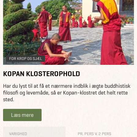
FOR KROP OG SJÆL
KOPAN KLOSTEROPHOLD
Har du lyst til at få et nærmere indblik i ægte buddhistisk
filosofi og levemåde, så er Kopan-klostret det helt rette
sted.
Læs mere
VARIGHED
PR. PERS V. 2 PERS