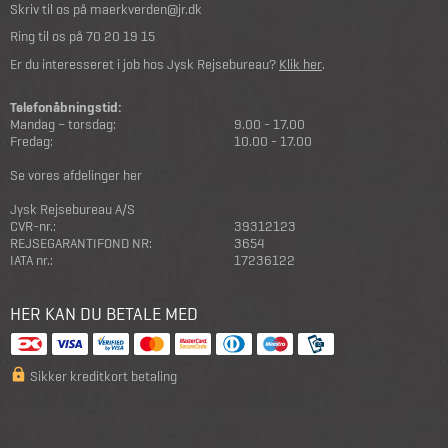
Skriv til os på
maerkverden@jr.dk
Ring til os på
70 20 19 15
Er du interesseret i job hos Jysk Rejsebureau?
Klik her
.
Telefonåbningstid:
Mandag – torsdag:
9.00 - 17.00
Fredag:
10.00 - 17.00
Se vores afdelinger her
Jysk Rejsebureau A/S
CVR-nr.:
39312123
REJSEGARANTIFOND NR:
3654
IATA nr.:
17236122
HER KAN DU BETALE MED
Sikker kreditkort betaling