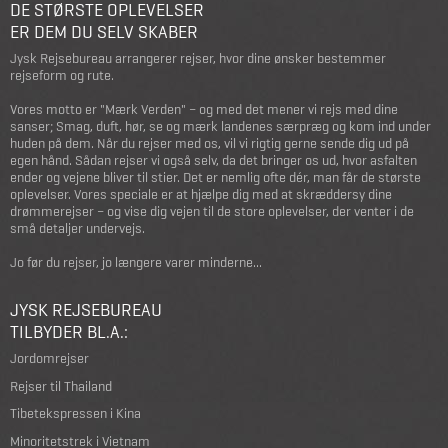
DE STØRSTE OPLEVELSER
ER DEM DU SELV SKABER
Jysk Rejsebureau arrangerer rejser, hvor dine ønsker bestemmer
rejseform og rute.
Vores motto er "Mærk Verden" – og med det mener vi rejs med dine
sanser; Smag, duft, hør, se og mærk landenes særpræg og kom ind under
huden på dem. Når du rejser med os, vil vi rigtig gerne sende dig ud på
egen hånd. Sådan rejser vi også selv, da det bringer os ud, hvor asfalten
ender og vejene bliver til stier. Det er nemlig ofte dér, man får de største
oplevelser. Vores speciale er at hjælpe dig med at skræddersy dine
drømmerejser – og vise dig vejen til de store oplevelser, der venter i de
små detaljer undervejs.
Jo før du rejser, jo længere varer minderne...
JYSK REJSEBUREAU
TILBYDER BL.A.:
Jordomrejser
Rejser til Thailand
Tibetekspressen i Kina
Minoritetstrek i Vietnam