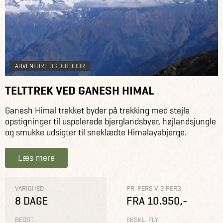
ADVENTURE OG OUTDOOR
TELTTREK VED GANESH HIMAL
Ganesh Himal trekket byder på trekking med stejle
opstigninger til uspolerede bjerglandsbyer, højlandsjungle
og smukke udsigter til sneklædte Himalayabjerge.
Læs mere
VARIGHED
PR. PERS V. 2 PERS
8 DAGE
FRA 10.950,-
BEDST
EKSKL. FLY