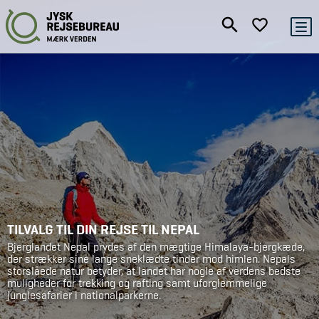
TILVALG TIL DIN REJSE TIL NEPAL
Bjerglandet Nepal prydes af den mægtige Himalaya-bjergkæde,
der strækker sine lange sneklædte tinder mod himlen. Nepals
storslåede natur betyder, at landet har nogle af verdens bedste
muligheder for trekking og rafting samt uforglemmelige
junglesafarier i nationalparkerne.